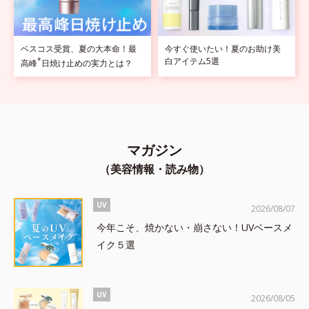
ベスコス受賞、夏の大本命！最
今すぐ使いたい！夏のお助け美
*
白アイテム5選
高峰
日焼け止めの実力とは？
マガジン
（美容情報・読み物）
UV
2026/08/07
今年こそ、焼かない・崩さない！UVベースメ
イク５選
UV
2026/08/05