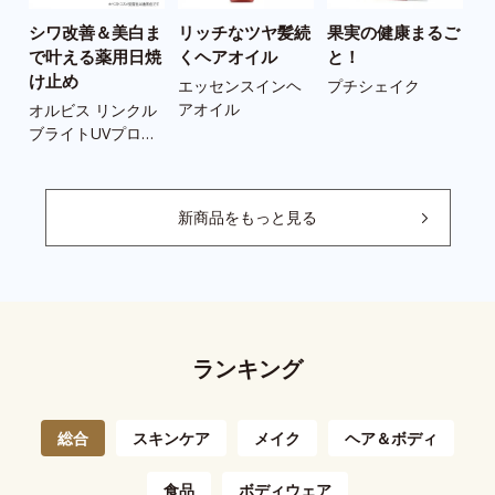
シワ改善＆美白ま
リッチなツヤ髪続
果実の健康まるご
う
で叶える薬用日焼
くヘアオイル
と！
の
け止め
ツ
エッセンスインヘ
プチシェイク
アオイル
オルビス リンクル
ス
ブライトUVプロテ
ツ
クター N
新商品をもっと見る
ランキング
総合
スキンケア
メイク
ヘア＆ボディ
食品
ボディウェア