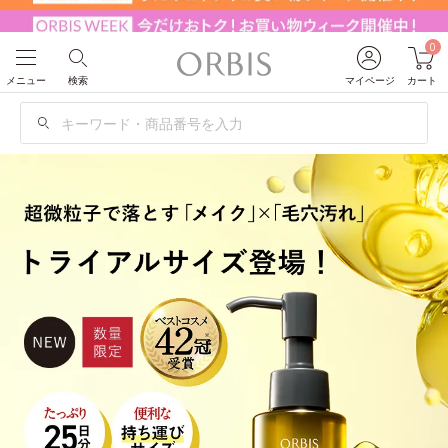
0
メニュー
検索
マイページ
カート
検
索