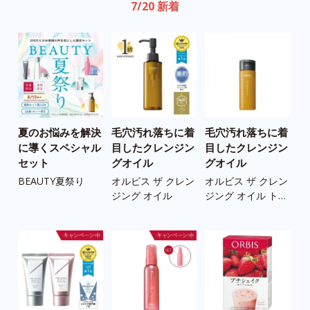
7/20 新着
夏のお悩みを解決
毛穴汚れ落ちに着
毛穴汚れ落ちに着
う
に導くスペシャル
目したクレンジン
目したクレンジン
の
セット
グオイル
グオイル
ツ
BEAUTY夏祭り
オルビス ザ クレン
オルビス ザ クレン
ス
ジング オイル
ジング オイル トラ
ツ
イアルサイズ