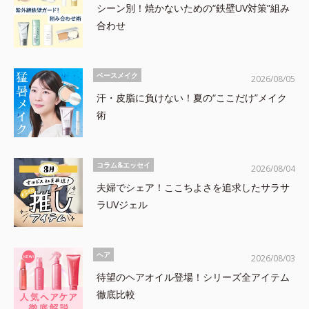
シーン別！焼かないための“鉄壁UV対策”組み
合わせ
ベースメイク
2026/08/05
汗・皮脂に負けない！夏の“ここだけ”メイク
術
コラム&エッセイ
2026/08/04
夫婦でシェア！ここちよさを追求したサラサ
ラUVジェル
ヘア
2026/08/03
待望のヘアオイル登場！シリーズ全アイテム
徹底比較