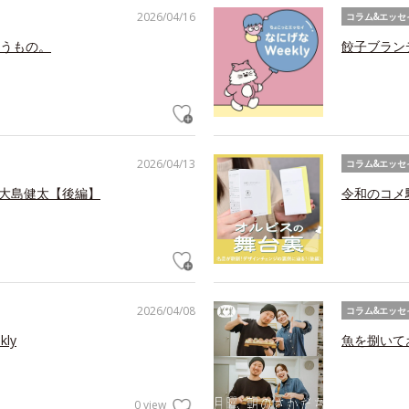
2026/04/16
コラム&エッセ
うもの。
餃子ブラン
2026/04/13
コラム&エッセ
 大島健太【後編】
令和のコメ
2026/04/08
コラム&エッセ
ly
魚を捌いて
0 view