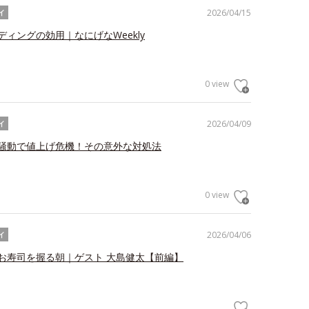
2026/04/15
イ
ディングの効用｜なにげなWeekly
0 view
2026/04/09
イ
騒動で値上げ危機！その意外な対処法
0 view
2026/04/06
イ
お寿司を握る朝｜ゲスト 大島健太【前編】