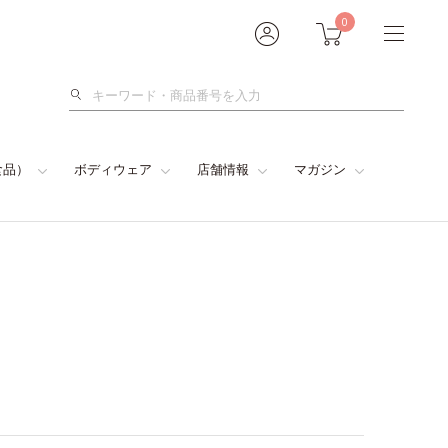
0
検
索
食品）
ボディウェア
店舗情報
マガジン