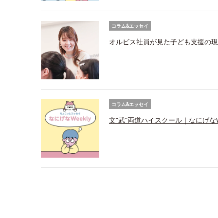
コラム&エッセイ
オルビス社員が見た子ども支援の現
コラム&エッセイ
文“武”両道ハイスクール｜なにげなWe