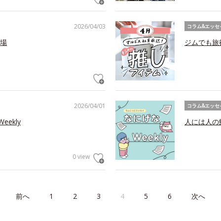
2026/04/03
コラム&エッセ
場
ジムでも旅
2026/04/01
コラム&エッセ
ekly
人には人の鮨
0 view
前へ
1
2
3
4
5
6
次へ