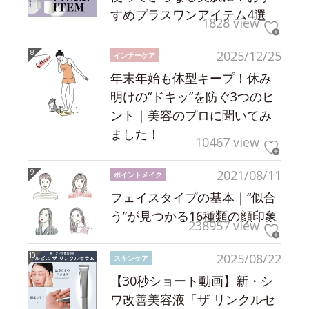
すめプラスワンアイテム4選
1828 view
2025/12/25
インナーケア
年末年始も体型キープ！休み
明けの“ドキッ”を防ぐ3つのヒ
ント｜美容のプロに聞いてみ
ました！
10467 view
2021/08/11
ポイントメイク
フェイスタイプの基本｜“似合
う”が見つかる16種類の顔印象
238957 view
2025/08/22
スキンケア
【30秒ショート動画】新・シ
ワ改善美容液「ザ リンクルセ