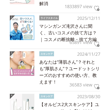
解消
1833897 view
2025/12/11
ライフスタイル
マシンガンズ滝沢さんに聞
く、古いコスメの捨て方は？
｜コスメの断捨離・捨て方編
65891 view
2024/11/27
スキンケア
あなたは“薄肌さん”？それと
も“厚肌さん”？ユードットシリ
ーズのおすすめの使い方、教
えます！
36583 view
2023/08/30
スキンケア
【オルビス2大スキンケア】ユ