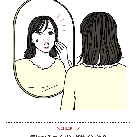
＼CHECK ！／