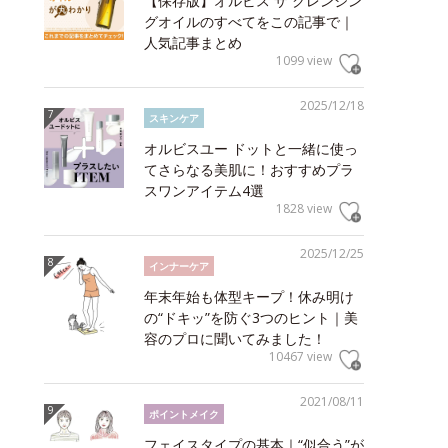
【保存版】オルビス ザ クレンジン
グオイルのすべてをこの記事で｜
人気記事まとめ
1099 view
2025/12/18
スキンケア
オルビスユー ドットと一緒に使っ
てさらなる美肌に！おすすめプラ
スワンアイテム4選
1828 view
2025/12/25
インナーケア
年末年始も体型キープ！休み明け
の“ドキッ”を防ぐ3つのヒント｜美
容のプロに聞いてみました！
10467 view
2021/08/11
ポイントメイク
フェイスタイプの基本｜“似合う”が