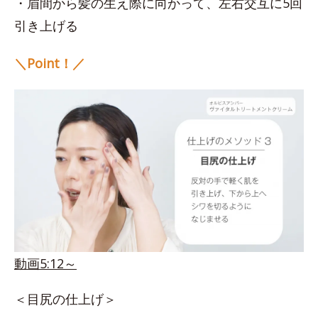
・眉間から髪の生え際に向かって、左右交互に5回
引き上げる
＼Point！／
動画5:12～
＜目尻の仕上げ＞