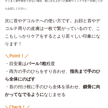
※うまく途中再生できない場合、前に立ち上がった動画ウィンドウを一旦閉じてか
らお試しください。
次に首やデコルテへの使い方です。お顔と首やデ
コルテ周りの皮膚は一枚で繋がっているので、こ
こもしっかりケアをするとより若々しい印象にな
ります！
＼Point！／
・目安量は
パール1粒
程度
・両方の手のひらをすり合わせ、
指先まで手のひ
ら全体にのばす
・首の付け根に手のひら全体を添わせ、
鎖骨に向
かってなでるように
なじませる
＼Check！／