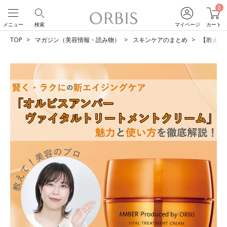
0
メニュー
検索
マイページ
カート
TOP
マガジン（美容情報・読み物）
スキンケアのまとめ
【教えて