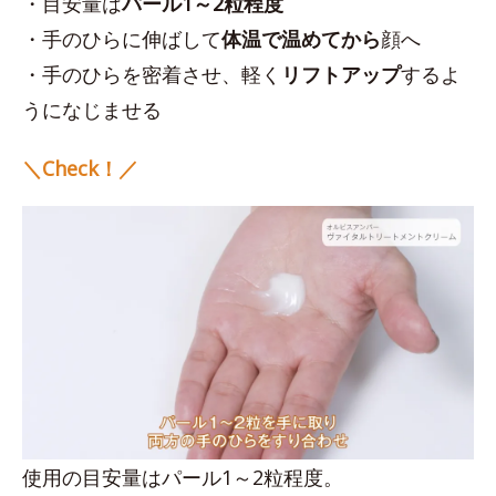
・目安量は
パール1～2粒程度
・手のひらに伸ばして
体温で温めてから
顔へ
・手のひらを密着させ、軽く
リフトアップ
するよ
うになじませる
＼Check！／
使用の目安量はパール1～2粒程度。