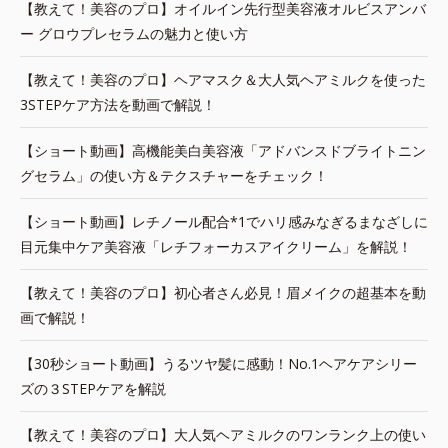
【教えて！美容のプロ】オイルイン先行型美容液オルビスアンバ
ー グロウプレセラムの魅力と使い方
【教えて！美容のプロ】ヘアマスク＆大人気ヘアミルクを使った
3STEPケア方法を動画で解説！
【ショート動画】高機能美白美容液「アドバンスドブライトニン
グセラム」の使い方＆テクスチャーをチェック！
【ショート動画】レチノール配合*1でハリ感みなぎるまなざしに
目元集中ケア美容液「レチフォーカスアイクリーム」を解説！
【教えて！美容のプロ】初心者さん必見！眉メイクの超基本を動
画で解説！
【30秒ショート動画】うるツヤ髪に感動！No.1ヘアケアシリー
ズの３STEPケアを解説
【教えて！美容のプロ】大人気ヘアミルクのワンランク上の使い