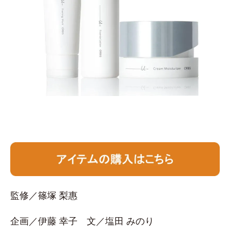
監修／篠塚 梨惠
企画／伊藤 幸子 文／塩田 みのり