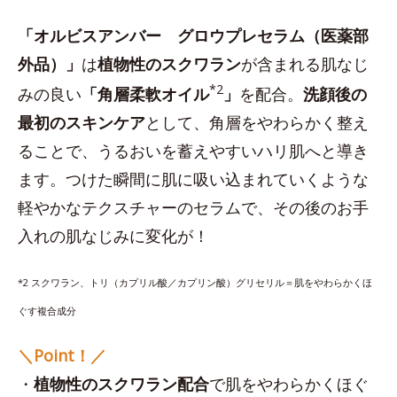
「オルビスアンバー グロウプレセラム（医薬部
外品）」
は
植物性のスクワラン
が含まれる肌なじ
*2
みの良い
「角層柔軟オイル
」
を配合。
洗顔後の
最初のスキンケア
として、角層をやわらかく整え
ることで、うるおいを蓄えやすいハリ肌へと導き
ます。つけた瞬間に肌に吸い込まれていくような
軽やかなテクスチャーのセラムで、その後のお手
入れの肌なじみに変化が！
*2 スクワラン、トリ（カプリル酸／カプリン酸）グリセリル＝肌をやわらかくほ
ぐす複合成分
＼Point！／
・
植物性のスクワラン配合
で肌をやわらかくほぐ