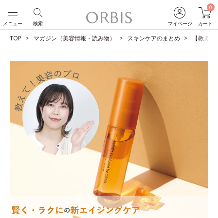
0
メニュー
検索
マイページ
カート
TOP
マガジン（美容情報・読み物）
スキンケアのまとめ
【教えて