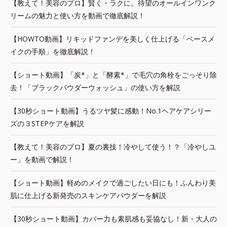
【教えて！美容のプロ】賢く・ラクに。待望のオールインワンク
リームの魅力と使い方を動画で徹底解説！
【HOWTO動画】リキッドファンデを美しく仕上げる「ベースメ
イクの手順」を徹底解説！
【ショート動画】「炭*」と「酵素*」で毛穴の角栓をごっそり除
去！「ブラックパウダーウォッシュ」の使い方を解説
【30秒ショート動画】うるツヤ髪に感動！No.1ヘアケアシリー
ズの３STEPケアを解説
【教えて！美容のプロ】夏の裏技！冷やして使う！？「冷やしユ
ー」を動画で解説！
【ショート動画】軽めのメイクで過ごしたい日にも！ふんわり美
肌に仕上げる新発売のスキンケアパウダーを解説
【30秒ショート動画】カバー力も素肌感も妥協なし！新・大人の