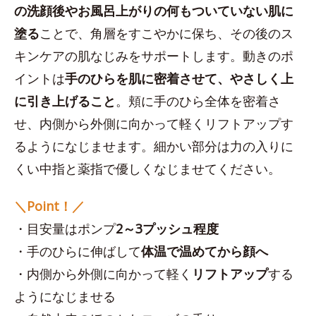
の洗顔後やお風呂上がりの何もついていない肌に
塗る
ことで、角層をすこやかに保ち、その後のス
キンケアの肌なじみをサポートします。動きのポ
イントは
手のひらを肌に密着させて、やさしく上
に引き上げること
。頬に手のひら全体を密着さ
せ、内側から外側に向かって軽くリフトアップす
るようになじませます。細かい部分は力の入りに
くい中指と薬指で優しくなじませてください。
＼Point！／
・目安量はポンプ
2～3プッシュ程度
・手のひらに伸ばして
体温で温めてから顔へ
・内側から外側に向かって軽く
リフトアップ
する
ようになじませる