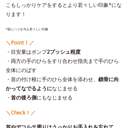
こもしっかりケアをするとより若々しい印象*にな
ります！
*肌にハリを与え若々しい印象
＼Point！／
・目安量はポンプ
2プッシュ程度
・両方の手のひらをすり合わせ指先まで手のひら
全体にのばす
・首の付け根に手のひら全体を添わせ、
鎖骨に向
かってなでるように
なじませる
・
首の後ろ側
にもなじませる
＼Check！／
首やデコルテ周りはうっかりお手入れを忘れて、