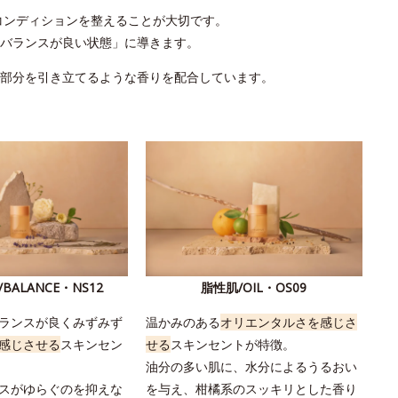
コンディションを整えることが大切です。
バランスが良い状態」に導きます。
部分を引き立てるような香りを配合しています。
BALANCE・NS12
脂性肌/OIL・OS09
ランスが良くみずみず
温かみのある
オリエンタルさを感じさ
感じさせる
スキンセン
せる
スキンセントが特徴。
油分の多い肌に、水分によるうるおい
スがゆらぐのを抑えな
を与え、柑橘系のスッキリとした香り