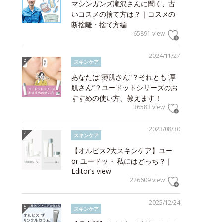
マシンガンズ滝沢さんに聞く、古
いコスメの捨て方は？｜コスメの
断捨離・捨て方編
65891 view
2024/11/27
スキンケア
あなたは“薄肌さん”？それとも“厚
肌さん”？ユードットシリーズのお
すすめの使い方、教えます！
36583 view
2023/08/30
スキンケア
【オルビス2大スキンケア】ユー
or ユードット 私にはどっち？｜
Editor’s view
226609 view
2025/12/24
スキンケア