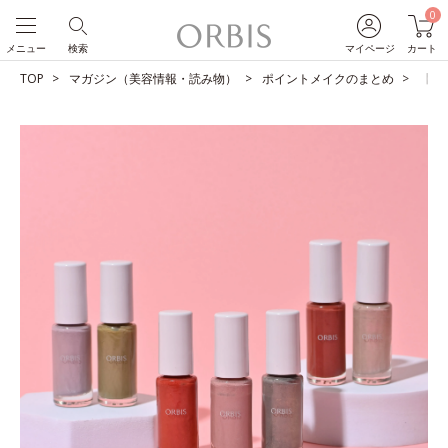
0
メニュー
検索
マイページ
カート
TOP
マガジン（美容情報・読み物）
ポイントメイクのまとめ
【図