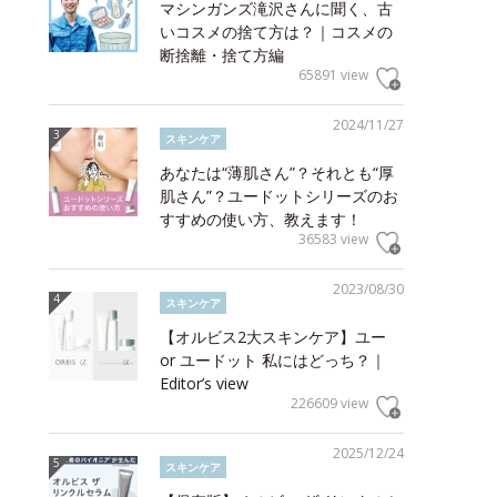
マシンガンズ滝沢さんに聞く、古
いコスメの捨て方は？｜コスメの
断捨離・捨て方編
65891 view
2024/11/27
スキンケア
あなたは“薄肌さん”？それとも“厚
肌さん”？ユードットシリーズのお
すすめの使い方、教えます！
36583 view
2023/08/30
スキンケア
【オルビス2大スキンケア】ユー
or ユードット 私にはどっち？｜
Editor’s view
226609 view
2025/12/24
スキンケア