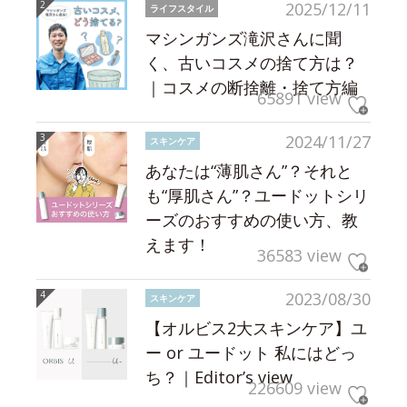
2025/12/11
ライフスタイル
マシンガンズ滝沢さんに聞
く、古いコスメの捨て方は？
｜コスメの断捨離・捨て方編
65891 view
2024/11/27
スキンケア
あなたは“薄肌さん”？それと
も“厚肌さん”？ユードットシリ
ーズのおすすめの使い方、教
えます！
36583 view
2023/08/30
スキンケア
【オルビス2大スキンケア】ユ
ー or ユードット 私にはどっ
ち？｜Editor’s view
226609 view