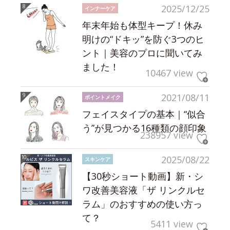
2025/12/25
インナーケア
年末年始も体型キープ！休み
明けの“ドキッ”を防ぐ3つのヒ
ント｜美容のプロに聞いてみ
ました！
10467 view
2021/08/11
ポイントメイク
フェイスタイプの基本｜“似合
う”が見つかる16種類の顔印象
238957 view
2025/08/22
スキンケア
【30秒ショート動画】新・シ
ワ改善美容液「ザ リンクルセ
ラム」のおすすめの使い方っ
て？
5411 view