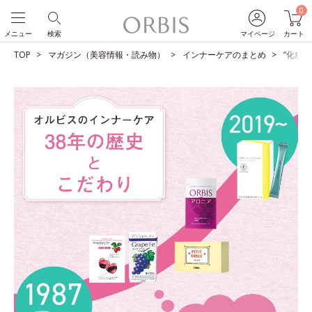
0
メニュー
検索
マイページ
カート
TOP
マガジン（美容情報・読み物）
インナーケアのまとめ
“化粧