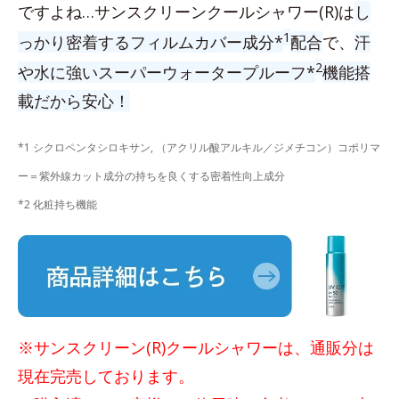
ですよね…サンスクリーンクールシャワー(R)は
し
1
っかり密着するフィルムカバー成分*
配合
で、
汗
2
や水に強いスーパーウォータープルーフ*
機能搭
載だから安心！
*1 シクロペンタシロキサン, （アクリル酸アルキル／ジメチコン）コポリマ
ー＝紫外線カット成分の持ちを良くする密着性向上成分
*2 化粧持ち機能
※サンスクリーン(R)クールシャワーは、通販分は
現在完売しております。