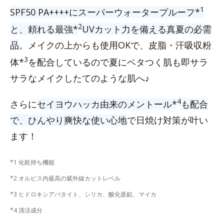
1
SPF50 PA++++にスーパーウォータープルーフ*
2
と、頼れる最強*
UVカット力を備える真夏の必需
品
。メイクの上からも使用OKで、皮脂・汗吸収粉
3
体*
を配合しているので夏にベタつく肌も即サラ
サラなメイクしたてのような肌へ♪
4
さらに
セイヨウハッカ由来のメントール*
も配合
で、ひんやり爽快な使い心地
で日焼け対策が叶い
ます！
*1 化粧持ち機能
*2 オルビス内最高の紫外線カットレベル
*3 ヒドロキシアパタイト、シリカ、酸化亜鉛、マイカ
*4 清涼成分