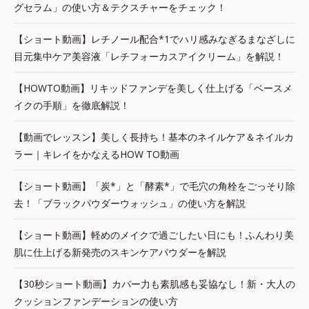
グセラム」の使い方＆テクスチャーをチェック！
【ショート動画】レチノール配合*1でハリ感みなぎるまなざしに
目元集中ケア美容液「レチフォーカスアイクリーム」を解説！
【HOWTO動画】リキッドファンデを美しく仕上げる「ベースメ
イクの手順」を徹底解説！
【動画でレッスン】美しく長持ち！基本のネイルケア＆ネイルカ
ラー｜キレイをかなえるHOW TO動画
【ショート動画】「炭*」と「酵素*」で毛穴の角栓をごっそり除
去！「ブラックパウダーウォッシュ」の使い方を解説
【ショート動画】軽めのメイクで過ごしたい日にも！ふんわり美
肌に仕上げる新発売のスキンケアパウダーを解説
【30秒ショート動画】カバー力も素肌感も妥協なし！新・大人の
クッションファンデーションの使い方