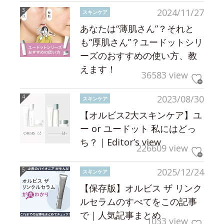
2024/11/27
スキンケア
あなたは“薄肌さん”？それと
も“厚肌さん”？ユードットシリ
ーズのおすすめの使い方、教
えます！
36583 view
2023/08/30
スキンケア
【オルビス2大スキンケア】ユ
ー or ユードット 私にはどっ
ち？｜Editor’s view
226609 view
2025/12/24
スキンケア
【保存版】オルビス ザ リンク
ルセラムのすべてをこの記事
で｜人気記事まとめ
1033 view