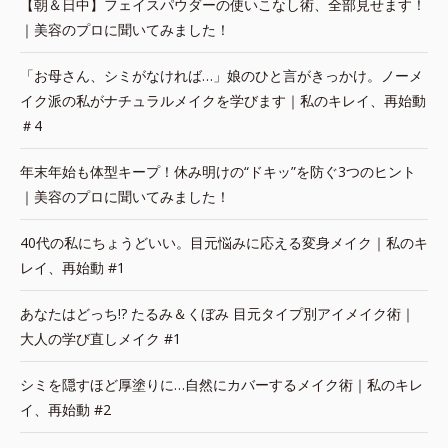
【朝＆日中】フェイスパウダーの使いこなし術、全部見せます！
｜美容のプロに聞いてみました！
「お母さん、シミがなければ…」娘のひと言がきっかけ。ノーメ
イク派の私がナチュラルメイクを学びます｜私のキレイ、再始動
＃4
年末年始も体型キープ！休み明けの“ドキッ”を防ぐ3つのヒント
｜美容のプロに聞いてみました！
40代の私にちょうどいい。目元悩みに応える変身メイク｜私のキ
レイ、再始動 #1
あなたはどっち!? たるみ＆くぼみ 目元タイプ別アイメイク術｜
大人の学び直しメイク #1
シミを隠すほど厚塗りに…自然にカバーするメイク術｜私のキレ
イ、再始動 #2