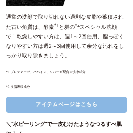
通常の洗顔で取り切れない過剰な皮脂や蓄積され
*1
*2
た古い角質は、酵素
と炭の
スペシャル洗顔
で！乾燥しやすい方は、週1～2回使用、脂っぽく
なりやすい方は週2～3回使用して余分な汚れをし
っかり取り除きましょう。
*1 プロテアーゼ、パパイン、リパーゼ配合＝洗浄成分
*2 皮脂吸収成分
＼“水ピーリング”で一皮むけたようなつるすべ肌