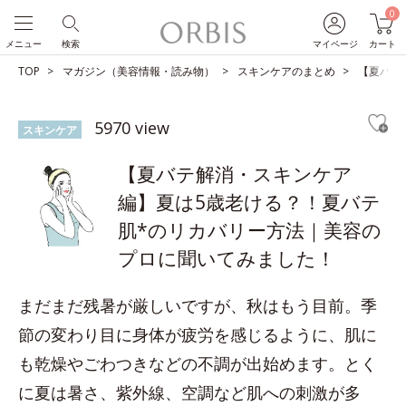
0
メニュー
検索
マイページ
カート
TOP
マガジン（美容情報・読み物）
スキンケアのまとめ
【夏バテ
5970 view
スキンケア
【夏バテ解消・スキンケア
編】夏は5歳老ける？！夏バテ
肌*のリカバリー方法｜美容の
プロに聞いてみました！
まだまだ残暑が厳しいですが、秋はもう目前。季
節の変わり目に身体が疲労を感じるように、肌に
も乾燥やごわつきなどの不調が出始めます。とく
に夏は暑さ、紫外線、空調など肌への刺激が多