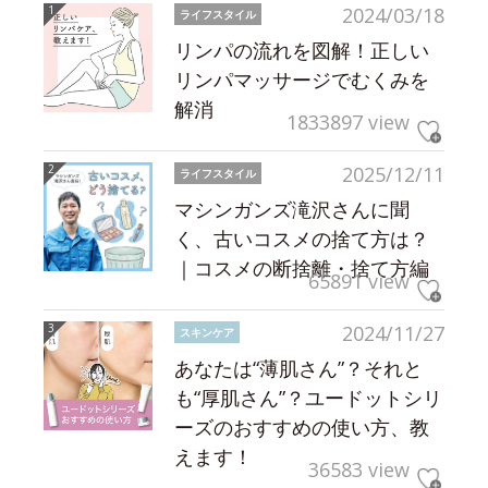
2024/03/18
ライフスタイル
リンパの流れを図解！正しい
リンパマッサージでむくみを
解消
1833897 view
2025/12/11
ライフスタイル
マシンガンズ滝沢さんに聞
く、古いコスメの捨て方は？
｜コスメの断捨離・捨て方編
65891 view
2024/11/27
スキンケア
あなたは“薄肌さん”？それと
も“厚肌さん”？ユードットシリ
ーズのおすすめの使い方、教
えます！
36583 view