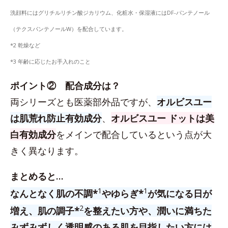
洗顔料にはグリチルリチン酸ジカリウム、化粧水・保湿液にはDF-パンテノール
（テクスパンテノールW）を配合しています。
*2 乾燥など
*3 年齢に応じたお手入れのこと
ポイント② 配合成分は？
両シリーズとも医薬部外品ですが、
オルビスユー
は肌荒れ防止有効成分
、
オルビスユー ドットは美
白有効成分
をメインで配合しているという点が大
きく異なります。
まとめると…
1
1
なんとなく肌の不調*
やゆらぎ*
が気になる日が
2
増え、肌の調子*
を整えたい方や、潤いに満ちた
みずみずしく透明感のある肌を目指したい方には