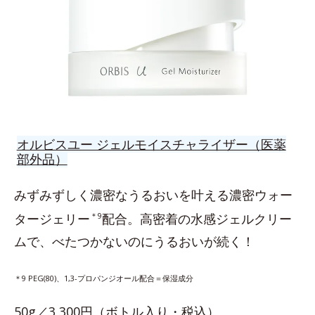
オルビスユー ジェルモイスチャライザー（医薬
部外品）
みずみずしく濃密なうるおいを叶える濃密ウォー
タージェリー
＊9
配合。高密着の水感ジェルクリー
ムで、べたつかないのにうるおいが続く！
＊9 PEG(80)、1,3-プロパンジオール配合＝保湿成分
50g／3,300円（ボトル入り・税込）