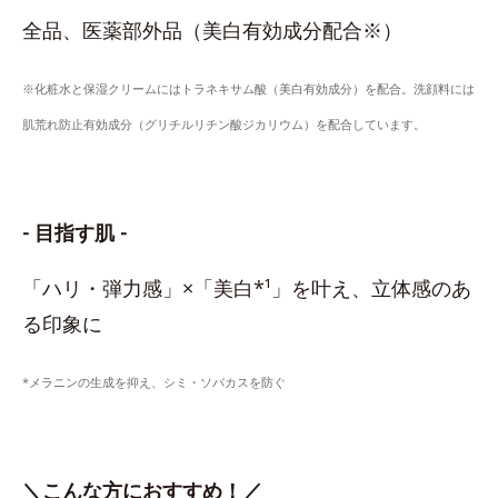
全品、医薬部外品（美白有効成分配合※）
※化粧水と保湿クリームにはトラネキサム酸（美白有効成分）を配合。洗顔料には
肌荒れ防止有効成分（グリチルリチン酸ジカリウム）を配合しています。
- 目指す肌 -
「ハリ・弾力感」×「美白*¹」を叶え、立体感のあ
る印象に
*メラニンの生成を抑え、シミ・ソバカスを防ぐ
＼こんな方におすすめ！／