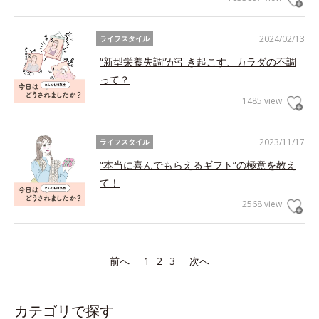
2024/02/13
ライフスタイル
“新型栄養失調”が引き起こす、カラダの不調
って？
1485 view
2023/11/17
ライフスタイル
“本当に喜んでもらえるギフト”の極意を教え
て！
2568 view
前へ
1
2
3
次へ
カテゴリで探す