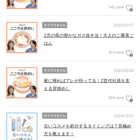
542 view
2025/02/17
ライフスタイル
2児の母の密かなガス抜き法！大人のご褒美ご
はん
474 view
2025/02/03
ライフスタイル
家に帰ればアレが待ってる！Z世代社員を支
える背徳めし
656 view
2024/12/23
ライフスタイル
古いコスメを処分するタイミングは？見極め
方を教えます！