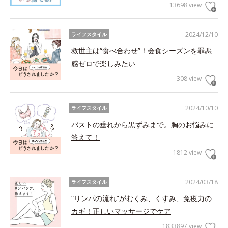
13698 view
2024/12/10
ライフスタイル
救世主は“食べ合わせ”！会食シーズンを罪悪
感ゼロで楽しみたい
308 view
2024/10/10
ライフスタイル
バストの垂れから黒ずみまで。胸のお悩みに
答えて！
1812 view
2024/03/18
ライフスタイル
“リンパの流れ”がむくみ、くすみ、免疫力の
カギ！正しいマッサージでケア
1833897 view