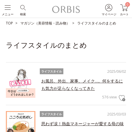
0
メニュー
検索
マイページ
カート
TOP
マガジン（美容情報・読み物）
ライフスタイルのまとめ
ライフスタイルのまとめ
2025/06/02
ライフスタイル
お風呂、外出、家事、メイク…。何をするに
も気力が足らなくなってきた
576 view
2025/03/03
ライフスタイル
思わず涙！熱血マネージャーが愛する母の味