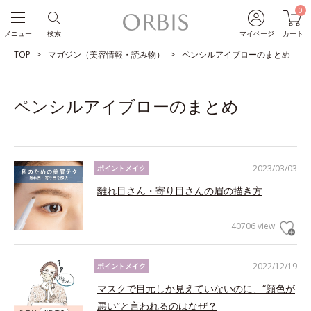
0
メニュー
検索
マイページ
カート
TOP
マガジン（美容情報・読み物）
ペンシルアイブローのまとめ
ペンシルアイブローのまとめ
2023/03/03
ポイントメイク
離れ目さん・寄り目さんの眉の描き方
40706 view
2022/12/19
ポイントメイク
マスクで目元しか見えていないのに、“顔色が
悪い”と言われるのはなぜ？