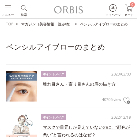
0
メニュー
検索
マイページ
カート
TOP
マガジン（美容情報・読み物）
ペンシルアイブローのまとめ
ペンシルアイブローのまとめ
2023/03/03
ポイントメイク
離れ目さん・寄り目さんの眉の描き方
40706 view
2022/12/19
ポイントメイク
マスクで目元しか見えていないのに、“顔色が
悪い”と言われるのはなぜ？