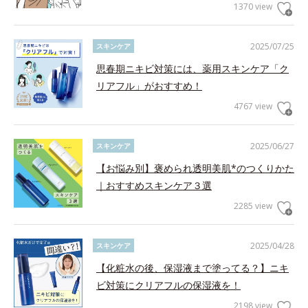
1370 view
2025/07/25
スキンケア
思春期ニキビ対策には、薬用スキンケア「ク
リアフル」がおすすめ！
4767 view
2025/06/27
スキンケア
【お悩み別】褒められ透明美肌*のつくりかた
｜おすすめスキンケア３選
2285 view
2025/04/28
スキンケア
【化粧水の後、保湿液まで塗ってる？】ニキ
ビ対策にクリアフルの保湿液を！
2198 view