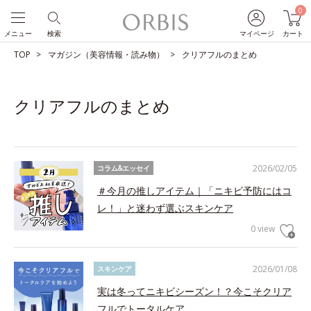
0
メニュー
検索
マイページ
カート
TOP
マガジン（美容情報・読み物）
クリアフルのまとめ
クリアフルのまとめ
2026/02/05
コラム&エッセイ
＃今月の推しアイテム｜「ニキビ予防にはコ
レ！」と迷わず選ぶスキンケア
0 view
2026/01/08
スキンケア
実は冬ってニキビシーズン！？今こそクリア
フルでトータルケア