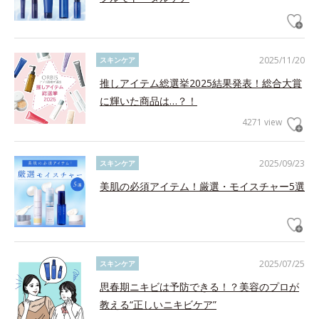
2025/11/20
スキンケア
推しアイテム総選挙2025結果発表！総合大賞
に輝いた商品は…？！
4271 view
2025/09/23
スキンケア
美肌の必須アイテム！厳選・モイスチャー5選
2025/07/25
スキンケア
思春期ニキビは予防できる！？美容のプロが
教える“正しいニキビケア”