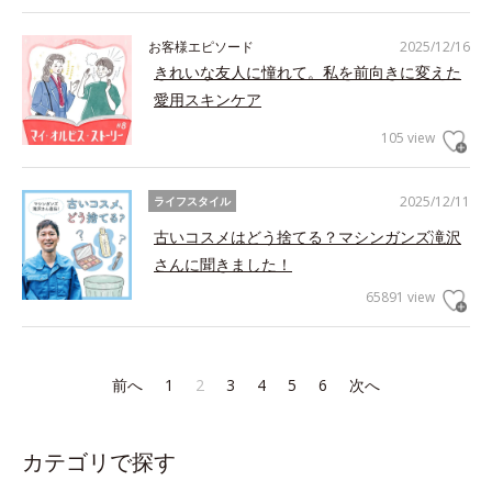
お客様エピソード
2025/12/16
きれいな友人に憧れて。私を前向きに変えた
愛用スキンケア
105 view
2025/12/11
ライフスタイル
古いコスメはどう捨てる？マシンガンズ滝沢
さんに聞きました！
65891 view
前へ
1
2
3
4
5
6
次へ
カテゴリで探す