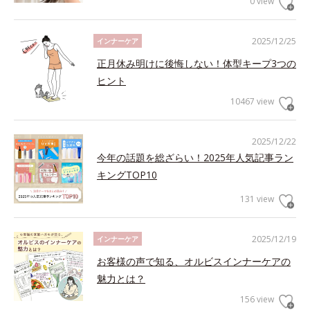
0 view
2025/12/25
インナーケア
正月休み明けに後悔しない！体型キープ3つの
ヒント
10467 view
2025/12/22
今年の話題を総ざらい！2025年人気記事ラン
キングTOP10
131 view
2025/12/19
インナーケア
お客様の声で知る、オルビスインナーケアの
魅力とは？
156 view