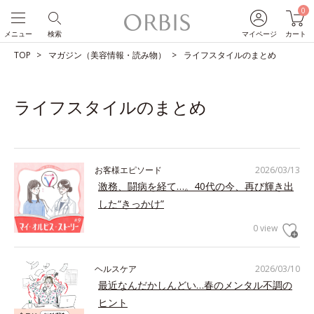
0
メニュー
検索
マイページ
カート
TOP
マガジン（美容情報・読み物）
ライフスタイルのまとめ
ライフスタイルのまとめ
お客様エピソード
2026/03/13
激務、闘病を経て…。40代の今、再び輝き出
した“きっかけ”
0 view
ヘルスケア
2026/03/10
最近なんだかしんどい…春のメンタル不調の
ヒント