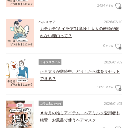
2434 view
ヘルスケア
2026/02/10
カチカチ“ミイラ便”は危険！大人の便秘が侮
れない理由って？
0 view
2026/01/09
ライフスタイル
正月太りが継続中。どうしたら体をリセット
できる？
1691 view
2026/01/05
コラム&エッセイ
＃今月の推しアイテム｜ヘアミルク愛用者も
絶賛！お風呂で使うヘアマスク