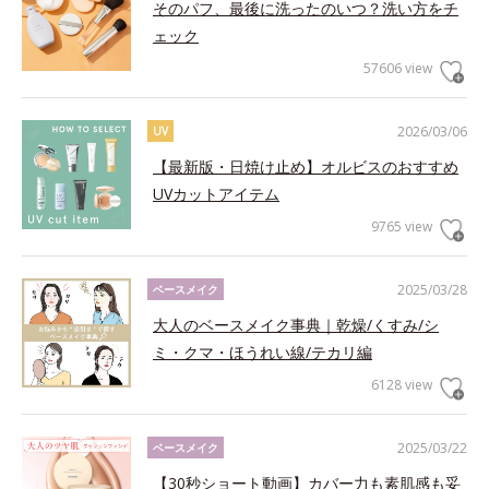
そのパフ、最後に洗ったのいつ？洗い方をチ
ェック
57606 view
2026/03/06
UV
【最新版・日焼け止め】オルビスのおすすめ
UVカットアイテム
9765 view
2025/03/28
ベースメイク
大人のベースメイク事典｜乾燥/くすみ/シ
ミ・クマ・ほうれい線/テカリ編
6128 view
2025/03/22
ベースメイク
【30秒ショート動画】カバー力も素肌感も妥