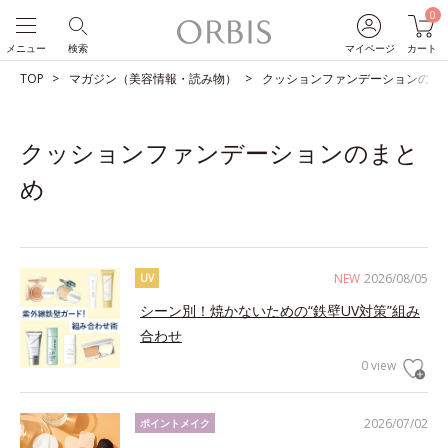
0
メニュー
検索
マイページ
カート
TOP
マガジン（美容情報・読み物）
クッションファンデーションのま
クッションファンデーションのまと
め
NEW
2026/08/05
UV
シーン別！焼かないための“鉄壁UV対策”組み
合わせ
0 view
2026/07/02
ポイントメイク