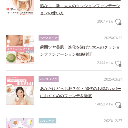
協なし！新・大人のクッションファンデーシ
ョンの使い方
2807 view
2025/03/22
ベースメイク
瞬間ツヤ美肌！進化を遂げた大人のクッショ
ンファンデーション徹底検証！
2444 view
2025/03/21
ベースメイク
あなたはどっち派？40・50代のお悩みカバー
におすすめのファンデを徹底
14052 view
2023/12/27
スキンケア