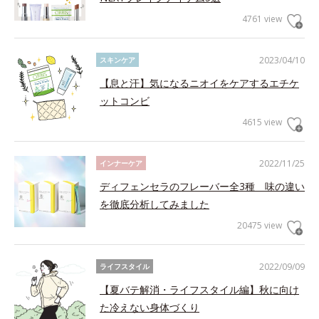
4761 view
2023/04/10
スキンケア
【息と汗】気になるニオイをケアするエチケ
ットコンビ
4615 view
2022/11/25
インナーケア
ディフェンセラのフレーバー全3種 味の違い
を徹底分析してみました
20475 view
2022/09/09
ライフスタイル
【夏バテ解消・ライフスタイル編】秋に向け
た冷えない身体づくり