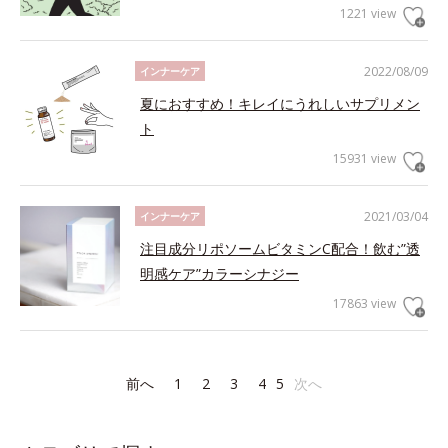
1221 view
2022/08/09
インナーケア
夏におすすめ！キレイにうれしいサプリメン
ト
15931 view
2021/03/04
インナーケア
注目成分リポソームビタミンC配合！飲む”透
明感ケア”カラーシナジー
17863 view
前へ
1
2
3
4
5
次へ