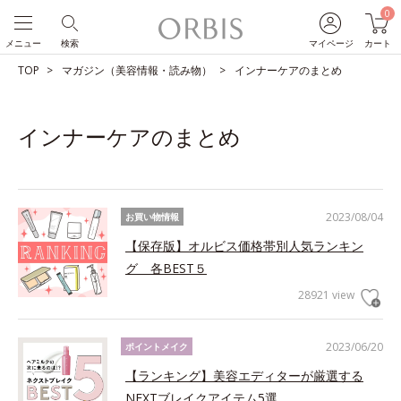
0
メニュー
検索
マイページ
カート
TOP
マガジン（美容情報・読み物）
インナーケアのまとめ
インナーケアのまとめ
2023/08/04
お買い物情報
【保存版】オルビス価格帯別人気ランキン
グ 各BEST５
28921 view
2023/06/20
ポイントメイク
【ランキング】美容エディターが厳選する
NEXTブレイクアイテム5選