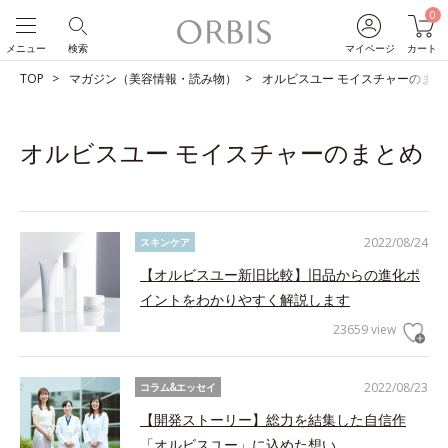
0
メニュー
検索
マイページ
カート
TOP
マガジン（美容情報・読み物）
オルビスユー モイスチャーのまと
オルビスユー モイスチャーのまとめ
2022/08/24
スキンケア
【オルビスユー新旧比較】旧品からの進化ポ
イントをわかりやすく解説します
23659 view
2022/08/23
コラム&エッセイ
【開発ストーリー】総力を結集した自信作
「オルビスユー」に込めた想い