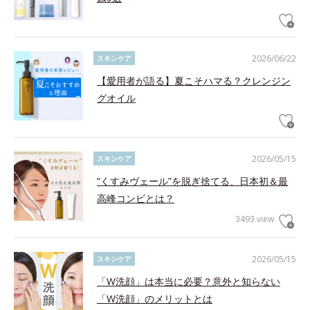
2026/06/22
スキンケア
【愛用者が語る】夏こそハマる？クレンジン
グオイル
2026/05/15
スキンケア
“くすみヴェール”を脱ぎ捨てる、日本初＆最
高峰コンビとは？
3493 view
2026/05/15
スキンケア
「W洗顔」は本当に必要？意外と知らない
「W洗顔」のメリットとは