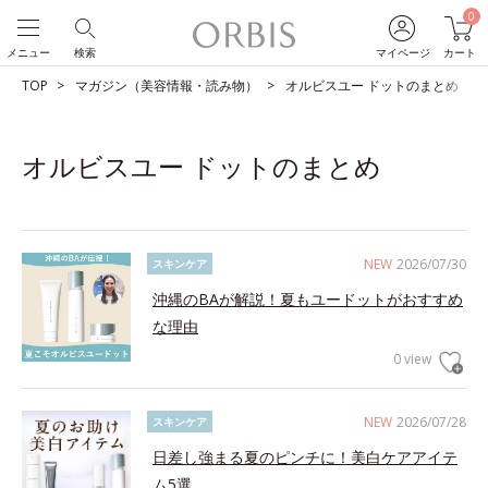
0
メニュー
検索
マイページ
カート
TOP
マガジン（美容情報・読み物）
オルビスユー ドットのまとめ
オルビスユー ドットのまとめ
NEW
2026/07/30
スキンケア
沖縄のBAが解説！夏もユードットがおすすめ
な理由
0 view
NEW
2026/07/28
スキンケア
日差し強まる夏のピンチに！美白ケアアイテ
ム5選