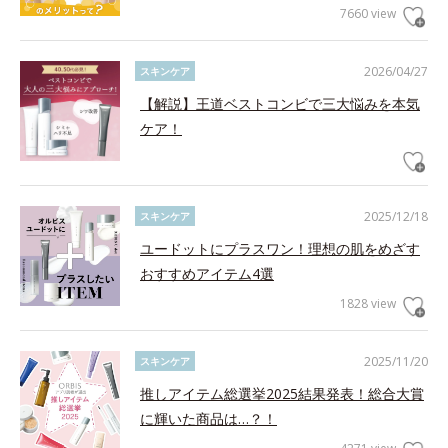
7660 view
2026/04/27
スキンケア
【解説】王道ベストコンビで三大悩みを本気
ケア！
2025/12/18
スキンケア
ユードットにプラスワン！理想の肌をめざす
おすすめアイテム4選
1828 view
2025/11/20
スキンケア
推しアイテム総選挙2025結果発表！総合大賞
に輝いた商品は…？！