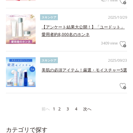
4271 view
2025/10/29
スキンケア
【アンケート結果大公開！】「ユードット」
愛用者約8,000名のホンネ
3409 view
2025/09/23
スキンケア
美肌の必須アイテム！厳選・モイスチャー5選
前へ
1
2
3
4
次へ
カテゴリで探す