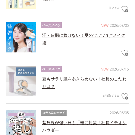
0 view
NEW
2026/08/05
ベースメイク
汗・皮脂に負けない！夏の“ここだけ”メイク
術
NEW
2026/07/15
ベースメイク
夏もサラリ肌をあきらめない！社員のこだわ
りは？
8486 view
2026/06/05
コラム&エッセイ
紫外線が強い日も手軽に対策！社員イチオシ
パウダー