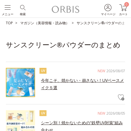
0
メニュー
検索
マイページ
カート
TOP
マガジン（美容情報・読み物）
サンスクリーン®パウダーのまと
サンスクリーン®パウダーのまとめ
NEW
2026/08/07
UV
今年こそ、焼かない・崩さない！UVベースメ
イク５選
NEW
2026/08/05
UV
シーン別！焼かないための“鉄壁UV対策”組み
合わせ