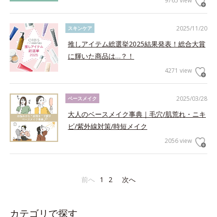
9765 view
2025/11/20
スキンケア
推しアイテム総選挙2025結果発表！総合大賞
に輝いた商品は…？！
4271 view
2025/03/28
ベースメイク
大人のベースメイク事典｜毛穴/肌荒れ・ニキ
ビ/紫外線対策/時短メイク
2056 view
前へ
1
2
次へ
カテゴリで探す