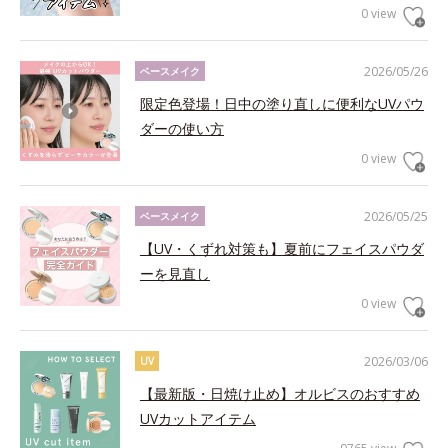
0 view
2026/05/26
ベースメイク
限定色登場！日中の塗り直しに便利なUVパウ
ダーの使い方
0 view
2026/05/25
ベースメイク
【UV・くずれ対策も】夏前にフェイスパウダ
ーを見直し
0 view
2026/03/06
UV
【最新版・日焼け止め】オルビスのおすすめ
UVカットアイテム