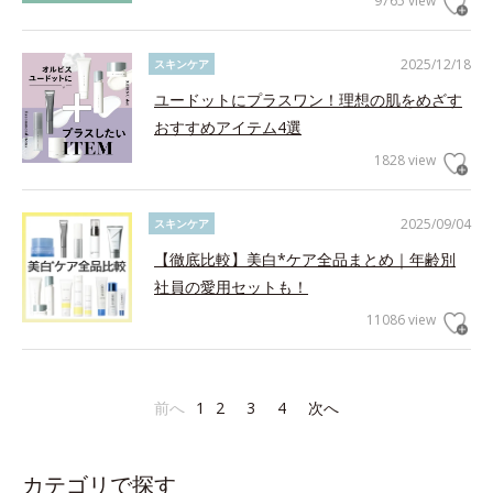
9765 view
2025/12/18
スキンケア
ユードットにプラスワン！理想の肌をめざす
おすすめアイテム4選
1828 view
2025/09/04
スキンケア
【徹底比較】美白*ケア全品まとめ｜年齢別
社員の愛用セットも！
11086 view
前へ
1
2
3
4
次へ
カテゴリで探す