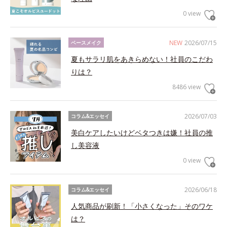
0 view
NEW
2026/07/15
ベースメイク
夏もサラリ肌をあきらめない！社員のこだわ
りは？
8486 view
2026/07/03
コラム&エッセイ
美白ケアしたいけどベタつきは嫌！社員の推
し美容液
0 view
2026/06/18
コラム&エッセイ
人気商品が刷新！「小さくなった」そのワケ
は？