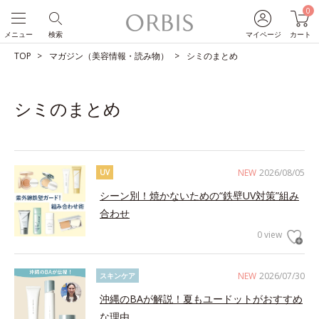
0
メニュー
検索
マイページ
カート
TOP
マガジン（美容情報・読み物）
シミのまとめ
シミのまとめ
NEW
2026/08/05
UV
シーン別！焼かないための“鉄壁UV対策”組み
合わせ
0 view
NEW
2026/07/30
スキンケア
沖縄のBAが解説！夏もユードットがおすすめ
な理由