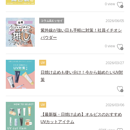
0 view
2026/06/05
コラム&エッセイ
紫外線が強い日も手軽に対策！社員イチオシ
パウダー
0 view
2026/03/27
UV
日焼け止めも使い分け！今から始めたいUV対
策
2026/03/06
UV
【最新版・日焼け止め】オルビスのおすすめ
UVカットアイテム