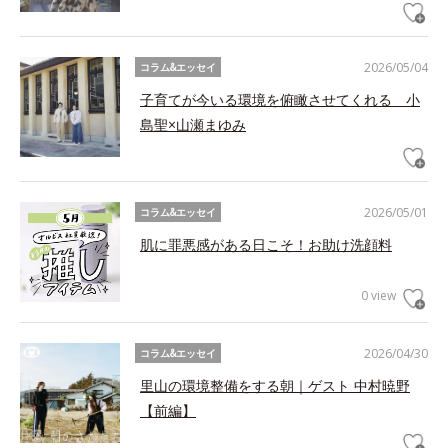
2026/05/04
コラム&エッセイ
子育てが今いる環境を俯瞰させてくれる 小
島聖×山瀬まゆみ
2026/05/01
コラム&エッセイ
肌に罪悪感がある日こそ！お助け洗顔料
0 view
2026/04/30
コラム&エッセイ
里山の環境整備をする朝｜ゲスト 中村暁野
【前編】