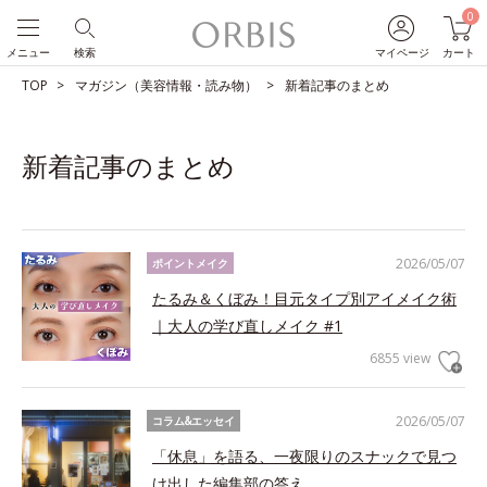
0
メニュー
検索
マイページ
カート
TOP
マガジン（美容情報・読み物）
新着記事のまとめ
新着記事のまとめ
2026/05/07
ポイントメイク
たるみ＆くぼみ！目元タイプ別アイメイク術
｜大人の学び直しメイク #1
6855 view
2026/05/07
コラム&エッセイ
「休息」を語る、一夜限りのスナックで見つ
け出した編集部の答え