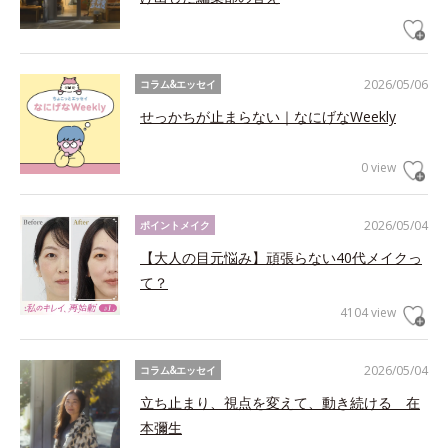
2026/05/06
コラム&エッセイ
せっかちが止まらない｜なにげなWeekly
0 view
2026/05/04
ポイントメイク
【大人の目元悩み】頑張らない40代メイクっ
て？
4104 view
2026/05/04
コラム&エッセイ
立ち止まり、視点を変えて、動き続ける 在
本彌生