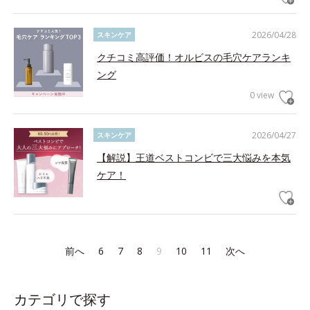
2026/04/28
スキンケア
クチコミ高評価！オルビスの毛穴ケアランキ
ング
0 view
2026/04/27
スキンケア
【解説】王道ベストコンビで三大悩みを本気
ケア！
前へ
6
7
8
9
10
11
次へ
カテゴリで探す