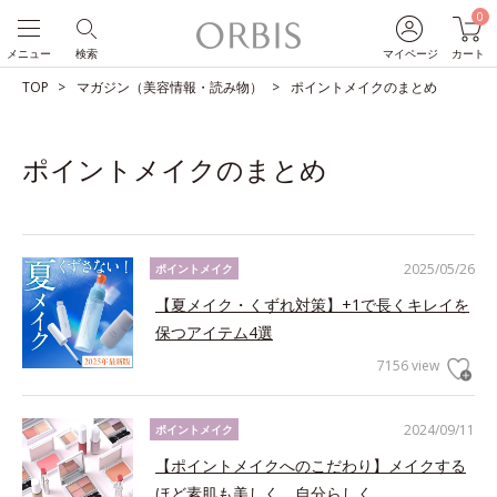
0
メニュー
検索
マイページ
カート
TOP
マガジン（美容情報・読み物）
ポイントメイクのまとめ
ポイントメイクのまとめ
2025/05/26
ポイントメイク
【夏メイク・くずれ対策】+1で長くキレイを
保つアイテム4選
7156 view
2024/09/11
ポイントメイク
【ポイントメイクへのこだわり】メイクする
ほど素肌も美しく、自分らしく