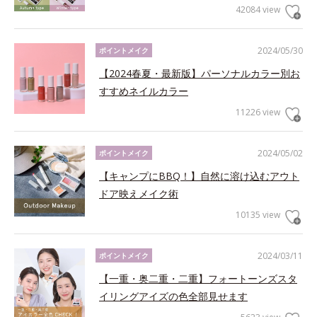
42084 view
2024/05/30
ポイントメイク
【2024春夏・最新版】パーソナルカラー別お
すすめネイルカラー
11226 view
2024/05/02
ポイントメイク
【キャンプにBBQ！】自然に溶け込むアウト
ドア映えメイク術
10135 view
2024/03/11
ポイントメイク
【一重・奥二重・二重】フォートーンズスタ
イリングアイズの色全部見せます