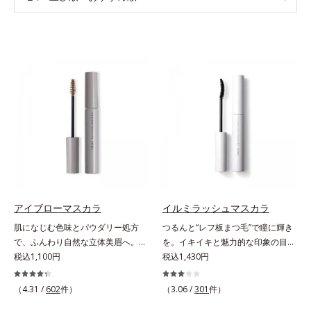
アイブローマスカラ
イルミラッシュマスカラ
肌になじむ色味とパウダリー処方
つるんと“レフ板まつ毛”で瞳に輝き
で、ふんわり自然な立体美眉へ。使
を。イキイキと魅力的な印象の目元
いやすさと仕上がりの美しさを追求
税込1,100円
へ。“レフ板まつ毛”で瞳に光を映り
税込1,430円
した眉マスカラです。日本人の肌に
込ませ、印象的な目元に魅せるマス
自然になじむ、色調と彩度にこだわ
カラです。特殊な板状の粉体がまつ
（4.31 /
602
件）
（3.06 /
301
件）
った絶妙な色展開。自眉をササッと
毛に均一に密着することで、つるん