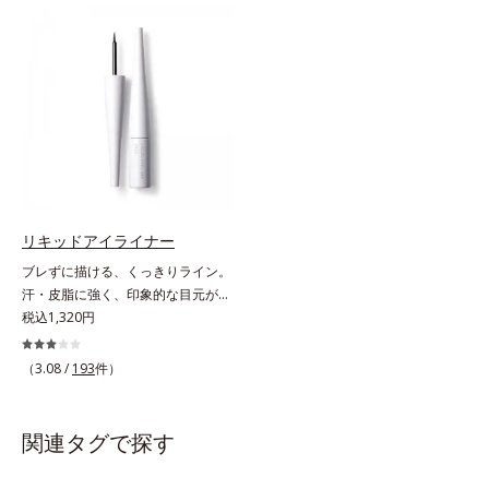
なぞるだけで、ふんわり質感と自然
とダマのない仕上がりに。まるでレ
な眉色のあか抜け美人眉が完成しま
フ板のように瞳に輝きを映し込みま
す。
す。さらに、ロングとボリューム、
服や気分に合わせて1本で2つの仕上
がりが楽しめる2wayブラシを採用
しました。ひと塗りでまつ毛を根元
から持ち上げて、美しくセパレート
させ、瞳への輝きをサポートしま
す。しなやかにカールをキープし、
汗や皮脂に強いウォータープルーフ
タイプながら、お湯だけで簡単にオ
リキッドアイライナー
フできます。
ブレずに描ける、くっきりライン。
汗・皮脂に強く、印象的な目元が続
く。なめらかなタッチでブレずに美
税込1,320円
しいラインが簡単に描ける、リキッ
ドタイプのアイライナーです。シャ
（3.08 /
193
件）
ープなラインで印象的な目元を演出
します。毛の太さ・長さ・量と、最
も描きやすいバランスの筆を採用。
関連タグで探す
長い持ち手＆短めの軸で、目の際ギ
リギリのラインも簡単に描けます。