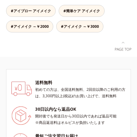
汗や皮脂にも強く、落ちにくい処方
ながら、お湯でらくらくオフ(*)でき
#アイブロー アイメイク
#簡単ケア アイメイク
て手間要らず！* クレンジングの
際、お湯で落とせます。
#アイメイク ～￥2000
#アイメイク ～￥3000
送料無料
初めての方は、全国送料無料、2回目以降のご利用の方
は、3,300円以上(税込)のお買い上げで、送料無料
30日以内なら返品OK
開封後でも発送日から30日以内であれば返品可能
※商品返送料はオルビスが負担いたします
最短ご注文翌日お届け