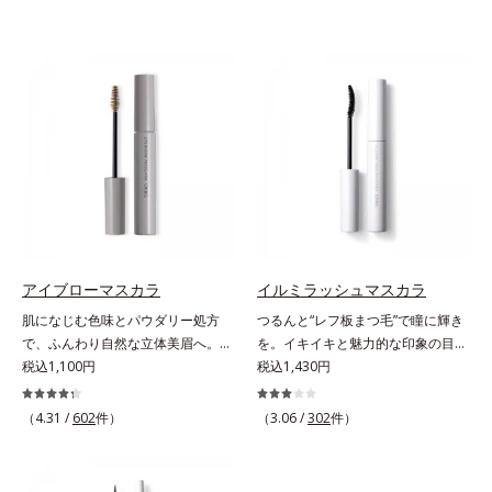
アイブローマスカラ
イルミラッシュマスカラ
肌になじむ色味とパウダリー処方
つるんと“レフ板まつ毛”で瞳に輝き
で、ふんわり自然な立体美眉へ。使
を。イキイキと魅力的な印象の目元
いやすさと仕上がりの美しさを追求
税込1,100円
へ。“レフ板まつ毛”で瞳に光を映り
税込1,430円
した眉マスカラです。日本人の肌に
込ませ、印象的な目元に魅せるマス
自然になじむ、色調と彩度にこだわ
カラです。特殊な板状の粉体がまつ
（4.31 /
602
件）
（3.06 /
302
件）
った絶妙な色展開。自眉をササッと
毛に均一に密着することで、つるん
なぞるだけで、ふんわり質感と自然
とダマのない仕上がりに。まるでレ
な眉色のあか抜け美人眉が完成しま
フ板のように瞳に輝きを映し込みま