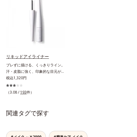
す。
す。さらに、ロングとボリューム、
服や気分に合わせて1本で2つの仕上
がりが楽しめる2wayブラシを採用
しました。ひと塗りでまつ毛を根元
から持ち上げて、美しくセパレート
させ、瞳への輝きをサポートしま
す。しなやかにカールをキープし、
汗や皮脂に強いウォータープルーフ
タイプながら、お湯だけで簡単にオ
リキッドアイライナー
フできます。
ブレずに描ける、くっきりライン。
汗・皮脂に強く、印象的な目元が続
く。なめらかなタッチでブレずに美
税込1,320円
しいラインが簡単に描ける、リキッ
ドタイプのアイライナーです。シャ
（3.08 /
193
件）
ープなラインで印象的な目元を演出
します。毛の太さ・長さ・量と、最
も描きやすいバランスの筆を採用。
関連タグで探す
長い持ち手＆短めの軸で、目の際ギ
リギリのラインも簡単に描けます。
汗や皮脂にも強く、落ちにくい処方
ながら、お湯でらくらくオフ(*)でき
#メイク ～￥2000
#簡単ケア メイク