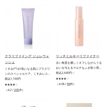
(*2)の2種の成分が深いうるおいを
ハリ肌へ。化粧水は二度塗りしない
与え、湧き上がるようなハリ感を呼
と不安…。いろいろケアしているの
び覚まします。ハリ膜がのび広が
に、あと一歩肌悩みが晴れない…。
り、肌表面にピン！としたハリ感を
そんな大人の肌悩みにアプローチす
与え、さらに疑似セラミド(*3)が角
る先行型美容液です。日本初(*1)、
層の隙間に浸透(*4)。夜のスキンケ
毛穴約1/1000ナノサイズの極小カ
アの最後にプラスすることで乾燥に
プセルの表面は肌になじみやすい構
よる小ジワを目立たなくし、ハリ感
造(*4)。内包した美容成分(*5)の浸
みなぎる目元を目指します。*1 レ
透をサポートし、角層すみずみをう
チノール配合＝保湿成分*2 パルミ
るおいで満たします。さらに“うる
トイルトリペプチド－5配合＝保湿
おいの通り道”を作って化粧水のな
クラリファイング ジュレウォ
リッチミルキーリファイナー
成分*3 ラウロイルグルタミン酸ジ
じみ感をUP。化粧水前に使うこと
ッシュ
古い角質を優しくオフしながらうる
（フィトステリル/オクチルドデシ
で、普段の化粧水の手ごたえをより
おいを与えるマルチなふき取り用美
くすみ(*1)の気になる肌にプラスワ
ル）配合＝保湿成分*4 角層まで
実感できる、しっとり整った肌状態
容液。ごわつき、黄ぐすみなど、さ
税込2,640円～
ンのスペシャルケア。くすみレスの
へ。化粧水前に2プッシュ使うだけ
まざまな年齢肌悩みに関わる角層の
輝くような素肌へ。肌表面の余分な
税込1,760円
で、うるおいのすき間にぐんぐん入
糖化。角層が糖化する前に(*)やさし
角層を落として、くすみ(*1)レスな
り込み、うるおいで満ち満ちたハリ
（4.08 /
99
件）
くほぐしてオフし、リッチなうるお
輝くような素肌へ整える(*2)スペシ
のある美肌へと整えます。*1 クチ
（4.2 /
205
件）
いを届ける、欲張りな大人のための
ャル洗顔料です。いつもの洗顔料の
ナシ果実エキス、ハトムギ種子エキ
角質ケアです。古くなった角層をオ
代わりに、10秒ほどくるくるとなじ
ス、ユズ果実エキス、水添レシチ
イル成分が優しくほぐしてからふき
ませてから洗い流すだけ。ぷるんと
ン、フィトステロールズ、（Ｃ１２