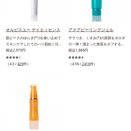
ヒアルロン酸Na
ジタルダメージの根本原因に着目
われてしまう原因にもなります。そ
し、目元スッキリ(*4)・くすみケ
こでオルビスはデジタルダメージの
ア・ハイライト効果と、1本で3つの
根本原因に着目。「デバイスダメー
機能を兼ね備えた目元用美容液を開
ジ(*1)クリアエキス(*3)」を配合
発しました。保湿成分×マッサージ
し、ブルーライトを浴びても揺らぎ
オルビスユー デイエッセンス
アクアピーリングジェル
効果で目元の巡りをスムーズにし、
にくい肌へ整えます。また、スター
肌ピークのゆらぎ(*1)を食い止めて
ザラつき、くすみ(*)の原因をポロポ
乾燥をケアして目元スッキリ。さら
フルーツ葉エキス(*4)、ヘスベリジ
スキンケアしたてのハリ肌続く日中
ロ一掃！溜まった角質をオフするピ
にワイルドタイムエキス(*5)が肌の
ン(*5)配合で、ほうれい線やフェイ
用美容液。起床直後にピークを迎
税込2,970円
ーリングジェル。ミネラル豊富な水
税込1,886円
キメを整え、ブライトニングフィル
スラインにアプローチ。さらに月桃
え、夕方から夜にかけて徐々にダウ
80％とアンズ果汁で保湿効果も。化
ター(*6)が光をコントロールして目
葉エキス(*6)配合で肌のハリUPを目
ンするハリのバイオリズムに着目し
粧のりの悪さやくすみなどを、一気
（4.3 /
429
件）
（4.58 /
2416
件）
元のくすみを払い、透明感のある目
指します。マスクシートにもこだわ
た、オルビスユーシリーズの日中用
にケアできるお手入れが“角質ピー
元へ整えます。メイクの上からでも
りました。引き上げるのに最適なオ
美容液です。クチナシエキス配合の
リング”。「アクアピーリングジェ
ＯＫだから、メイク直しのついでに
ルビスオリジナル形状のV字アタッ
ハリバリアエンハンサーが、肌の内
ル」は毎日の洗顔では落とせない溜
スティックをササッとすべらせるだ
チメントで、たるみエリアをダイレ
側(*2)からバリア機能にアプローチ
まった角質を、くるくるなじませる
けで、ほんのり血色感をONしてハ
クトにケア(*7)。ストレッチ性の高
して、うるおいをキープ。さらに紫
だけで肌に負担をかけずに取り除き
イライト効果も。お疲れ目元がスッ
いシートが肌にピタッと密着し、む
外線・近赤外線・大気汚染(*3)をカ
ます。海洋深層水配合の水ベースと
キリします。スキンケアにもメイク
くみにアプローチ(*7)します。新発
ットする成分を配合しており、外的
アンズ果汁で、角質を自然にはがれ
直しにも使える、デジタルデバイス
想(*8)のスキンVウェアで、日々の
刺激から肌を守ります。肌の内側
やすく浮かせてから、「消しゴム」
が手放せない私たちにぴったりのア
デジタルダメージから解放。デバイ
(*2)と外側、両方からのWアプロー
のようにポロポロに巻き込んで取り
イテムです。*1 肌の乾燥、キメの
スとの新しい付き合い方を、オルビ
チでゆらぎ(*1)を食い止め、夕方に
除きます。水を利用して取り除く仕
乱れ*2 メイク効果による*3 乾燥に
スが提案します。*1 肌の乾燥、キ
かけてダウンしていくハリの低下を
組みなので、強い酸を使った科学的