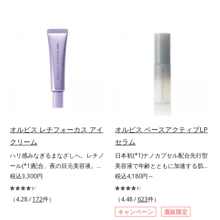
オルビス レチフォーカス アイ
オルビス ベースアクティブLP
クリーム
セラム
ハリ感みなぎるまなざしへ。レチノ
日本初(*1)ナノカプセル配合先行型
ール(*1)配合、夜の目元美容液。オ
美容液で年齢とともに加速する肌悩
ルビスの目元技術を結集し、ハリ感
税込3,300円
み(*2)にブレーキを。スキンケアの
税込4,180円～
みなぎるまなざしへ。レチノール
打ち止め感に。年齢とともに加速す
(*1)配合の目元美容液です。目元悩
る肌悩み(*2)にブレーキをかけ、化
（4.28 /
172
件）
（4.48 /
623
件）
みをマルチにケアするレチノール
粧水前の土台(*3)づくりで、うるお
キャンペーン
通販限定
と、ハリ感をサポートするペプチド
いに満ち満ちた内側から弾むような