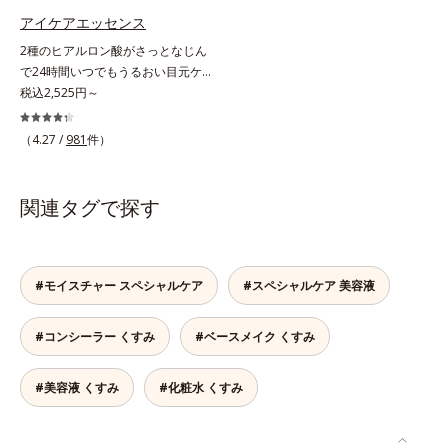
よる*4 マッサージ効果による*5 乾
メの乱れ*2 2019年9月実施 グルー
予防。朝の“ピーク肌”が長時間続き
なピーリングやゴシゴシこする方法
アイケアエッセンス
燥によるくすみをケアする植物性保
プインタビューより抜粋（N＝20代
ます。UVカット効果と肌をトーン
と違い、必要以上に角質を取り過ぎ
湿成分*6 ブライトニングフィルタ
後半：3人、30代前半：1人、30代
2種のヒアルロン酸がさっとなじん
アップさせる効果(*4)があり、朝の
る心配もありません。「ピーリング
ー（酸化チタン、シリカ、マイカ、
後半：4人、40代前半：1人）*3 肌
で24時間いつでもうるおい目元ケ
メイク前のスキンケアにぴったり。
は初めて」「刺激が心配…」という
酸化鉄、トリメトキシシリルジメチ
の乾燥によるくすみ、キメの乱れを
ア。メイクの上からもプラスオン
税込2,525円～
オイルカットでベタつかないので、
方にもおすすめです。ピーリング後
コン）= 仕上がり向上粉体
ケアする植物性保湿成分＝ビルベリ
OK。「目元がカサつく、ハリがな
すぐにメイクが始められます。*1
の肌は、しっとりツルツルの触りご
ー葉エキス*4 植物性保湿成分＝ゴ
い、疲れて見える・・・」目元を見
（4.27 /
981
件）
乾燥など *2 角層内 *3 ちり・ほこ
こち。表面の角質を一枚脱いだ状態
レンシ葉エキス*5 乾燥による肌の
てドキッとした事はありませんか？
り等 *4 メイクアップ効果による
だから、化粧水の浸透力もいつもと
くすみをケアする保湿成分＝グルコ
目元は顔の中で一番皮膚が薄く、と
手応えが変わります。お肌の状態に
シルヘスペリジン*6 肌にうるおい
てもデリケート。乾燥しやすく、エ
関連タグで探す
合わせて週1～2回の美肌ケア。なめ
とハリを与える植物性保湿成分＝ゲ
イジングサインが最初に出やすい部
らかで透明感あふれる素肌へ導きま
ットウ葉エキス*7 物理的効果によ
分といわれています。アイケアエッ
す。* 乾燥や角質肥厚、キメの乱れ
る*8 オルビス内
センスは、メイク前にもメイクの上
によるくすみ
からでも24時間使える美容液です。
#モイスチャー スペシャルケア
#スペシャルケア 美容液
2種類のヒアルロン酸が肌の外と内
から贅沢保湿。肌に素早くなじみ、
#コンシーラー くすみ
#ベースメイク くすみ
ここちよく肌を整えます。無油分だ
からこそ実現できたべたつかない使
いごこちで、つけた瞬間から、うる
#美容液 くすみ
#化粧水 くすみ
おいとハリ感のある肌へ。目元はも
ちろん、乾燥が気になる小鼻や口元