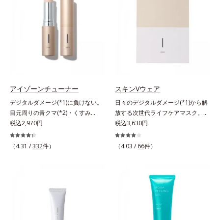
取り、美容保湿成分のリッチメドウ
したジェルが肌表面の角層をやわら
－２０）アルキルグルコシドの組み
スイートとユズセラミドがうるおい
かくして絡めとり、スクラブがやさ
合わせが初（2023年4月 Mintel社デ
を届けると、くもりのないクリアな
しく取り去ります。さらに注目した
ータベースによる当社調べ）*2 う
肌に。さらにうるおいをキャッチし
いのはクリアな肌に整えるクリアコ
るおい不足など*3 お手入れのファ
て蓄える水性ヴェールを肌の上に形
ンディショニング処方と、贅沢に配
ーストステップのこと*4 細胞間脂
成することで、次に使う化粧水のな
合された保湿成分。一瞬取り去るだ
質に類似した構造*5 保湿成分
じみがアップします。週に2～3回、
けのケアに留まらず、洗うたびにく
洗顔後にまろやかな感触のミルクで
すみをため込まないすこやかな肌に
やさしくふき取るだけで、ごわつき
整え、パールエキス(*3)とヒアルロ
アイゾーンチューナー
スキンVウェア
のない、みずみずしいやわ肌を実現
ン酸(*4)がうるおって透き通るよう
デジタルダメージ(*1)に負けない。
日々のデジタルダメージ(*1)から解
します。 * 糖化する前の古くなった
な透明感を叶えます。顔色がどんよ
目元周りの青クマ(*2)・くすみ
放する次世代ライフケアマスク。手
角層をふき取り、やわらかい肌を保
りしている、ファンデのノリがイマ
(*3)・乾燥をケアする目元用スティ
税込2,970円
放せない存在となったPCやスマー
税込3,630円
つこと。
イチ、肌のざらつきやくすみが気に
ック状美容液。目元周りにあらわれ
トフォンなどのデジタルデバイス。
なる、化粧水が肌になじまな
る青クマ(*2)・くすみ(*3)・乾燥
現代人のライフスタイルでは、1日
（4.31 /
332
件）
（4.03 /
66
件）
い……。こんなお悩みが気になると
に。メイクの上からでも使える目元
（平日）になんと平均約11.2時間
きに。週に1～4回、いつもの洗顔料
用スティック状美容液です。今や手
(*2)も使用しているというデータ
と置き換えてお使いください。*1
放せない存在となったPCやスマー
も。PCやスマートフォンの液晶画
角層肥厚や乾燥などによる*2 汚れ
トフォンなどのデジタルデバイス。
面が発する“ブルーライト”を浴び続
を除去することで健やかな肌を保
その液晶画面が発するブルーライト
けると、乾燥やキメの乱れが引き起
ち、うるおいを保つことで肌を整え
を浴び続けると、目元周りには青ク
こされ、肌のバリア機能が低下して
ること*3 加水分解コンキオリン*4
マ・くすみ・乾燥が……。そこでデ
しまいます。また、肌のハリ感が失