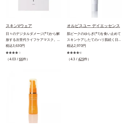
アプローチして肌荒れを防ぎ、肌不
合。角層のバリア機能にアプローチ
るおいによる*5 乾燥、ハリ・ツヤ
調にゆらがない肌を叶えます。そし
して肌荒れを防ぎ、肌不調にゆらが
のなさ*6 乾燥による*7 保湿成分*8
て、独自研究に基づいたアプローチ
ない肌を叶えます。そして、独自研
ロニセラカエルレア果汁、ノバラエ
成分「MCアクティベーター
究に基づいたアプローチ成分「MC
キス配合＝うるおいを与えハリと透
スキンVウェア
オルビスユー デイエッセンス
(*5)」。肌のうるおいを引き出し・
アクティベーター(*5)」。肌のうる
明感に満ちた肌へ導く保湿成分*9
日々のデジタルダメージ(*1)から解
肌ピークのゆらぎ(*1)を食い止めて
高めて、ハリ感あふれる肌へと導き
おいを引き出し・高めて、ハリ感あ
メマツヨイグサ抽出液、スイカズラ
放する次世代ライフケアマスク。手
スキンケアしたてのハリ肌続く日中
ます。うるおいに満ちたゆらがない
ふれる肌へと導きます。うるおいに
エキス配合＝角層のすみずみまで水
放せない存在となったPCやスマー
税込3,630円
用美容液。起床直後にピークを迎
税込2,970円
肌をご体感いただくために設計され
満ちたゆらがない肌をご体感いただ
分・油分を保ち、ハリ・ツヤを与え
トフォンなどのデジタルデバイス。
え、夕方から夜にかけて徐々にダウ
た3ステップで、いつも力強く美し
くために設計された3ステップで、
る保湿成分*10 気持ちのこと各商品
現代人のライフスタイルでは、1日
ンするハリのバイオリズムに着目し
くあり続けるあなたを応援します。
（4.03 /
66
件）
いつも力強く美しくあり続けるあな
（4.3 /
429
件）
の詳しい情報は商品ページをご覧く
（平日）になんと平均約11.2時間
た、オルビスユーシリーズの日中用
*1 肌にうるおいが満ち、維持され
たを応援します。*1 肌にうるおい
ださい。・BEAUTY夏祭りは、こち
(*2)も使用しているというデータ
美容液です。クチナシエキス配合の
ている状態*2 年齢に応じたお手入
が満ち、維持されている状態*2 年
ら
も。PCやスマートフォンの液晶画
ハリバリアエンハンサーが、肌の内
れのこと*3 デクスパンテノール
齢に応じたお手入れのこと*3 デク
面が発する“ブルーライト”を浴び続
側(*2)からバリア機能にアプローチ
W*4 2022年5月 Mintel社データベ
スパンテノールW*4 2022年5月
けると、乾燥やキメの乱れが引き起
して、うるおいをキープ。さらに紫
ース及び先行技術調査による当社調
Mintel社データベース及び先行技術
こされ、肌のバリア機能が低下して
外線・近赤外線・大気汚染(*3)をカ
べ*5 オトギリソウエキス配合＝肌
調査による当社調べ*5 オトギリソ
しまいます。また、肌のハリ感が失
ットする成分を配合しており、外的
にうるおいを与え、うるおいに満ち
ウエキス配合＝肌にうるおいを与
われてしまう原因にもなります。そ
刺激から肌を守ります。肌の内側
たハリツヤ肌へ導く保湿成分
え、うるおいに満ちたハリツヤ肌へ
こでオルビスはデジタルダメージの
(*2)と外側、両方からのWアプロー
導く保湿成分各商品の詳しい情報は
根本原因に着目。「デバイスダメー
チでゆらぎ(*1)を食い止め、夕方に
商品ページをご覧ください。・
ジ(*1)クリアエキス(*3)」を配合
かけてダウンしていくハリの低下を
BEAUTY夏祭りは、こちら