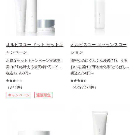
します。4.その後、洗顔料で洗顔し
ころ、弾力感のない状態である「ハ
齢サインについて研究を進めたとこ
るおい不足など*3 お手入れのファ
ミ・ソバカスを防ぐ（ウォッシュを
てください。各商品の詳しい情報は
リのなさ」や、くすみ(*7)などが現
ろ、弾力感のない状態である「ハリ
ーストステップのこと*4 細胞間脂
除く）*2 オルビス内スキンケアシ
商品ページをご覧ください。・
れている状態である「透明感のな
のなさ」や、くすみ(*5)などが現れ
質に類似した構造*5 保湿成分
リーズの保湿力*3 年齢に応じたお
BEAUTY夏祭りは、こちら
さ」が、大人の肌印象に大きな影響
ている状態である「透明感のなさ」
手入れのこと*4 うるおいによる
を与えていることがわかりました。
が、大人の肌印象に大きな影響を与
*5 乾燥、ハリ・ツヤのなさ*6
そこでオルビスユー ドットシリー
えていることがわかりました。そこ
乾燥による*7 保湿成分*8 ロニ
ズは美容成分(*8)として「G.D.F.ア
でオルビスユー ドットシリーズは
セラカエルレア果汁、ノバラエキス
オルビスユー ドット セットキ
オルビスユー エッセンスロー
クティベーター(*9)」を配合。そし
美容成分(*9)として「G.D.F.アクテ
配合＝うるおいを与えハリと透明感
ャンペーン
ション
て、従来から配合している美白(*1)
ィベーター(*10)」を配合。そし
に満ちた肌へ導く保湿成分*9 メマ
お得なセットキャンペーン実施中！
濃密なのにぐんぐん浸透(*1)。うる
有効成分「トラネキサム酸」を配合
て、従来から配合している美白(*1)
ツヨイグサ抽出液、スイカズラエキ
美白(*1)も叶える最高峰(*2)エイジ
おいを届けて守る進化系"とろぱし
しました。さらに、シリーズ共通の
有効成分「トラネキサム酸」を配合
ス配合＝角層のすみずみまで水分・
ングケア(*3)。ハリも透明感(*4)も
税込12,980円～
ゃ"ローション。7000種を超える成
税込2,750円～
美容成分「GLルートブースター
しました。さらに、シリーズ共通の
油分を保ち、ハリ・ツヤを与える保
結果主義。年齢サイン(*5)の因子に
分から厳選し、「うるおいの質
(*10)」を配合することで、肌のふ
美容成分「GLルートブースター
湿成分*10 気持ちのこと
着目した肌科学エイジングケア(*3)
(*1)」に着目した初期エイジングケ
っくら感や透明感を叶えます。美白
(*11)」を配合することで、肌のふ
（3 /
1
件）
（4.49 /
474
件）
シリーズ。オルビスユー ドットシ
ア(*2)シリーズオルビスユーは肌本
ケアしながら多角的なエイジングケ
っくら感や透明感を叶えます。美白
キャンペーン
通販限定
リーズは、年齢による肌悩み一つ一
来のうるおいやバリア機能にアプロ
アが叶うシリーズに。3ステップで
ケアしながら多角的なエイジングケ
つを対処するのではなく、肌で起き
ーチする初期エイジングケアシリー
上向き(*11)のハリと透明感を。効
アが叶うシリーズに。3ステップで
ていることの根本原因に着目。加齢
ズです。「うるおいの質」に着目
果的なシナジー設計で、あなたのエ
上向き(*12)のハリと透明感を。効
とともに現れる年齢サイン(*5)につ
し、肌荒れを予防しながらうるおい
イジングケアを応援します。*1 メ
果的なシナジー設計で、あなたのエ
いて研究を進めたところ、弾力感の
に満ちた美しい肌へと導きます。ポ
ラニンの生成を抑え、シミ・ソバカ
イジングケアを応援します。*1 メ
ない状態である「ハリのなさ」や、
ーラ・オルビスグループ独自の肌荒
スを防ぐ（ウォッシュを除く）*2
ラニンの生成を抑え、シミ・ソバカ