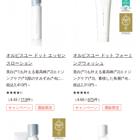
ルから、汚れをはね返す水の膜をつ
そんな大人の肌悩みにアプローチす
に現れる年齢サインについて研究を
くる技術が日本初（2024年12月時
る先行型美容液です。日本初(*1)、
進めたところ、弾力感のない状態で
点、J－GLOBALによる自社調べ）
毛穴約1/1000ナノサイズの極小カ
ある「ハリのなさ」や、くすみ(*6)
*2 オルビス内でかつてないオイル
プセルの表面は肌になじみやすい構
などが現れている状態である「透明
クレンジングのこと*3 ポーラ化成
造(*4)。内包した美容成分(*5)の浸
感のなさ」が、大人の肌印象に大き
独自の（Ｃ１２－２０）アルキルグ
透をサポートし、角層すみずみをう
な影響を与えていることがわかりま
ルコシド（保湿）で形成するミセル
るおいで満たします。さらに“うる
した。そこでオルビスユー ドット
*4 炭酸ジカプリリル*5 乾燥や汚れ
おいの通り道”を作って化粧水のな
シリーズは美容成分(*7)として
オルビスユー ドット エッセン
オルビスユー ドット フォーミ
による*6 キメの乱れによる＜使用
じみ感をUP。化粧水前に使うこと
「G.D.F.アクティベーター(*8)」を
スローション
ングウォッシュ
量目安＞適量＜使用ステップ＞オル
で、普段の化粧水の手ごたえをより
配合。そして、従来から配合してい
ビス ザ クレンジング オイル ⇒
美白(*1)も叶える最高峰(*2)エイジ
美白(*1)も叶える最高峰(*2)エイジ
実感できる、しっとり整った肌状態
る美白(*1)有効成分「トラネキサム
洗顔料 ⇒ 化粧水 ⇒ 保湿液
ングケア(*3)肌のすみずみ(*4)にし
ングケア(*3)。蓄積した角層(*4)を
へ。化粧水前に2プッシュ使うだけ
酸」を配合しました。さらに、シリ
※W洗顔が必要です＜使用方法＞1.
みわたるうるおい充満ローション。
税込3,410円～
絡めとりくすみ(*5)を晴らす高密着
税込2,310円～
で、うるおいのすき間にぐんぐん入
ーズ共通の美容成分「GLルートブ
適量（2プッシュ程度）をとり、手
ハリも透明感(*5)も結果主義。年齢
マイルドピーリング(*6)洗顔料。ハ
り込み、うるおいで満ち満ちたハリ
ースター(*9)」を配合することで、
のひら全体にさっと広げます。2.肌
サイン(*6)の因子に着目した肌科学
リも透明感(*7)も結果主義。年齢サ
のある美肌へと整えます。*1 クチ
肌のふっくら感や透明感を叶えま
（4.43 /
719
件）
（4.66 /
675
件）
の上で軽くらせんを描くように、メ
エイジングケア(*3)シリーズ。オル
イン(*8)の因子に着目した肌科学エ
ナシ果実エキス、ハトムギ種子エキ
す。美白ケアしながら多角的なエイ
キャンペーン
通販限定
キャンペーン
通販限定
イクとよくなじませます。※落ちに
ビスユー ドットシリーズは、年齢
イジングケア(*3)シリーズ。オルビ
ス、ユズ果実エキス、水添レシチ
ジングケアが叶うシリーズに。3ス
くいメイクを落とす際は、乾いた手
による肌悩み一つ一つを対処するの
スユー ドットシリーズは、年齢に
ン、フィトステロールズ、（Ｃ１２
テップで上向き(*10)のハリと透明
にとり、メイクとしっかりなじませ
ではなく、肌で起きていることの根
よる肌悩み一つ一つを対処するので
－２０）アルキルグルコシドの組み
感を。効果的なシナジー設計で、あ
てください。3.メイクとなじんだ
本原因に着目。加齢とともに現れる
はなく、肌で起きていることの根本
合わせが初（2023年4月 Mintel社デ
なたのエイジングケアを応援しま
ら、水またはぬるま湯でよく洗い流
年齢サインについて研究を進めたと
原因に着目。加齢とともに現れる年
ータベースによる当社調べ）*2 う
す。*1 メラニンの生成を抑え、シ