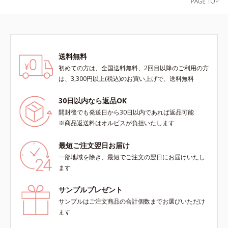
ケアする植物性保湿成分＝ビルベリ
ー葉エキス*4 植物性保湿成分＝ゴ
レンシ葉エキス*5 乾燥による肌の
くすみをケアする保湿成分＝グルコ
シルヘスペリジン*6 肌にうるおい
送料無料
とハリを与える植物性保湿成分＝ゲ
初めての方は、全国送料無料、2回目以降のご利用の方
ットウ葉エキス*7 物理的効果によ
は、3,300円以上(税込)のお買い上げで、送料無料
る*8 オルビス内
30日以内なら返品OK
開封後でも発送日から30日以内であれば返品可能
※商品返送料はオルビスが負担いたします
最短ご注文翌日お届け
一部地域を除き、最短でご注文の翌日にお届けいたし
ます
サンプルプレゼント
サンプルはご注文商品の合計個数までお選びいただけ
ます