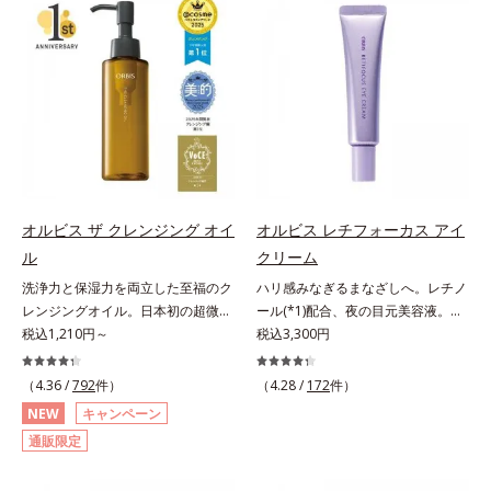
す。「うるおいの質」に着目し、肌
対処するのではなく、肌で起きてい
荒れを予防しながらうるおいに満ち
ることの根本原因に着目。加齢とと
た美しい肌へと導きます。ポーラ・
もに現れる年齢サイン(*5)について
オルビスグループ独自の肌荒れ防止
研究を進めたところ、弾力感のない
有効成分として、「DF-パンテノー
状態である「ハリのなさ」や、くす
ル(*3)」を国内唯一(*4)、高濃度で
み(*6)などが現れている状態である
配合。角層のバリア機能にアプロー
「透明感のなさ」が現れることで大
チして肌荒れを防ぎ、肌不調にゆら
人の肌印象に大きな影響を与えてい
がない肌を叶えます。そして、独自
ることが分かりました。そこでオル
研究に基づいたアプローチ成分
ビスユー ドットシリーズは美容成
オルビス ザ クレンジング オイ
オルビス レチフォーカス アイ
「MCアクティベーター(*5)」。肌
分(*7)として「G.D.F.アクティベー
ル
クリーム
のうるおいを引き出し・高めて、ハ
ター(*8)」を配合。そして、従来か
洗浄力と保湿力を両立した至福のク
ハリ感みなぎるまなざしへ。レチノ
リ感あふれる肌へと導きます。うる
ら配合している美白有効成分「トラ
レンジングオイル。日本初の超微粒
ール(*1)配合、夜の目元美容液。オ
おいに満ちたゆらがない肌をご体感
ネキサム酸」を配合しました。さら
子技術(*1)が毛穴奥の微細な汚れに
税込1,210円～
ルビスの目元技術を結集し、ハリ感
税込3,300円
いただくために設計された3ステッ
に、シリーズ共通の美容成分(*7)
アプローチ。圧倒的な洗浄力と毛穴
みなぎるまなざしへ。レチノール
プで、いつも力強く美しくあり続け
「GLルートブースター(*9)」を配合
悩みに着目したクレンジングオイル
(*1)配合の目元美容液です。目元悩
るあなたを応援します。*1 肌にう
することで、肌のふっくら感や透明
（4.36 /
792
件）
（4.28 /
172
件）
です。日本初・超微粒子技術(*1)
みをマルチにケアするレチノール
るおいが満ち、維持されている状態
感を叶えます。美白ケアしながら多
NEW
キャンペーン
で、さっと塗り広げるだけで濃いメ
と、ハリ感をサポートするペプチド
*2 年齢に応じたお手入れのこと
角的なエイジングケアが叶うシリー
通販限定
イクはもちろん毛穴悩みも取り去
(*2)の2種の成分が深いうるおいを
*3 デクスパンテノールW*4
ズに。3ステップで上向き(*10)のハ
り、一瞬で気持ちのいい素肌へ。ス
与え、湧き上がるようなハリ感を呼
2022年5月 Mintel社データベース及
リと透明感を。効果的なシナジー設