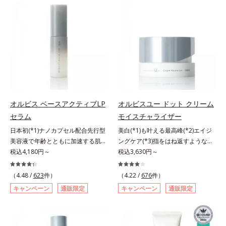
キンケア0番目に、かつてないクレ
び覚まします。ハリ膜がのび広が
び先行技術調査による当社調べ*5
計で、あなたのエイジングケアを応
ンジング(*2)をご用意しました。ポ
り、肌表面にピン！としたハリ感を
オトギリソウエキス配合＝肌にうる
援します。*1 メラニンの生成を抑
ーラ化成は独自の先端研究により、
与え、さらに疑似セラミド(*3)が角
おいを与え、うるおいに満ちたハリ
え、シミ・ソバカスを防ぐ（ウォッ
ナノバブルよりも小さい超微粒子
層の隙間に浸透(*4)。夜のスキンケ
ツヤ肌へ導く保湿成分アレルギーテ
シュ除く）*2 オルビス内スキンケ
(*3)をクレンジングに搭載すること
アの最後にプラスすることで乾燥に
スト済＝全ての方にアレルギーが起
アシリーズの保湿力*3 年齢に応じ
に成功。毛穴よりはるかに小さい超
よる小ジワを目立たなくし、ハリ感
こらないということではありませ
たお手入れのこと*4 うるおいによ
微粒子とオイルが肌と汚れの間に入
みなぎる目元を目指します。*1 レ
ん。
る*5 乾燥、ハリ・ツヤのなさ
り込み、小さくばらけて肌表面にう
チノール配合＝保湿成分*2 パルミ
*6 乾燥による*7 保湿成分*8
るおいベールを形成。これにより、
トイルトリペプチド－5配合＝保湿
ロニセラカエルレア果汁、ノバラエ
洗い流した瞬間に汚れが肌に再付着
成分*3 ラウロイルグルタミン酸ジ
キス配合＝うるおいを与えハリと透
オルビス ベースアクティブLP
オルビスユー ドット クリーム
することを防止し、細かい毛穴汚れ
（フィトステリル/オクチルドデシ
明感に満ちた肌へ導く保湿成分*9
セラム
モイスチャライザー
をごっそりするん！角栓溶解オイル
ル）配合＝保湿成分*4 角層まで
メマツヨイグサ抽出液、スイカズラ
(*4)が詰まりや黒ずみも溶かして、
日本初(*1)ナノカプセル配合先行型
美白(*1)も叶える最高峰(*2)エイジ
エキス配合＝角層のすみずみまで水
毛穴の目立ちにくいすべすべ肌に洗
美容液で年齢とともに加速する肌悩
ングケア(*3)指をはね返すような弾
分・油分を保ち、ハリ・ツヤを与え
い上げます。大人肌のためのくすみ
み(*2)にブレーキを。スキンケアの
税込4,180円～
力感が宿るハリ感 濃密フィットク
税込3,630円～
る保湿成分*10 気持ちのことアレ
(*5)を晴らすアプローチによって圧
打ち止め感に。年齢とともに加速す
リーム。ハリも透明感(*4)も結果主
ルギーテスト済＝全ての方にアレル
巻の洗浄力と保湿力を叶え、毛穴目
る肌悩み(*2)にブレーキをかけ、化
義。年齢サイン(*5)の因子に着目し
ギーが起こらないということではあ
（4.48 /
623
件）
（4.22 /
676
件）
立ち(*6)や乾燥によるくすみをケア
粧水前の土台(*3)づくりで、うるお
た肌科学エイジングケア(*3)シリー
りません。
キャンペーン
通販限定
キャンペーン
通販限定
し、毎日のメイクが楽しくなる晴れ
いに満ち満ちた内側から弾むような
ズ。オルビスユー ドットシリーズ
やかな肌に導きます。*1 ポーラ化
ハリ肌へ。化粧水は二度塗りしない
は、年齢による肌悩み一つ一つを対
成独自の（Ｃ１２－２０）アルキル
と不安…。いろいろケアしているの
処するのではなく、肌で起きている
グルコシド（保湿）で形成するミセ
に、あと一歩肌悩みが晴れない…。
ことの根本原因に着目。加齢ととも