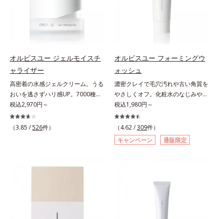
くすみ(*6)などが現れている状態で
れ防止有効成分として、「DF-パン
オルビス内スキンケアシリーズの保
スを防ぐ（ウォッシュを除く）*2
ある「透明感のなさ」が現れること
テノール(*3)」を国内唯一(*4)、高
湿力*3 年齢に応じたお手入れのこ
オルビス内スキンケアシリーズの保
で大人の肌印象に大きな影響を与え
濃度で配合。角層のバリア機能にア
と*4 角層まで*5 うるおいによ
湿力*3 年齢に応じたお手入れのこ
ていることが分かりました。そこで
プローチして肌荒れを防ぎ、肌不調
る*6 乾燥、ハリ・ツヤのなさ
と*4 剥がれずに肌に蓄積した古い
オルビスユー ドットシリーズは美
にゆらがない肌を叶えます。そし
*7 乾燥による*8 保湿成分*9
角層*5 乾燥による*6 洗浄によ
容成分(*7)として「G.D.F.アクティ
て、独自研究に基づいたアプローチ
ロニセラカエルレア果汁、ノバラエ
る物理的効果*7 うるおいによる
オルビスユー ジェルモイスチ
オルビスユー フォーミングウ
ベーター(*8)」を配合。そして、従
成分「MCアクティベーター
キス配合＝うるおいを与えハリと透
*8 乾燥、ハリ・ツヤのなさ*9
ャライザー
ォッシュ
来から配合している美白有効成分
(*5)」。肌のうるおいを引き出し・
明感に満ちた肌へ導く保湿成分
保湿成分*10 ロニセラカエルレア
高密着の水感ジェルクリーム。うる
濃密クレイで毛穴汚れや古い角質を
「トラネキサム酸」を配合しまし
高めて、ハリ感あふれる肌へと導き
*10 メマツヨイグサ抽出液、スイ
果汁、ノバラエキス配合＝うるおい
おいを逃さずハリ感UP。7000種を
やさしくオフ。化粧水のなじみやす
た。さらに、シリーズ共通の美容成
ます。うるおいに満ちたゆらがない
カズラエキス配合＝角層のすみずみ
を与えハリと透明感に満ちた肌へ導
超える成分から厳選し、「うるおい
税込2,970円～
い肌に。7000種を超える成分から
税込1,980円～
分(*7)「GLルートブースター(*9)」
肌をご体感いただくために設計され
まで水分・油分を保ち、ハリ・ツヤ
く保湿成分*11 メマツヨイグサ抽
の質(*1)」に着目した初期エイジン
厳選し、「うるおいの質(*1)」に着
を配合することで、肌のふっくら感
た3ステップで、いつも力強く美し
を与える保湿成分*11 気持ちのこ
出液、スイカズラエキス配合＝角層
グケア(*2)シリーズオルビスユーは
目した初期エイジングケア(*2)シリ
や透明感を叶えます。美白ケアしな
くあり続けるあなたを応援します。
と
のすみずみまで水分・油分を保ち、
（3.85 /
526
件）
（4.62 /
309
件）
肌本来のうるおいやバリア機能にア
ーズオルビスユーは肌本来のうるお
がら多角的なエイジングケアが叶う
*1 肌にうるおいが満ち、維持され
ハリ・ツヤを与える保湿成分*12
キャンペーン
通販限定
プローチする初期エイジングケアシ
いやバリア機能にアプローチする初
シリーズに。3ステップで上向き
ている状態*2 年齢に応じたお手入
気持ちのこと
リーズです。「うるおいの質」に着
期エイジングケアシリーズです。
(*10)のハリと透明感を。効果的な
れのこと*3 デクスパンテノール
目し、肌荒れを予防しながらうるお
「うるおいの質」に着目し、肌荒れ
シナジー設計で、あなたのエイジン
W*4 2022年5月 Mintel社データベ
いに満ちた美しい肌へと導きます。
を予防しながらうるおいに満ちた美
グケアを応援します。*1 メラニン
ース及び先行技術調査による当社調
ポーラ・オルビスグループ独自の肌
しい肌へと導きます。ポーラ・オル
の生成を抑え、シミ・ソバカスを防
べ*5 オトギリソウエキス配合＝肌
荒れ防止有効成分として、「DF-パ
ビスグループ独自の肌荒れ防止有効
ぐ（ウォッシュ除く）*2 オルビス
にうるおいを与え、うるおいに満ち
ンテノール(*3)」を国内唯一(*4)、
成分として、「DF-パンテノール
内スキンケアシリーズの保湿力*3
たハリツヤ肌へ導く保湿成分
高濃度で配合。角層のバリア機能に
(*3)」を国内唯一(*4)、高濃度で配
年齢に応じたお手入れのこと*4 う