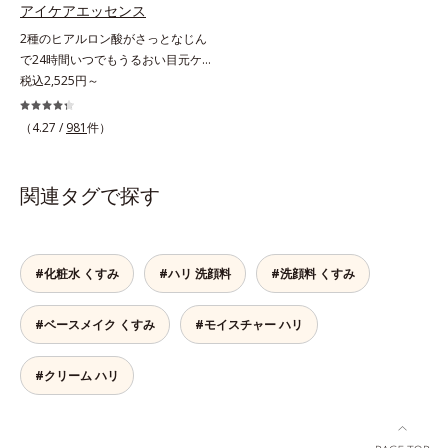
し、ブルーライトを浴びても揺らぎ
予防。朝の“ピーク肌”が長時間続き
アイケアエッセンス
にくい肌へ整えます。また、スター
ます。UVカット効果と肌をトーン
2種のヒアルロン酸がさっとなじん
フルーツ葉エキス(*4)、ヘスベリジ
アップさせる効果(*4)があり、朝の
で24時間いつでもうるおい目元ケ
ン(*5)配合で、ほうれい線やフェイ
メイク前のスキンケアにぴったり。
ア。メイクの上からもプラスオン
税込2,525円～
スラインにアプローチ。さらに月桃
オイルカットでベタつかないので、
OK。「目元がカサつく、ハリがな
葉エキス(*6)配合で肌のハリUPを目
すぐにメイクが始められます。*1
い、疲れて見える・・・」目元を見
（4.27 /
981
件）
指します。マスクシートにもこだわ
乾燥など *2 角層内 *3 ちり・ほこ
てドキッとした事はありませんか？
りました。引き上げるのに最適なオ
り等 *4 メイクアップ効果による
目元は顔の中で一番皮膚が薄く、と
ルビスオリジナル形状のV字アタッ
てもデリケート。乾燥しやすく、エ
関連タグで探す
チメントで、たるみエリアをダイレ
イジングサインが最初に出やすい部
クトにケア(*7)。ストレッチ性の高
分といわれています。アイケアエッ
いシートが肌にピタッと密着し、む
センスは、メイク前にもメイクの上
くみにアプローチ(*7)します。新発
からでも24時間使える美容液です。
#化粧水 くすみ
#ハリ 洗顔料
#洗顔料 くすみ
想(*8)のスキンVウェアで、日々の
2種類のヒアルロン酸が肌の外と内
デジタルダメージから解放。デバイ
から贅沢保湿。肌に素早くなじみ、
スとの新しい付き合い方を、オルビ
#ベースメイク くすみ
#モイスチャー ハリ
ここちよく肌を整えます。無油分だ
スが提案します。*1 肌の乾燥、キ
からこそ実現できたべたつかない使
メの乱れ*2 2019年9月実施 グルー
いごこちで、つけた瞬間から、うる
#クリーム ハリ
プインタビューより抜粋（N＝20代
おいとハリ感のある肌へ。目元はも
後半：3人、30代前半：1人、30代
ちろん、乾燥が気になる小鼻や口元
後半：4人、40代前半：1人）*3 肌
などにもお勧めです。
の乾燥によるくすみ、キメの乱れを