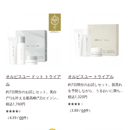
オルビスユー ドット トライア
オルビスユー トライアル
ル
約7日間分のお試しセット。肌荒れ
を予防しながら、うるおいに満ちた
約7日間分のお試しセット。美白
美しい肌へ。7000種を超える成分
税込1,320円
(*1)も叶える最高峰(*2)エイジング
から厳選し、「うるおいの質(*1)」
ケア(*3)。ハリも透明感(*4)も結果
税込1,760円
に着目した初期エイジングケア(*2)
主義。年齢サイン(*5)の因子に着目
（3.89 /
64
件）
シリーズオルビスユーは肌本来のう
した肌科学エイジングケア(*3)シリ
（4.39 /
66
件）
るおいやバリア機能にアプローチす
ーズ。オルビスユー ドットシリー
る初期エイジングケアシリーズで
ズは、年齢による肌悩み一つ一つを