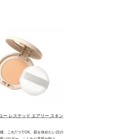
ユー レステッド エアリー スキン
後、これ1つでOK。肌を休めたい日の
肌パウダー。ふんわり美肌が叶う、う