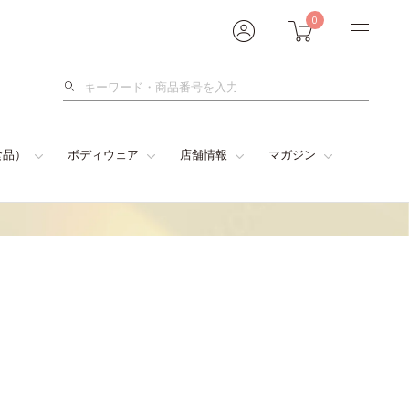
0
検
索
食品）
ボディウェア
店舗情報
マガジン