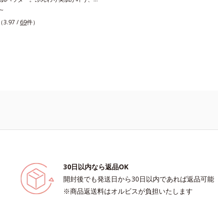
ダーです。3色の光を操るパウダーが
～
感を演出。ソフトフォーカス効果で肌
（3.97 /
69
件）
をぼかし、毛穴やくすみもサラッとカ
わり軽いつけごこちながら美肌質感を
さらに花粉やちり・ホコリ、紫外線な
激から肌をガードします。スキンケア
とつでライトメイク効果。クレンジン
紫外線吸収剤やグリセリン、パラベン
方。肌を休ませたい日、リモートワー
所へちょこっとお出かけする時など、
イクは負担に感じる日におすすめで
30日以内なら返品OK
開封後でも発送日から30日以内であれば返品可能
※商品返送料はオルビスが負担いたします