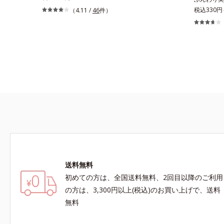
です。朝のメイクから時間が経った肌は、どんよ
るおいパウ
税込330円
（4.11 /
46
件）
りくすんだ肌曇り状態。そんな朝と午後の肌状態
ツヤと透明
の違いに着目しました。乾燥や皮脂分泌でくずれ
のアラや影
て毛穴に落ちたファンデーションのすき間にフィ
バー。ふん
ットし、凹凸や毛穴をフラットに整えます。また
叶えます。
お直しと同時にうるおいを補給。さらに余分な皮
どの外的刺
脂を吸着して、水分と皮脂のバランスをコントロ
後にこれひ
ールし、メイクがくずれにくい肌へ。“立て直
グ不要で、
す”ことにこだわった設計で、メイクがくずれた
もフリー処
肌にすんなりなじみ、ポンポンするだけでキレイ
クの時、近
が復活します。リキッド、クッション、パウダ
しっかりメ
ー、どんなファンデーションの上に重ねても
す。
OK。携帯に便利なコンパクトタイプです。
送料無料
初めての方は、全国送料無料、2回目以降のご利用
の方は、3,300円以上(税込)のお買い上げで、送料
無料