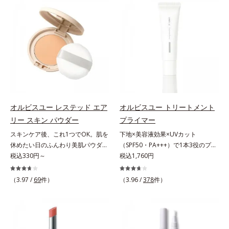
でくずれて毛穴に落ちたファンデー
仕上げる3種のパウダー（高いカバ
ションのすき間にフィットし、凹凸
ー力と艶を実現するパウダー・ムラ
や毛穴をフラットに整えます。また
のないなめらかな肌に整えるパウダ
お直しと同時にうるおいを補給。さ
ー・自然な血色感をプラスする(*1)
らに余分な皮脂を吸着して、水分と
パウダー）を配合。さらに体温でと
皮脂のバランスをコントロールし、
ろける保湿成分で粉体をコーティン
メイクがくずれにくい肌へ。“立て
グ、スフレ状にする製法と美容液成
直す”ことにこだわった設計で、メ
分(*2)により、重ねてもふんわり軽
イクがくずれた肌にすんなりなじ
やかに密着してうるおいが続きま
み、ポンポンするだけでキレイが復
す。粉浮きや厚塗り感の少ない、リ
オルビスユー レステッド エア
オルビスユー トリートメント
活します。リキッド、クッション、
キッド派にもおすすめのパウダーフ
リー スキン パウダー
プライマー
パウダー、どんなファンデーション
ァンデーションです。*1 メイク効
スキンケア後、これ1つでOK。肌を
下地×美容液効果×UVカット
の上に重ねてもOK。携帯に便利な
果による *2 保湿成分
休めたい日のふんわり美肌パウダ
（SPF50・PA+++）で1本3役のプラ
コンパクトタイプです。
ー。ふんわり美肌が叶う、うるおい
税込330円～
イマー。凹凸をつるんとなめらかに
税込1,760円
パウダーです。3色の光を操るパウ
(*1)整え、化粧ノリUPの高機能化粧
ダーがツヤと透明感を演出。ソフト
下地。“塗るたび高まる、素肌の美
（3.97 /
69
件）
（3.96 /
378
件）
フォーカス効果で肌のアラや影をぼ
しさ” 肌本来の美しさを引き出す
かし、毛穴やくすみもサラッとカバ
『オルビスユー』発想で、乾燥によ
ー。ふんわり軽いつけごこちながら
る小ジワをカバーしてハリ肌に整え
美肌質感を叶えます。さらに花粉や
る高機能化粧下地毛穴や小ジワの凹