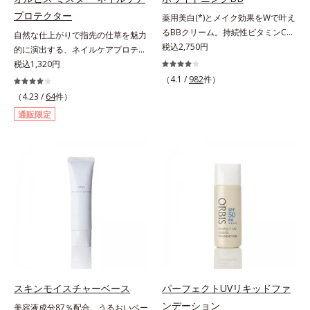
プロテクター
薬用美白(*)とメイク効果をWで叶え
るBBクリーム。持続性ビタミンC誘
自然な仕上がりで指先の仕草を魅力
導体で美白しながらくすみのない軽
税込2,750円
的に演出する、ネイルケアプロテク
やか美肌を長時間キープ。メイクし
ター。ハーフマットな仕上がりで自
税込1,320円
ながら日中美白(*)効果も発揮する、
爪をきれいに整え、日常の何気ない
（4.1 /
982
件）
薬用美白BBクリームです。BBとし
手元・指先の仕草を魅力的に演出す
（4.23 /
64
件）
ては珍しく、持続性ビタミンC誘導
る、ネイルケアプロテクターで
通販限定
体の配合に成功しました。“薬用美
す。“塗ってる感”がなく、自爪をナ
白美容液に色をつける”製法で生ま
チュラルに美しく見せる（01）。使
れたBBだから、塗るだけで日中も
い方は簡単、爪にそのままひと塗り
美白効果を発揮。さらに肌のくすみ
するだけ。スピーディマット処方で
をパッと飛ばし、皮脂テカを防ぎな
すばやく乾き、何かと目に触れがち
がら明るい肌を長時間キープしま
な指先に、さり気なく信頼感を宿し
す。これ1つで、美白美容液・日焼
ます。【色説明】（01）：”塗って
け止め・化粧下地・ファンデ―ショ
る感”を感じさせない、ほんのり血
ン・コンシーラー・パウダーを兼ね
色感を与え清潔感のある好印象な手
る1本6役。時短メイクが叶います。
元へ導くくすみピンク【ご使用方
* メラニンの生成を抑え、シミ・ソ
法】①使用前にビンを軽く振りま
バカスを防ぐ
す。②筆と軸についた液をビンの口
スキンモイスチャーベース
パーフェクトUVリキッドファ
元でしごき、量を調整してから自爪
ンデーション
美容液成分87％配合。うるおいベー