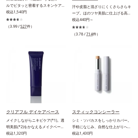
に直接塗ります。2度塗りすると、
ルでピタッと密着するスキンケア発
汗や皮脂と混ざりにくくさらさらキ
より美しい仕上がりになります。
想のメイク下地。化粧ノリ＆もち
税込1,540円
ープ。ほのツヤ美肌に仕上げる高
UP！ファンデーションの仕上がり
SPFファンデ。SPF50・PA++++で紫
税込440円～
を格上げする、スキンケア発想の化
外線を強力カットしながら、さらさ
（3.99 /
527
件）
粧下地です。うるおいベールがファ
ら美肌が10時間(*)続くリキッドフ
（3.78 /
714
件）
ンデーションの粉体をぴたっと“均
ァンデーションです。汗・皮脂がフ
一に密着”させることで、仕上がり
ァンデと混ざらず放出されること
の美しさと化粧もちが格段にUP。
で、時間が経ってもくすみにくく、
さらにヒアルロン酸、ローヤルゼリ
くずれにくく、軽やかにピタッとフ
ーエキスなどの保湿成分を含む美容
ィット。まるでつけたてのような美
液成分を87％配合。大気汚染物質バ
肌をキープします。またドーナツ型
リア成分(*)もプラスして、乾燥やダ
の粉体を採用したことで、より多く
メージから肌を守ります。くすみが
均一に光を拡散することを実現。毛
ちな大人の肌を、血色感のある肌に
穴やシミの目立ちにくい“ほのツヤ
補整する、ピンクベージュカラーで
美肌”に仕上げます。ウォータープ
す。※オルビスのすべてのファンデ
ルーフテスト済で、アウトドアにも
ーションの下地としてご使用いただ
おすすめです。* 10時間化粧持ちデ
クリアフル デイケアベース
スティックコンシーラー
けます。* ホウケイ酸(Ca、Na)、酸
ータ取得済（当社調べ）効果には個
メイクしながらニキビケア(*1)。透
シミ・ソバカスをしっかりカバー。
化銀
人差があります。
明美肌(*2)をかなえるメイクベー
手軽になじみ、自然な仕上がりへ。
ス。ニキビがあると、メイクはニキ
税込1,320円
スルスルとのびて、肌に溶け込むよ
税込1,430円