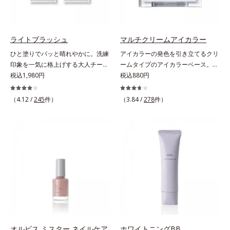
いるから、カサつき・くすみ(*)など
バー力が高く、幅広く活躍します。
主成分を選択的に吸収し、うるおい
の乾燥悩みも解決＆うるおい長持
くすみに働きかける成分に2種のヒ
はしっかり残すことでカバー力を保
ち。通常色は、どんな肌色にも似合
アルロン酸を配合した肌にやさしい
ちます。*1 メイク効果による*2 角
うカラーで、唇を美しく魅せながら
処方で、うるおうハリ肌へと整えま
ライトブラッシュ
マルチクリームアイカラー
層の範囲内*3 スキンプロテクト※
ケアします。マスクに色移りしにく
す。* 乾燥による
複合成分配合＝肌を保護し、乾燥を
ひと塗りでパッと晴れやかに。洗練
アイカラーの発色を引き立てるクリ
いので、気兼ねなく使えます。口紅
防ぐ複合成分 ※ ビルベリー葉エ
印象を一気に格上げする大人チーク
ームタイプのアイカラーベース。ア
の下地としてもおすすめです。
キス、タベブイアインペチギノサ樹
の決定版 。くすみを払って美肌に
税込1,980円
イカラーの発色とツヤめきを最大限
税込880円
皮エキス*4 グリセリルグルコシド
見せ、透け感のある自然な色づきで
に引き立てる、クリームタイプのア
（保湿成分）、（ジメチコン／ビニ
イキイキした表情が際立つチークで
イカラーベースです。アイカラーの
（4.12 /
245
件）
（3.84 /
278
件）
ルジメチコン）クロスポリマー、ジ
す。光を調整してやわらかに輝き、
ベースに仕込めば、目元のくすみを
メチコン（カバー成分）*5 アクリ
じわりと血色風の色づきに仕上がる
払ってナチュラルにトーンアップ。
レーツコポリマー
ヒミツは、特殊加工パール。表面を
アイカラーの発色を高め、化粧のり
コーティングして光の正反射を抑
をUPさせます。さらに肌にしっか
え、ギラつきのない内からにじむよ
り密着して、アイカラーのもちも高
うな穏やかな発色を実現しました。
めます。単品使いももちろんOK！
チークでありながらうるおいをもた
繊細なパールが角度によって瞬き、
らし、肌とのフィット感がUP。ひ
目元を立体的に見せてくれます。
と塗りでパッと晴れやかな表情に格
上げするカラーが長持ちします。
オルビス ミスター ネイルケア
ホワイトニングBB