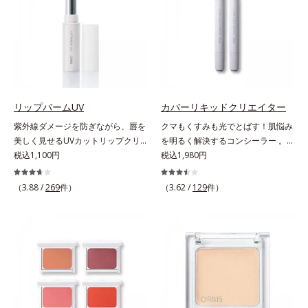
ちり・ホコリ、紫外線などの外的刺
凸をつるんとなめらかに(*1)。スキ
激から肌をガードします。スキンケ
ンケア発想の化粧下地です。保湿成
ア後にこれひとつでライトメイク効
分が肌全層(*2)に働きかけて、肌の
果。クレンジング不要で、紫外線吸
うるおいをグンとアップ＆リッチな
収剤やグリセリン、パラベンもフリ
クリームのようにぴたっと密着。乾
ー処方。肌を休ませたい日、リモー
燥による小ジワを目立たなく(*1)
トワークの時、近所へちょこっとお
し、つるんとしたハリ肌に仕上げま
出かけする時など、しっかりメイク
す。むやみに隠すのではなくふわり
リップバームUV
カバーリキッドクリエイター
は負担に感じる日におすすめです。
と光を拡散させ、メイク×スキンケ
紫外線ダメージを防ぎながら、唇を
クマもくすみも光でとばす！肌悩み
アのW効果で軽やかな美肌を印象づ
美しく見せるUVカットリップクリ
を明るく解決するコンシーラー 。
けます。紫外線吸収剤フリーなのに
ーム。UV対策を忘れがちな唇に。
税込1,100円
クマやくすみ(*)、年齢肌の抱えるお
税込1,980円
高SPF値、さらにスキンプロテクト
紫外線をカットしながら、顔色をパ
悩みを、光で飛ばしてカバーするコ
複合成分(*3)が、ブルーライト、紫
ッと明るく見せるUVカットリップ
ンシーラーです。黄ぐすみをカバー
（3.88 /
269
件）
（3.62 /
129
件）
外線、大気中の微粒子汚れなどの外
です。他の部位より角層が薄くバリ
する赤色の粉体を配合した「光コン
的ダメージから肌表面をガードしま
ア機能が低い唇は、紫外線の影響で
トロールパウダー」配合。光を拡散
す。【カバー効果】保湿性凹凸カバ
乾燥を引き起こしがち。そこで
してアラを見せず、自然に肌悩みを
ー複合成分(*4)肌悩みが気になる時
SPF25・PA++のUVカット効果のあ
カバーします。筆タイプのやわらか
でも、ただ隠すだけでなく、乾きや
るリップクリームで、顔だけでなく
なテクスチャーのリキッドコンシー
すい肌にうるおいを届けながら、光
唇もしっかりUV対策しましょう。2
ラーでのびがよく、凹凸のある目元
拡散効果で乾燥小ジワや毛穴もカバ
種類の保湿成分（加水分解コラーゲ
や口元、シミやくすみの気になる頬
ーします。【ラスティング効果】皮
ン、ゲットウ葉エキス）を配合して
にもピタッと密着。薄づきなのにカ
脂選択テカリ防止成分(*5)テカリの