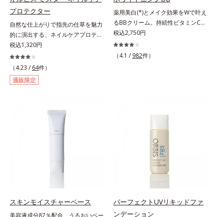
プロテクター
薬用美白(*)とメイク効果をWで叶え
るBBクリーム。持続性ビタミンC誘
自然な仕上がりで指先の仕草を魅力
導体で美白しながらくすみのない軽
税込2,750円
的に演出する、ネイルケアプロテク
やか美肌を長時間キープ。メイクし
ター。ハーフマットな仕上がりで自
税込1,320円
ながら日中美白(*)効果も発揮する、
爪をきれいに整え、日常の何気ない
（4.1 /
982
件）
薬用美白BBクリームです。BBとし
手元・指先の仕草を魅力的に演出す
（4.23 /
64
件）
ては珍しく、持続性ビタミンC誘導
る、ネイルケアプロテクターで
通販限定
体の配合に成功しました。“薬用美
す。“塗ってる感”がなく、自爪をナ
白美容液に色をつける”製法で生ま
チュラルに美しく見せる（01）。使
れたBBだから、塗るだけで日中も
い方は簡単、爪にそのままひと塗り
美白効果を発揮。さらに肌のくすみ
するだけ。スピーディマット処方で
をパッと飛ばし、皮脂テカを防ぎな
すばやく乾き、何かと目に触れがち
がら明るい肌を長時間キープしま
な指先に、さり気なく信頼感を宿し
す。これ1つで、美白美容液・日焼
ます。【色説明】（01）：”塗って
け止め・化粧下地・ファンデ―ショ
る感”を感じさせない、ほんのり血
ン・コンシーラー・パウダーを兼ね
色感を与え清潔感のある好印象な手
る1本6役。時短メイクが叶います。
元へ導くくすみピンク【ご使用方
* メラニンの生成を抑え、シミ・ソ
法】①使用前にビンを軽く振りま
バカスを防ぐ
す。②筆と軸についた液をビンの口
スキンモイスチャーベース
パーフェクトUVリキッドファ
元でしごき、量を調整してから自爪
ンデーション
美容液成分87％配合。うるおいベー