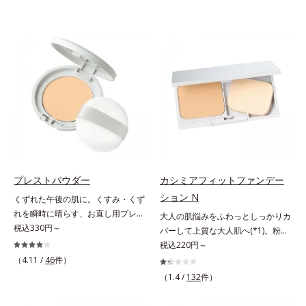
プレストパウダー
カシミアフィットファンデー
ション N
くずれた午後の肌に。くすみ・くず
れを瞬時に晴らす、お直し用プレス
大人の肌悩みをふわっとしっかりカ
トパウダー。くすみ・くずれを瞬時
税込330円～
バーして上質な大人肌へ(*1)。粉感
に晴らす、お直し用のプレストパウ
レスファンデーション。大人の肌悩
税込220円～
ダーです。朝のメイクから時間が経
みをふわっとしっかりカバーして、
（4.11 /
46
件）
った肌は、どんよりくすんだ肌曇り
上質な肌(*1)を演出するパウダーフ
（1.4 /
132
件）
状態。そんな朝と午後の肌状態の違
ァンデーションです。毛穴もシミも
いに着目しました。乾燥や皮脂分泌
くすみも“光”で飛ばし、なめらかに