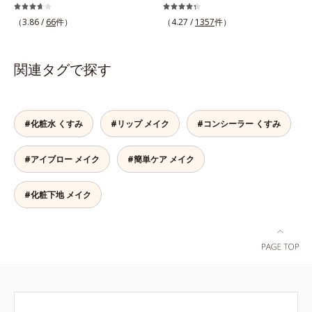
ビに良くないのではないかと心配に
うになじみ、ピタッと密着。しっか
なりがち。しかし何も塗らないと、
りとカバーしつつ、透明感を高める
（3.86 /
66
件）
（4.27 /
1357
件）
刺激に弱いニキビ肌を紫外線にさら
リフレクトパウダーの働きと、日本
してしまうことに……。クリアフル
人の肌色に合わせた巧みな色設計
デイケアベースは、ニキビケア(*1)
で、ごく自然な仕上がりになりま
関連タグで探す
できる新発想のメイク下地。スキン
す。たった10秒で隠したいシミをサ
ケアシリーズと同様のニキビケア成
ッとカバー。シミのない美肌に導き
分を配合した肌にやさしい処方なの
ます。
で、“ニキビをケアしたい”と“肌をキ
#化粧水 くすみ
#リップ メイク
#コンシーラー くすみ
レイに見せたい”が同時に叶えられ
ます。ピンク味のあるベージュ色
#アイブロー メイク
#簡単ケア メイク
で、塗るとくすみがさっと払われ、
肌が自然とトーンアップ。しっとり
とした美しい仕上がりが続きます。
#化粧下地 メイク
SPF28・PA+++で、ニキビ肌を紫外
線ダメージからもしっかりガードし
ます。※敏感肌対象パッチテスト済
（すべての人に皮膚刺激がおきない
というわけではありません）*1 ニ
キビ・肌荒れを防ぐ*2 うるおいに
よる透明感のある肌