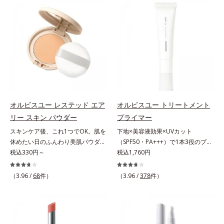
でくずれて毛穴に落ちたファンデー
仕上げる3種のパウダー（高いカバ
ションのすき間にフィットし、凹凸
ー力と艶を実現するパウダー・ムラ
や毛穴をフラットに整えます。また
のないなめらかな肌に整えるパウダ
お直しと同時にうるおいを補給。さ
ー・自然な血色感をプラスする(*1)
らに余分な皮脂を吸着して、水分と
パウダー）を配合。さらに体温でと
皮脂のバランスをコントロールし、
ろける保湿成分で粉体をコーティン
メイクがくずれにくい肌へ。“立て
グ、スフレ状にする製法と美容液成
直す”ことにこだわった設計で、メ
分(*2)により、重ねてもふんわり軽
イクがくずれた肌にすんなりなじ
やかに密着してうるおいが続きま
み、ポンポンするだけでキレイが復
す。粉浮きや厚塗り感の少ない、リ
オルビスユー レステッド エア
オルビスユー トリートメント
活します。リキッド、クッション、
キッド派にもおすすめのパウダーフ
リー スキン パウダー
プライマー
パウダー、どんなファンデーション
ァンデーションです。*1 メイク効
スキンケア後、これ1つでOK。肌を
下地×美容液効果×UVカット
の上に重ねてもOK。携帯に便利な
果による *2 保湿成分
休めたい日のふんわり美肌パウダ
（SPF50・PA+++）で1本3役のプラ
コンパクトタイプです。
ー。ふんわり美肌が叶う、うるおい
税込330円～
イマー。凹凸をつるんとなめらかに
税込1,760円
パウダーです。3色の光を操るパウ
(*1)整え、化粧ノリUPの高機能化粧
ダーがツヤと透明感を演出。ソフト
下地。“塗るたび高まる、素肌の美
（3.96 /
68
件）
（3.96 /
378
件）
フォーカス効果で肌のアラや影をぼ
しさ” 肌本来の美しさを引き出す
かし、毛穴やくすみもサラッとカバ
『オルビスユー』発想で、乾燥によ
ー。ふんわり軽いつけごこちながら
る小ジワをカバーしてハリ肌に整え
美肌質感を叶えます。さらに花粉や
る高機能化粧下地毛穴や小ジワの凹