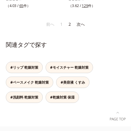
阻害する原因(*9)にアプローチしま
ター(*6)が光をコントロールして目
おいによる*6 メラノサイトまで*7
53回大会で2010年10月に初めて発
現代人のライフスタイルでは、1日
ンシーラーです。黄ぐすみをカバー
（4.03 /
65
件）
（3.62 /
129
件）
す。さらに肌表面のなめらかさやみ
元のくすみを払い、透明感のある目
L-アスコルビン酸 2-グルコシド*8
表したこと*4 うるおいにより透明
（平日）になんと平均約11.2時間
する赤色の粉体を配合した「光コン
ずみずしさをサポートするために、
元へ整えます。メイクの上からでも
L-アスコルビン酸 2-グルコシド、パ
感のある肌*5 うるおいによる*6 メ
(*2)も使用しているというデータ
トロールパウダー」配合。光を拡散
肌荒れ防止有効成分と速効性と持続
ＯＫだから、メイク直しのついでに
ウダルコ樹皮エキス、油溶性甘草エ
ラノサイトまで*7 シミ・ソバカス
も。PCやスマートフォンの液晶画
してアラを見せず、自然に肌悩みを
前へ
1
2
次へ
性、2種の保湿成分も配合し、透明
スティックをササッとすべらせるだ
キス(2)*9 乾燥など
が肌表面にあらわれること*8 L-ア
面が発する“ブルーライト”を浴び続
カバーします。筆タイプのやわらか
感を包括的にサポート。全方位ケア
けで、ほんのり血色感をONしてハ
スコルビン酸 2-グルコシド*9 L-ア
けると、乾燥やキメの乱れが引き起
なテクスチャーのリキッドコンシー
のアプローチによって、肌本来の輝
イライト効果も。お疲れ目元がスッ
スコルビン酸 2-グルコシド、パウダ
こされ、肌のバリア機能が低下して
ラーでのびがよく、凹凸のある目元
関連タグで探す
きを生かして澄み渡る、輝き透明肌
キリします。スキンケアにもメイク
ルコ樹皮エキス、油溶性甘草エキス
しまいます。また、肌のハリ感が失
や口元、シミやくすみの気になる頬
を叶えます。L＝さっぱりタイプ
直しにも使える、デジタルデバイス
(2)*10 乾燥など
われてしまう原因にもなります。そ
にもピタッと密着。薄づきなのにカ
（脂性肌～普通肌）M＝しっとりタ
が手放せない私たちにぴったりのア
こでオルビスはデジタルダメージの
バー力が高く、幅広く活躍します。
イプ（普通肌～乾性肌）*1 メラニ
イテムです。*1 肌の乾燥、キメの
根本原因に着目。「デバイスダメー
くすみに働きかける成分に2種のヒ
#リップ 乾燥対策
#モイスチャー 乾燥対策
ンの生成を抑え、シミ・ソバカスを
乱れ*2 メイク効果による*3 乾燥に
ジ(*1)クリアエキス(*3)」を配合
アルロン酸を配合した肌にやさしい
防ぐ*2 日本化粧品業界で初めてメ
よる*4 マッサージ効果による*5 乾
し、ブルーライトを浴びても揺らぎ
処方で、うるおうハリ肌へと整えま
ラニンの第三のルートに着目し、日
燥によるくすみをケアする植物性保
#ベースメイク 乾燥対策
#美容液 くすみ
にくい肌へ整えます。また、スター
す。* 乾燥による
本放射線影響学会第53回大会で
湿成分*6 ブライトニングフィルタ
フルーツ葉エキス(*4)、ヘスベリジ
2010年10月に初めて発表したこと
ー（酸化チタン、シリカ、マイカ、
ン(*5)配合で、ほうれい線やフェイ
#洗顔料 乾燥対策
#乾燥対策 保湿
*3 うるおいにより透明感のある肌
酸化鉄、トリメトキシシリルジメチ
スラインにアプローチ。さらに月桃
*4 うるおいによる*5 メラノサイト
コン）= 仕上がり向上粉体
葉エキス(*6)配合で肌のハリUPを目
まで*6 シミ・ソバカスが肌表面に
指します。マスクシートにもこだわ
あらわれること*7 L-アスコルビン
りました。引き上げるのに最適なオ
酸 2-グルコシド*8 L-アスコルビン
ルビスオリジナル形状のV字アタッ
酸 2-グルコシド、パウダルコ樹皮エ