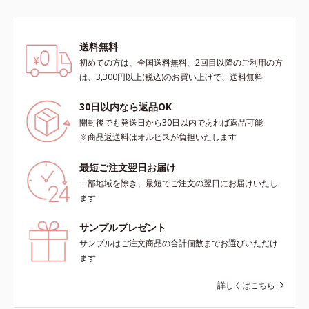
チメントで、たるみエリアをダイレ
キス、油溶性甘草エキス(2)*9 乾燥
クトにケア(*7)。ストレッチ性の高
など※ウォッシュには高圧処理ビタ
いシートが肌にピタッと密着し、む
ミンCとブライトVCコンプレックス
送料無料
くみにアプローチ(*7)します。新発
は配合されていません。
初めての方は、全国送料無料、2回目以降のご利用の方
想(*8)のスキンVウェアで、日々の
は、3,300円以上(税込)のお買い上げで、送料無料
デジタルダメージから解放。デバイ
スとの新しい付き合い方を、オルビ
30日以内なら返品OK
スが提案します。*1 肌の乾燥、キ
メの乱れ*2 2019年9月実施 グルー
開封後でも発送日から30日以内であれば返品可能
プインタビューより抜粋（N＝20代
※商品返送料はオルビスが負担いたします
後半：3人、30代前半：1人、30代
後半：4人、40代前半：1人）*3 肌
最短ご注文翌日お届け
の乾燥によるくすみ、キメの乱れを
一部地域を除き、最短でご注文の翌日にお届けいたし
ケアする植物性保湿成分＝ビルベリ
ます
ー葉エキス*4 植物性保湿成分＝ゴ
レンシ葉エキス*5 乾燥による肌の
サンプルプレゼント
くすみをケアする保湿成分＝グルコ
サンプルはご注文商品の合計個数までお選びいただけ
シルヘスペリジン*6 肌にうるおい
ます
とハリを与える植物性保湿成分＝ゲ
ットウ葉エキス*7 物理的効果によ
詳しくはこちら
る*8 オルビス内