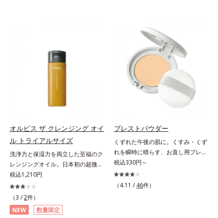
オルビス ザ クレンジング オイ
プレストパウダー
ル トライアルサイズ
くずれた午後の肌に。くすみ・くず
れを瞬時に晴らす、お直し用プレス
洗浄力と保湿力を両立した至福のク
トパウダー。くすみ・くずれを瞬時
税込330円～
レンジングオイル。日本初の超微粒
に晴らす、お直し用のプレストパウ
子技術(*1)が毛穴奥の微細な汚れに
税込1,210円
ダーです。朝のメイクから時間が経
アプローチ。圧倒的な洗浄力と毛穴
（4.11 /
46
件）
った肌は、どんよりくすんだ肌曇り
悩みに着目したクレンジングオイル
（3 /
2
件）
状態。そんな朝と午後の肌状態の違
のトライアルサイズです。日本初・
NEW
数量限定
いに着目しました。乾燥や皮脂分泌
超微粒子技術(*1)で、さっと塗り広