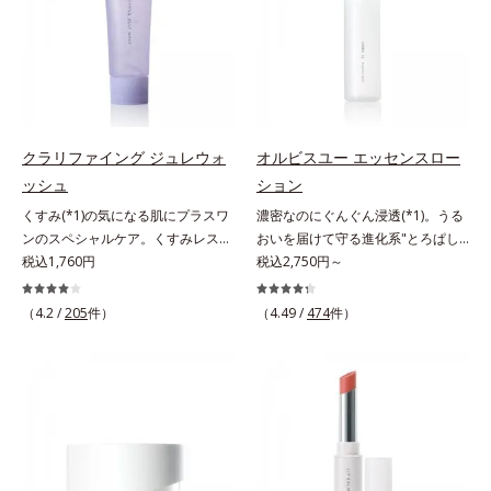
ない状態である「ハリのなさ」や、
分が肌全層(*2)に働きかけて、肌の
スを防ぐ（ウォッシュを除く）*2
ラニンの生成を抑え、シミ・ソバカ
くすみ(*6)などが現れている状態で
うるおいをグンとアップ＆リッチな
オルビス内スキンケアシリーズの保
スを防ぐ（ウォッシュを除く）*2
ある「透明感のなさ」が現れること
クリームのようにぴたっと密着。乾
湿力*3 年齢に応じたお手入れのこ
オルビス内スキンケアシリーズの保
で大人の肌印象に大きな影響を与え
燥による小ジワを目立たなく(*1)
と*4 角層まで*5 うるおいによ
湿力*3 年齢に応じたお手入れのこ
ていることが分かりました。そこで
し、つるんとしたハリ肌に仕上げま
る*6 乾燥、ハリ・ツヤのなさ
と*4 剥がれずに肌に蓄積した古い
オルビスユー ドットシリーズは美
す。むやみに隠すのではなくふわり
*7 乾燥による*8 保湿成分*9
角層*5 乾燥による*6 洗浄によ
容成分(*7)として「G.D.F.アクティ
と光を拡散させ、メイク×スキンケ
ロニセラカエルレア果汁、ノバラエ
る物理的効果*7 うるおいによる
クラリファイング ジュレウォ
オルビスユー エッセンスロー
ベーター(*8)」を配合。そして、従
アのW効果で軽やかな美肌を印象づ
キス配合＝うるおいを与えハリと透
*8 乾燥、ハリ・ツヤのなさ*9
ッシュ
ション
来から配合している美白有効成分
けます。紫外線吸収剤フリーなのに
明感に満ちた肌へ導く保湿成分
保湿成分*10 ロニセラカエルレア
くすみ(*1)の気になる肌にプラスワ
濃密なのにぐんぐん浸透(*1)。うる
「トラネキサム酸」を配合しまし
高SPF値、さらにスキンプロテクト
*10 メマツヨイグサ抽出液、スイ
果汁、ノバラエキス配合＝うるおい
ンのスペシャルケア。くすみレスの
おいを届けて守る進化系"とろぱし
た。さらに、シリーズ共通の美容成
複合成分(*3)が、ブルーライト、紫
カズラエキス配合＝角層のすみずみ
を与えハリと透明感に満ちた肌へ導
輝くような素肌へ。肌表面の余分な
税込1,760円
ゃ"ローション。7000種を超える成
税込2,750円～
分(*7)「GLルートブースター(*9)」
外線、大気中の微粒子汚れなどの外
まで水分・油分を保ち、ハリ・ツヤ
く保湿成分*11 メマツヨイグサ抽
角層を落として、くすみ(*1)レスな
分から厳選し、「うるおいの質
を配合することで、肌のふっくら感
的ダメージから肌表面をガードしま
を与える保湿成分*11 気持ちのこ
出液、スイカズラエキス配合＝角層
輝くような素肌へ整える(*2)スペシ
(*1)」に着目した初期エイジングケ
や透明感を叶えます。美白ケアしな
す。【カバー効果】保湿性凹凸カバ
と
のすみずみまで水分・油分を保ち、
（4.2 /
205
件）
（4.49 /
474
件）
ャル洗顔料です。いつもの洗顔料の
ア(*2)シリーズオルビスユーは肌本
がら多角的なエイジングケアが叶う
ー複合成分(*4)肌悩みが気になる時
ハリ・ツヤを与える保湿成分*12
代わりに、10秒ほどくるくるとなじ
来のうるおいやバリア機能にアプロ
シリーズに。3ステップで上向き
でも、ただ隠すだけでなく、乾きや
気持ちのこと
ませてから洗い流すだけ。ぷるんと
ーチする初期エイジングケアシリー
(*10)のハリと透明感を。効果的な
すい肌にうるおいを届けながら、光
したジェルが肌表面の角層をやわら
ズです。「うるおいの質」に着目
シナジー設計で、あなたのエイジン
拡散効果で乾燥小ジワや毛穴もカバ
かくして絡めとり、スクラブがやさ
し、肌荒れを予防しながらうるおい
グケアを応援します。*1 メラニン
ーします。【ラスティング効果】皮
しく取り去ります。さらに注目した
に満ちた美しい肌へと導きます。ポ
の生成を抑え、シミ・ソバカスを防
脂選択テカリ防止成分(*5)テカリの
いのはクリアな肌に整えるクリアコ
ーラ・オルビスグループ独自の肌荒
ぐ（ウォッシュ除く）*2 オルビス
主成分を選択的に吸収し、うるおい