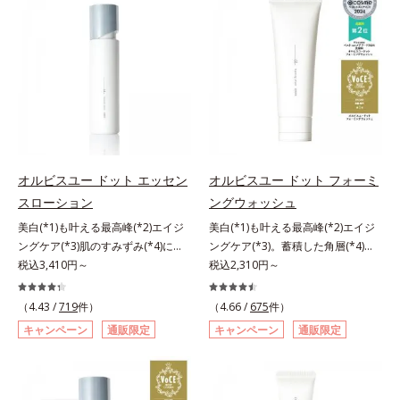
援します。*1 メラニンの生成を抑
成独自の（Ｃ１２－２０）アルキル
とり、メイクとしっかりなじませて
与え、湧き上がるようなハリ感を呼
処するのではなく、肌で起きている
え、シミ・ソバカスを防ぐ（ウォッ
グルコシド（保湿）で形成するミセ
ください。3.メイクとなじんだら、
び覚まします。ハリ膜がのび広が
ことの根本原因に着目。加齢ととも
シュ除く）*2 オルビス内スキンケ
ルから、汚れをはね返す水の膜をつ
水またはぬるま湯でよく洗い流しま
り、肌表面にピン！としたハリ感を
に現れる年齢サインについて研究を
アシリーズの保湿力*3 年齢に応じ
くる技術が日本初（2024年12月時
す。4.その後、洗顔料で洗顔してく
与え、さらに疑似セラミド(*3)が角
進めたところ、弾力感のない状態で
たお手入れのこと*4 うるおいによ
点、J－GLOBALによる自社調べ）
ださい。
層の隙間に浸透(*4)。夜のスキンケ
ある「ハリのなさ」や、くすみ(*6)
る*5 乾燥、ハリ・ツヤのなさ
*2 オルビス内でかつてないオイル
アの最後にプラスすることで乾燥に
などが現れている状態である「透明
*6 乾燥による*7 保湿成分*8
クレンジングのこと*3 ポーラ化成
よる小ジワを目立たなくし、ハリ感
感のなさ」が、大人の肌印象に大き
ロニセラカエルレア果汁、ノバラエ
独自の（Ｃ１２－２０）アルキルグ
みなぎる目元を目指します。*1 レ
な影響を与えていることがわかりま
キス配合＝うるおいを与えハリと透
ルコシド（保湿）で形成するミセル
チノール配合＝保湿成分*2 パルミ
した。そこでオルビスユー ドット
明感に満ちた肌へ導く保湿成分*9
*4 炭酸ジカプリリル*5 乾燥や汚れ
トイルトリペプチド－5配合＝保湿
シリーズは美容成分(*7)として
オルビスユー ドット エッセン
オルビスユー ドット フォーミ
メマツヨイグサ抽出液、スイカズラ
による*6 キメの乱れによる＜使用
成分*3 ラウロイルグルタミン酸ジ
「G.D.F.アクティベーター(*8)」を
スローション
ングウォッシュ
エキス配合＝角層のすみずみまで水
量目安＞適量＜使用ステップ＞オル
（フィトステリル/オクチルドデシ
配合。そして、従来から配合してい
分・油分を保ち、ハリ・ツヤを与え
ビス ザ クレンジング オイル ⇒
美白(*1)も叶える最高峰(*2)エイジ
美白(*1)も叶える最高峰(*2)エイジ
ル）配合＝保湿成分*4 角層まで
る美白(*1)有効成分「トラネキサム
る保湿成分*10 気持ちのことアレ
洗顔料 ⇒ 化粧水 ⇒ 保湿液
ングケア(*3)肌のすみずみ(*4)にし
ングケア(*3)。蓄積した角層(*4)を
酸」を配合しました。さらに、シリ
ルギーテスト済＝全ての方にアレル
※W洗顔が必要です＜使用方法＞1.
みわたるうるおい充満ローション。
税込3,410円～
絡めとりくすみ(*5)を晴らす高密着
税込2,310円～
ーズ共通の美容成分「GLルートブ
ギーが起こらないということではあ
適量（2プッシュ程度）をとり、手
ハリも透明感(*5)も結果主義。年齢
マイルドピーリング(*6)洗顔料。ハ
ースター(*9)」を配合することで、
りません。
のひら全体にさっと広げます。2.肌
サイン(*6)の因子に着目した肌科学
リも透明感(*7)も結果主義。年齢サ
肌のふっくら感や透明感を叶えま
（4.43 /
719
件）
（4.66 /
675
件）
の上で軽くらせんを描くように、メ
エイジングケア(*3)シリーズ。オル
イン(*8)の因子に着目した肌科学エ
す。美白ケアしながら多角的なエイ
キャンペーン
通販限定
キャンペーン
通販限定
イクとよくなじませます。※落ちに
ビスユー ドットシリーズは、年齢
イジングケア(*3)シリーズ。オルビ
ジングケアが叶うシリーズに。3ス
くいメイクを落とす際は、乾いた手
による肌悩み一つ一つを対処するの
スユー ドットシリーズは、年齢に
テップで上向き(*10)のハリと透明
にとり、メイクとしっかりなじませ
ではなく、肌で起きていることの根
よる肌悩み一つ一つを対処するので
感を。効果的なシナジー設計で、あ
てください。3.メイクとなじんだ
本原因に着目。加齢とともに現れる
はなく、肌で起きていることの根本
なたのエイジングケアを応援しま