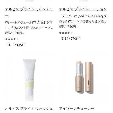
うカラーで、唇を美しく魅せながら
調にゆらがない肌を叶えます。そし
ケアします。マスクに色移りしにく
て、独自研究に基づいたアプローチ
オルビス ブライト モイスチャ
オルビス ブライト ローション
いので、気兼ねなく使えます。口紅
成分「MCアクティベーター
ー
「メラニンにじみ(*1)」の原因をブ
の下地としてもおすすめです。
(*5)」。肌のうるおいを引き出し・
ロック(*2)！キメの整った透明感
Wシールドヴェール(*1)がお肌を守
高めて、ハリ感あふれる肌へと導き
(*3)のある肌印象へ導く美白(*2)化
税込1,760円～
り、うるおいを閉じ込めてキープす
ます。うるおいに満ちたゆらがない
粧水。業界初(*4)知見「メラニンの
る美白(*2)保湿液。業界初(*3)知見
税込1,980円～
肌をご体感いただくために設計され
第三のルート」である「横のひろが
「メラニンの第三のルート」である
（3.84 /
270
件）
た3ステップで、いつも力強く美し
り」に着目して、全方位から透明肌
「横のひろがり」に着目して、全方
くあり続けるあなたを応援します。
（4.04 /
139
件）
を目指すブライトニングケア(*5)シ
位から透明肌(*4)を目指すブライト
*1 肌にうるおいが満ち、維持され
リーズです。受けてしまった紫外線
ニングケア(*5)シリーズです。受け
ている状態*2 年齢に応じたお手入
ダメージをきっかけに、肌深く(*6)
てしまった紫外線ダメージをきっか
れのこと*3 デクスパンテノール
では「メラニンにじみ(*1)」が発
けに、肌深く(*6)では「メラニンに
W*4 2022年5月 Mintel社データベ
現。シミやそばかすという「点」だ
じみ(*7)」が発現。シミやそばかす
ース及び先行技術調査による当社調
けでなく、透明感のなさなどの
という「点」だけでなく、透明感の
べ*5 オトギリソウエキス配合＝肌
「面」での透明感を阻害する原因を
なさなどの「面」での透明感を阻害
にうるおいを与え、うるおいに満ち
引き起こしていることがわかりまし
する原因を引き起こしていることが
たハリツヤ肌へ導く保湿成分
た。そこでオルビス ブライト シリ
わかりました。そこでオルビス ブ
ーズは「メラニンにじみ」に着目し
ライト シリーズは「メラニンにじ
て「高圧処理ビタミンC(*7)」を採
み」に着目して「高圧処理ビタミン
用。肌奥(*6)まで浸透し、シミやソ
C(*8)」を採用。肌奥(*6)まで浸透
オルビス ブライト ウォッシュ
アイゾーンチューナー
バカスの原因となるメラニンの生成
し、シミやソバカスの原因となるメ