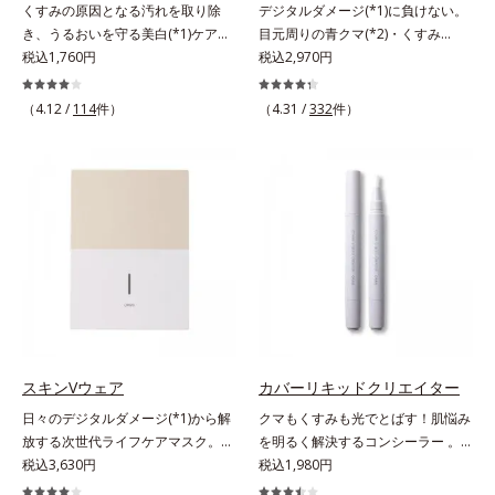
くすみの原因となる汚れを取り除
デジタルダメージ(*1)に負けない。
を食い止めます。またオルビス独自
ラニンの生成を食い止めます。また
き、うるおいを守る美白(*1)ケアシ
目元周りの青クマ(*2)・くすみ
成分の「ブライトVCコンプレック
オルビス独自成分の「ブライトVC
リーズの洗顔料。業界初(*2)知見
税込1,760円
(*3)・乾燥をケアする目元用スティ
税込2,970円
ス(*8)」が、透明感を阻害する原因
コンプレックス(*9)」が、透明感を
「メラニンの第三のルート」である
ック状美容液。目元周りにあらわれ
(*9)にアプローチします。さらに肌
阻害する原因(*10)にアプローチし
「横のひろがり」に着目して、全方
る青クマ(*2)・くすみ(*3)・乾燥
（4.12 /
114
件）
表面のなめらかさやみずみずしさを
（4.31 /
332
件）
ます。さらに肌表面のなめらかさや
位から透明肌(*3)を目指すブライト
に。メイクの上からでも使える目元
サポートするために、肌荒れ防止有
みずみずしさをサポートするため
ニングケア(*4)シリーズです。受け
用スティック状美容液です。今や手
効成分と速効性と持続性、2種の保
に、肌荒れ防止有効成分と速効性と
てしまった紫外線ダメージをきっか
放せない存在となったPCやスマー
湿成分も配合し、透明感を包括的に
持続性、2種の保湿成分も配合し、
けに、肌深く(*5)では「メラニンに
トフォンなどのデジタルデバイス。
サポート。全方位ケアのアプローチ
透明感を包括的にサポート。全方位
じみ(*6)」が発現。シミやそばかす
その液晶画面が発するブルーライト
によって、肌本来の輝きを生かして
ケアのアプローチによって、肌本来
という「点」だけでなく、透明感の
を浴び続けると、目元周りには青ク
澄み渡る、輝き透明肌を叶えます。
の輝きを生かして澄み渡る、輝き透
なさなどの「面」での透明感を阻害
マ・くすみ・乾燥が……。そこでデ
L＝さっぱりタイプ（脂性肌～普通
明肌を叶えます。L＝さっぱりタイ
する原因を引き起こしていることが
ジタルダメージの根本原因に着目
肌）M＝しっとりタイプ（普通肌～
プ（脂性肌～普通肌）M＝しっとり
わかりました。そこでオルビス ブ
し、目元スッキリ(*4)・くすみケ
乾性肌）*1 シミ・ソバカスが肌表
タイプ（普通肌～乾性肌）*1 γ－グ
ライト シリーズは「メラニンにじ
ア・ハイライト効果と、1本で3つの
面にあらわれること*2 メラニンの
ルタミン酸ポリペプチド、２－メタ
み」に着目して「高圧処理ビタミン
機能を兼ね備えた目元用美容液を開
生成を抑え、シミ・ソバカスを防ぐ
クリロイルオキシエチルホスホリル
C(*7)」を採用。肌奥(*5)まで浸透
発しました。保湿成分×マッサージ
スキンVウェア
カバーリキッドクリエイター
*3 うるおいにより透明感のある肌
コリン・メタクリル酸ブチル共重合
し、シミやソバカスの原因となるメ
効果で目元の巡りをスムーズにし、
*4 日本化粧品業界で初めてメラニ
体液*2 メラニンの生成を抑え、シ
日々のデジタルダメージ(*1)から解
クマもくすみも光でとばす！肌悩み
ラニンの生成を食い止めます。また
乾燥をケアして目元スッキリ。さら
ンの第三のルートに着目し、日本放
ミ・ソバカスを防ぐ*3 日本化粧品
放する次世代ライフケアマスク。手
を明るく解決するコンシーラー 。
オルビス独自成分の「ブライトVC
にワイルドタイムエキス(*5)が肌の
射線影響学会第53回大会で2010年
業界で初めてメラニンの第三のルー
放せない存在となったPCやスマー
税込3,630円
クマやくすみ(*)、年齢肌の抱えるお
税込1,980円
コンプレックス(*8)」が、透明感を
キメを整え、ブライトニングフィル
10月に初めて発表したこと*5 うる
トに着目し、日本放射線影響学会第
トフォンなどのデジタルデバイス。
悩みを、光で飛ばしてカバーするコ