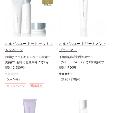
ら、水またはぬるま湯でよく洗い流
年齢サインについて研究を進めたと
原因に着目。加齢とともに現れる年
す。*1 メラニンの生成を抑え、シ
します。4.その後、洗顔料で洗顔し
ころ、弾力感のない状態である「ハ
齢サインについて研究を進めたとこ
ミ・ソバカスを防ぐ（ウォッシュを
てください。各商品の詳しい情報は
リのなさ」や、くすみ(*7)などが現
ろ、弾力感のない状態である「ハリ
除く）*2 オルビス内スキンケアシ
商品ページをご覧ください。・
れている状態である「透明感のな
のなさ」や、くすみ(*5)などが現れ
リーズの保湿力*3 年齢に応じたお
BEAUTY夏祭りは、こちら
さ」が、大人の肌印象に大きな影響
ている状態である「透明感のなさ」
手入れのこと*4 うるおいによる
を与えていることがわかりました。
が、大人の肌印象に大きな影響を与
*5 乾燥、ハリ・ツヤのなさ*6
そこでオルビスユー ドットシリー
えていることがわかりました。そこ
乾燥による*7 保湿成分*8 ロニ
ズは美容成分(*8)として「G.D.F.ア
でオルビスユー ドットシリーズは
セラカエルレア果汁、ノバラエキス
オルビスユー ドット セットキ
オルビスユー トリートメント
クティベーター(*9)」を配合。そし
美容成分(*9)として「G.D.F.アクテ
配合＝うるおいを与えハリと透明感
ャンペーン
プライマー
て、従来から配合している美白(*1)
ィベーター(*10)」を配合。そし
に満ちた肌へ導く保湿成分*9 メマ
お得なセットキャンペーン実施中！
下地×美容液効果×UVカット
有効成分「トラネキサム酸」を配合
て、従来から配合している美白(*1)
ツヨイグサ抽出液、スイカズラエキ
美白(*1)も叶える最高峰(*2)エイジ
（SPF50・PA+++）で1本3役のプラ
しました。さらに、シリーズ共通の
有効成分「トラネキサム酸」を配合
ス配合＝角層のすみずみまで水分・
ングケア(*3)。ハリも透明感(*4)も
税込12,980円～
イマー。凹凸をつるんとなめらかに
税込1,760円
美容成分「GLルートブースター
しました。さらに、シリーズ共通の
油分を保ち、ハリ・ツヤを与える保
結果主義。年齢サイン(*5)の因子に
(*1)整え、化粧ノリUPの高機能化粧
(*10)」を配合することで、肌のふ
美容成分「GLルートブースター
湿成分*10 気持ちのこと
着目した肌科学エイジングケア(*3)
下地。“塗るたび高まる、素肌の美
っくら感や透明感を叶えます。美白
(*11)」を配合することで、肌のふ
（-.-- / -件）
（3.96 /
378
件）
シリーズ。オルビスユー ドットシ
しさ” 肌本来の美しさを引き出す
ケアしながら多角的なエイジングケ
っくら感や透明感を叶えます。美白
キャンペーン
通販限定
リーズは、年齢による肌悩み一つ一
『オルビスユー』発想で、乾燥によ
アが叶うシリーズに。3ステップで
ケアしながら多角的なエイジングケ
つを対処するのではなく、肌で起き
る小ジワをカバーしてハリ肌に整え
上向き(*11)のハリと透明感を。効
アが叶うシリーズに。3ステップで
ていることの根本原因に着目。加齢
る高機能化粧下地毛穴や小ジワの凹
果的なシナジー設計で、あなたのエ
上向き(*12)のハリと透明感を。効
とともに現れる年齢サイン(*5)につ
凸をつるんとなめらかに(*1)。スキ
イジングケアを応援します。*1 メ
果的なシナジー設計で、あなたのエ
いて研究を進めたところ、弾力感の
ンケア発想の化粧下地です。保湿成
ラニンの生成を抑え、シミ・ソバカ
イジングケアを応援します。*1 メ