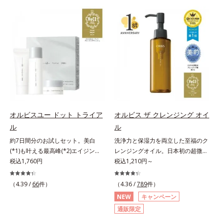
でくずれて毛穴に落ちたファンデー
げるだけで濃いメイクはもちろん毛
ションのすき間にフィットし、凹凸
穴悩みも取り去り、一瞬で気持ちの
や毛穴をフラットに整えます。また
いい素肌へ。スキンケア0番目に、
お直しと同時にうるおいを補給。さ
かつてないクレンジング(*2)をご用
らに余分な皮脂を吸着して、水分と
意しました。ポーラ化成は独自の先
皮脂のバランスをコントロールし、
端研究により、ナノバブルよりも小
メイクがくずれにくい肌へ。“立て
さい超微粒子(*3)をクレンジングに
直す”ことにこだわった設計で、メ
搭載することに成功。毛穴よりはる
イクがくずれた肌にすんなりなじ
かに小さい超微粒子とオイルが肌と
み、ポンポンするだけでキレイが復
汚れの間に入り込み、小さくばらけ
活します。リキッド、クッション、
て肌表面にうるおいベールを形成。
オルビスユー ドット トライア
オルビス ザ クレンジング オイ
パウダー、どんなファンデーション
これにより、洗い流した瞬間に汚れ
ル
ル
の上に重ねてもOK。携帯に便利な
が肌に再付着することを防止し、細
コンパクトタイプです。
約7日間分のお試しセット。美白
洗浄力と保湿力を両立した至福のク
かい毛穴汚れをごっそりするん！角
(*1)も叶える最高峰(*2)エイジング
レンジングオイル。日本初の超微粒
栓溶解オイル(*4)が詰まりや黒ずみ
ケア(*3)。ハリも透明感(*4)も結果
税込1,760円
子技術(*1)が毛穴奥の微細な汚れに
税込1,210円～
も溶かして、毛穴の目立ちにくいす
主義。年齢サイン(*5)の因子に着目
アプローチ。圧倒的な洗浄力と毛穴
べすべ肌に洗い上げます。大人肌の
した肌科学エイジングケア(*3)シリ
悩みに着目したクレンジングオイル
ためのくすみ(*5)を晴らすアプロー
（4.39 /
66
件）
（4.36 /
789
件）
ーズ。オルビスユー ドットシリー
です。日本初・超微粒子技術(*1)
チによって圧巻の洗浄力と保湿力を
NEW
キャンペーン
ズは、年齢による肌悩み一つ一つを
で、さっと塗り広げるだけで濃いメ
叶え、毛穴目立ち(*6)や乾燥による
通販限定
対処するのではなく、肌で起きてい
イクはもちろん毛穴悩みも取り去
くすみをケアし、毎日のメイクが楽