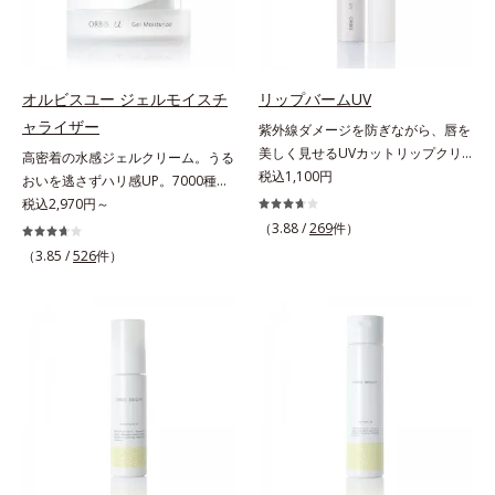
ンディショニング処方と、贅沢に配
れ防止有効成分として、「DF-パン
内スキンケアシリーズの保湿力*3
はしっかり残すことでカバー力を保
合された保湿成分。一瞬取り去るだ
テノール(*3)」を国内唯一(*4)、高
年齢に応じたお手入れのこと*4 う
ちます。*1 メイク効果による*2 角
けのケアに留まらず、洗うたびにく
濃度で配合。角層のバリア機能にア
るおいによる*5 乾燥、ハリ・ツヤ
層の範囲内*3 スキンプロテクト※
すみをため込まないすこやかな肌に
プローチして肌荒れを防ぎ、肌不調
のなさ*6 乾燥による*7 保湿成分*8
複合成分配合＝肌を保護し、乾燥を
整え、パールエキス(*3)とヒアルロ
にゆらがない肌を叶えます。そし
ロニセラカエルレア果汁、ノバラエ
防ぐ複合成分 ※ ビルベリー葉エ
オルビスユー ジェルモイスチ
リップバームUV
ン酸(*4)がうるおって透き通るよう
て、独自研究に基づいたアプローチ
キス配合＝うるおいを与えハリと透
キス、タベブイアインペチギノサ樹
ャライザー
紫外線ダメージを防ぎながら、唇を
な透明感を叶えます。顔色がどんよ
成分「MCアクティベーター
明感に満ちた肌へ導く保湿成分*9
皮エキス*4 グリセリルグルコシド
美しく見せるUVカットリップクリ
高密着の水感ジェルクリーム。うる
りしている、ファンデのノリがイマ
(*5)」。肌のうるおいを引き出し・
メマツヨイグサ抽出液、スイカズラ
（保湿成分）、（ジメチコン／ビニ
ーム。UV対策を忘れがちな唇に。
税込1,100円
おいを逃さずハリ感UP。7000種を
イチ、肌のざらつきやくすみが気に
高めて、ハリ感あふれる肌へと導き
エキス配合＝角層のすみずみまで水
ルジメチコン）クロスポリマー、ジ
紫外線をカットしながら、顔色をパ
超える成分から厳選し、「うるおい
税込2,970円～
なる、化粧水が肌になじまな
ます。うるおいに満ちたゆらがない
分・油分を保ち、ハリ・ツヤを与え
メチコン（カバー成分）*5 アクリ
ッと明るく見せるUVカットリップ
の質(*1)」に着目した初期エイジン
（3.88 /
269
件）
い……。こんなお悩みが気になると
肌をご体感いただくために設計され
る保湿成分*10 気持ちのこと各商品
レーツコポリマー
です。他の部位より角層が薄くバリ
グケア(*2)シリーズオルビスユーは
きに。週に1～4回、いつもの洗顔料
（3.85 /
526
件）
た3ステップで、いつも力強く美し
の詳しい情報は商品ページをご覧く
ア機能が低い唇は、紫外線の影響で
肌本来のうるおいやバリア機能にア
と置き換えてお使いください。*1
くあり続けるあなたを応援します。
ださい。・BEAUTY夏祭りは、こち
乾燥を引き起こしがち。そこで
プローチする初期エイジングケアシ
角層肥厚や乾燥などによる*2 汚れ
*1 肌にうるおいが満ち、維持され
ら
SPF25・PA++のUVカット効果のあ
リーズです。「うるおいの質」に着
を除去することで健やかな肌を保
ている状態*2 年齢に応じたお手入
るリップクリームで、顔だけでなく
目し、肌荒れを予防しながらうるお
ち、うるおいを保つことで肌を整え
れのこと*3 デクスパンテノール
唇もしっかりUV対策しましょう。2
いに満ちた美しい肌へと導きます。
ること*3 加水分解コンキオリン*4
W*4 2022年5月 Mintel社データベ
種類の保湿成分（加水分解コラーゲ
ポーラ・オルビスグループ独自の肌
ヒアルロン酸Na
ース及び先行技術調査による当社調
ン、ゲットウ葉エキス）を配合して
荒れ防止有効成分として、「DF-パ
べ*5 オトギリソウエキス配合＝肌
いるから、カサつき・くすみ(*)など
ンテノール(*3)」を国内唯一(*4)、
にうるおいを与え、うるおいに満ち
の乾燥悩みも解決＆うるおい長持
高濃度で配合。角層のバリア機能に
たハリツヤ肌へ導く保湿成分
ち。通常色は、どんな肌色にも似合
アプローチして肌荒れを防ぎ、肌不