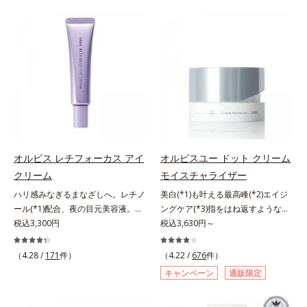
ることの根本原因に着目。加齢とと
り、一瞬で気持ちのいい素肌へ。ス
しくなる晴れやかな肌に導きます。
もに現れる年齢サイン(*5)について
キンケア0番目に、かつてないクレ
*1 ポーラ化成独自の（Ｃ１２－２
研究を進めたところ、弾力感のない
ンジング(*2)をご用意しました。ポ
０）アルキルグルコシド（保湿）で
状態である「ハリのなさ」や、くす
ーラ化成は独自の先端研究により、
形成するミセルから、汚れをはね返
み(*6)などが現れている状態である
ナノバブルよりも小さい超微粒子
す水の膜をつくる技術が日本初
「透明感のなさ」が現れることで大
(*3)をクレンジングに搭載すること
（2024年12月時点、J－GLOBALに
人の肌印象に大きな影響を与えてい
に成功。毛穴よりはるかに小さい超
よる自社調べ）*2 オルビス内でか
ることが分かりました。そこでオル
微粒子とオイルが肌と汚れの間に入
つてないオイルクレンジングのこと
ビスユー ドットシリーズは美容成
り込み、小さくばらけて肌表面にう
*3 ポーラ化成独自の（Ｃ１２－２
分(*7)として「G.D.F.アクティベー
るおいベールを形成。これにより、
０）アルキルグルコシド（保湿）で
ター(*8)」を配合。そして、従来か
洗い流した瞬間に汚れが肌に再付着
形成するミセル*4 炭酸ジカプリリ
オルビス レチフォーカス アイ
オルビスユー ドット クリーム
ら配合している美白有効成分「トラ
することを防止し、細かい毛穴汚れ
ル*5 乾燥や汚れによる*6 キメの乱
クリーム
モイスチャライザー
ネキサム酸」を配合しました。さら
をごっそりするん！角栓溶解オイル
れによる＜使用量目安＞適量＜使用
に、シリーズ共通の美容成分(*7)
(*4)が詰まりや黒ずみも溶かして、
ステップ＞オルビス ザ クレンジン
ハリ感みなぎるまなざしへ。レチノ
美白(*1)も叶える最高峰(*2)エイジ
「GLルートブースター(*9)」を配合
毛穴の目立ちにくいすべすべ肌に洗
グ オイル ⇒ 洗顔料 ⇒ 化粧
ール(*1)配合、夜の目元美容液。オ
ングケア(*3)指をはね返すような弾
することで、肌のふっくら感や透明
い上げます。大人肌のためのくすみ
水 ⇒ 保湿液 ※W洗顔が必要で
ルビスの目元技術を結集し、ハリ感
税込3,300円
力感が宿るハリ感 濃密フィットク
税込3,630円～
感を叶えます。美白ケアしながら多
(*5)を晴らすアプローチによって圧
す＜使用方法＞1.適量をとり、手の
みなぎるまなざしへ。レチノール
リーム。ハリも透明感(*4)も結果主
角的なエイジングケアが叶うシリー
巻の洗浄力と保湿力を叶え、毛穴目
ひら全体にさっと広げます。2.肌の
(*1)配合の目元美容液です。目元悩
義。年齢サイン(*5)の因子に着目し
（4.28 /
171
件）
（4.22 /
676
件）
ズに。3ステップで上向き(*10)のハ
立ち(*6)や乾燥によるくすみをケア
上で軽くらせんを描くように、メイ
みをマルチにケアするレチノール
た肌科学エイジングケア(*3)シリー
キャンペーン
通販限定
リと透明感を。効果的なシナジー設
し、毎日のメイクが楽しくなる晴れ
クとよくなじませます。※落ちにく
と、ハリ感をサポートするペプチド
ズ。オルビスユー ドットシリーズ
計で、あなたのエイジングケアを応
やかな肌に導きます。*1 ポーラ化
いメイクを落とす際は、乾いた手に
(*2)の2種の成分が深いうるおいを
は、年齢による肌悩み一つ一つを対