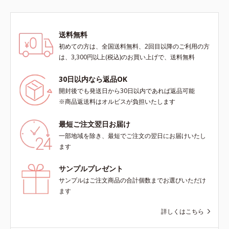
チメントで、たるみエリアをダイレ
キス、油溶性甘草エキス(2)*9 乾燥
クトにケア(*7)。ストレッチ性の高
など※ウォッシュには高圧処理ビタ
いシートが肌にピタッと密着し、む
ミンCとブライトVCコンプレックス
送料無料
くみにアプローチ(*7)します。新発
は配合されていません。
初めての方は、全国送料無料、2回目以降のご利用の方
想(*8)のスキンVウェアで、日々の
は、3,300円以上(税込)のお買い上げで、送料無料
デジタルダメージから解放。デバイ
スとの新しい付き合い方を、オルビ
30日以内なら返品OK
スが提案します。*1 肌の乾燥、キ
メの乱れ*2 2019年9月実施 グルー
開封後でも発送日から30日以内であれば返品可能
プインタビューより抜粋（N＝20代
※商品返送料はオルビスが負担いたします
後半：3人、30代前半：1人、30代
後半：4人、40代前半：1人）*3 肌
最短ご注文翌日お届け
の乾燥によるくすみ、キメの乱れを
一部地域を除き、最短でご注文の翌日にお届けいたし
ケアする植物性保湿成分＝ビルベリ
ます
ー葉エキス*4 植物性保湿成分＝ゴ
レンシ葉エキス*5 乾燥による肌の
サンプルプレゼント
くすみをケアする保湿成分＝グルコ
サンプルはご注文商品の合計個数までお選びいただけ
シルヘスペリジン*6 肌にうるおい
ます
とハリを与える植物性保湿成分＝ゲ
ットウ葉エキス*7 物理的効果によ
詳しくはこちら
る*8 オルビス内