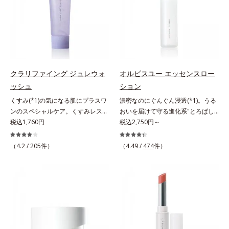
ない状態である「ハリのなさ」や、
分が肌全層(*2)に働きかけて、肌の
スを防ぐ（ウォッシュを除く）*2
ラニンの生成を抑え、シミ・ソバカ
くすみ(*6)などが現れている状態で
うるおいをグンとアップ＆リッチな
オルビス内スキンケアシリーズの保
スを防ぐ（ウォッシュを除く）*2
ある「透明感のなさ」が現れること
クリームのようにぴたっと密着。乾
湿力*3 年齢に応じたお手入れのこ
オルビス内スキンケアシリーズの保
で大人の肌印象に大きな影響を与え
燥による小ジワを目立たなく(*1)
と*4 角層まで*5 うるおいによ
湿力*3 年齢に応じたお手入れのこ
ていることが分かりました。そこで
し、つるんとしたハリ肌に仕上げま
る*6 乾燥、ハリ・ツヤのなさ
と*4 剥がれずに肌に蓄積した古い
オルビスユー ドットシリーズは美
す。むやみに隠すのではなくふわり
*7 乾燥による*8 保湿成分*9
角層*5 乾燥による*6 洗浄によ
容成分(*7)として「G.D.F.アクティ
と光を拡散させ、メイク×スキンケ
ロニセラカエルレア果汁、ノバラエ
る物理的効果*7 うるおいによる
クラリファイング ジュレウォ
オルビスユー エッセンスロー
ベーター(*8)」を配合。そして、従
アのW効果で軽やかな美肌を印象づ
キス配合＝うるおいを与えハリと透
*8 乾燥、ハリ・ツヤのなさ*9
ッシュ
ション
来から配合している美白有効成分
けます。紫外線吸収剤フリーなのに
明感に満ちた肌へ導く保湿成分
保湿成分*10 ロニセラカエルレア
くすみ(*1)の気になる肌にプラスワ
濃密なのにぐんぐん浸透(*1)。うる
「トラネキサム酸」を配合しまし
高SPF値、さらにスキンプロテクト
*10 メマツヨイグサ抽出液、スイ
果汁、ノバラエキス配合＝うるおい
ンのスペシャルケア。くすみレスの
おいを届けて守る進化系"とろぱし
た。さらに、シリーズ共通の美容成
複合成分(*3)が、ブルーライト、紫
カズラエキス配合＝角層のすみずみ
を与えハリと透明感に満ちた肌へ導
輝くような素肌へ。肌表面の余分な
税込1,760円
ゃ"ローション。7000種を超える成
税込2,750円～
分(*7)「GLルートブースター(*9)」
外線、大気中の微粒子汚れなどの外
まで水分・油分を保ち、ハリ・ツヤ
く保湿成分*11 メマツヨイグサ抽
角層を落として、くすみ(*1)レスな
分から厳選し、「うるおいの質
を配合することで、肌のふっくら感
的ダメージから肌表面をガードしま
を与える保湿成分*11 気持ちのこ
出液、スイカズラエキス配合＝角層
輝くような素肌へ整える(*2)スペシ
(*1)」に着目した初期エイジングケ
や透明感を叶えます。美白ケアしな
す。【カバー効果】保湿性凹凸カバ
と
のすみずみまで水分・油分を保ち、
（4.2 /
205
件）
（4.49 /
474
件）
ャル洗顔料です。いつもの洗顔料の
ア(*2)シリーズオルビスユーは肌本
がら多角的なエイジングケアが叶う
ー複合成分(*4)肌悩みが気になる時
ハリ・ツヤを与える保湿成分*12
代わりに、10秒ほどくるくるとなじ
来のうるおいやバリア機能にアプロ
シリーズに。3ステップで上向き
でも、ただ隠すだけでなく、乾きや
気持ちのこと
ませてから洗い流すだけ。ぷるんと
ーチする初期エイジングケアシリー
(*10)のハリと透明感を。効果的な
すい肌にうるおいを届けながら、光
したジェルが肌表面の角層をやわら
ズです。「うるおいの質」に着目
シナジー設計で、あなたのエイジン
拡散効果で乾燥小ジワや毛穴もカバ
かくして絡めとり、スクラブがやさ
し、肌荒れを予防しながらうるおい
グケアを応援します。*1 メラニン
ーします。【ラスティング効果】皮
しく取り去ります。さらに注目した
に満ちた美しい肌へと導きます。ポ
の生成を抑え、シミ・ソバカスを防
脂選択テカリ防止成分(*5)テカリの
いのはクリアな肌に整えるクリアコ
ーラ・オルビスグループ独自の肌荒
ぐ（ウォッシュ除く）*2 オルビス
主成分を選択的に吸収し、うるおい