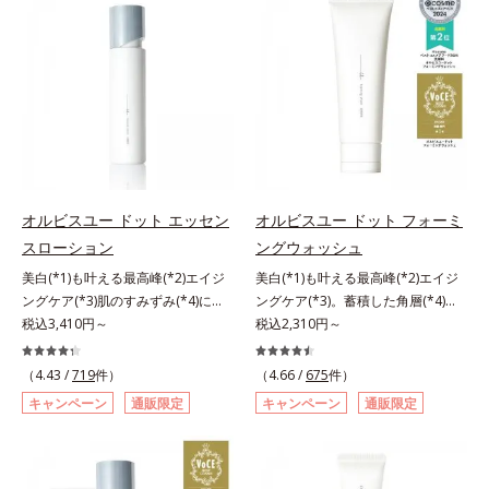
援します。*1 メラニンの生成を抑
成独自の（Ｃ１２－２０）アルキル
とり、メイクとしっかりなじませて
与え、湧き上がるようなハリ感を呼
処するのではなく、肌で起きている
え、シミ・ソバカスを防ぐ（ウォッ
グルコシド（保湿）で形成するミセ
ください。3.メイクとなじんだら、
び覚まします。ハリ膜がのび広が
ことの根本原因に着目。加齢ととも
シュ除く）*2 オルビス内スキンケ
ルから、汚れをはね返す水の膜をつ
水またはぬるま湯でよく洗い流しま
り、肌表面にピン！としたハリ感を
に現れる年齢サインについて研究を
アシリーズの保湿力*3 年齢に応じ
くる技術が日本初（2024年12月時
す。4.その後、洗顔料で洗顔してく
与え、さらに疑似セラミド(*3)が角
進めたところ、弾力感のない状態で
たお手入れのこと*4 うるおいによ
点、J－GLOBALによる自社調べ）
ださい。
層の隙間に浸透(*4)。夜のスキンケ
ある「ハリのなさ」や、くすみ(*6)
る*5 乾燥、ハリ・ツヤのなさ
*2 オルビス内でかつてないオイル
アの最後にプラスすることで乾燥に
などが現れている状態である「透明
*6 乾燥による*7 保湿成分*8
クレンジングのこと*3 ポーラ化成
よる小ジワを目立たなくし、ハリ感
感のなさ」が、大人の肌印象に大き
ロニセラカエルレア果汁、ノバラエ
独自の（Ｃ１２－２０）アルキルグ
みなぎる目元を目指します。*1 レ
な影響を与えていることがわかりま
キス配合＝うるおいを与えハリと透
ルコシド（保湿）で形成するミセル
チノール配合＝保湿成分*2 パルミ
した。そこでオルビスユー ドット
明感に満ちた肌へ導く保湿成分*9
*4 炭酸ジカプリリル*5 乾燥や汚れ
トイルトリペプチド－5配合＝保湿
シリーズは美容成分(*7)として
オルビスユー ドット エッセン
オルビスユー ドット フォーミ
メマツヨイグサ抽出液、スイカズラ
による*6 キメの乱れによる＜使用
成分*3 ラウロイルグルタミン酸ジ
「G.D.F.アクティベーター(*8)」を
スローション
ングウォッシュ
エキス配合＝角層のすみずみまで水
量目安＞適量＜使用ステップ＞オル
（フィトステリル/オクチルドデシ
配合。そして、従来から配合してい
分・油分を保ち、ハリ・ツヤを与え
ビス ザ クレンジング オイル ⇒
美白(*1)も叶える最高峰(*2)エイジ
美白(*1)も叶える最高峰(*2)エイジ
ル）配合＝保湿成分*4 角層まで
る美白(*1)有効成分「トラネキサム
る保湿成分*10 気持ちのことアレ
洗顔料 ⇒ 化粧水 ⇒ 保湿液
ングケア(*3)肌のすみずみ(*4)にし
ングケア(*3)。蓄積した角層(*4)を
酸」を配合しました。さらに、シリ
ルギーテスト済＝全ての方にアレル
※W洗顔が必要です＜使用方法＞1.
みわたるうるおい充満ローション。
税込3,410円～
絡めとりくすみ(*5)を晴らす高密着
税込2,310円～
ーズ共通の美容成分「GLルートブ
ギーが起こらないということではあ
適量（2プッシュ程度）をとり、手
ハリも透明感(*5)も結果主義。年齢
マイルドピーリング(*6)洗顔料。ハ
ースター(*9)」を配合することで、
りません。
のひら全体にさっと広げます。2.肌
サイン(*6)の因子に着目した肌科学
リも透明感(*7)も結果主義。年齢サ
肌のふっくら感や透明感を叶えま
（4.43 /
719
件）
（4.66 /
675
件）
の上で軽くらせんを描くように、メ
エイジングケア(*3)シリーズ。オル
イン(*8)の因子に着目した肌科学エ
す。美白ケアしながら多角的なエイ
キャンペーン
通販限定
キャンペーン
通販限定
イクとよくなじませます。※落ちに
ビスユー ドットシリーズは、年齢
イジングケア(*3)シリーズ。オルビ
ジングケアが叶うシリーズに。3ス
くいメイクを落とす際は、乾いた手
による肌悩み一つ一つを対処するの
スユー ドットシリーズは、年齢に
テップで上向き(*10)のハリと透明
にとり、メイクとしっかりなじませ
ではなく、肌で起きていることの根
よる肌悩み一つ一つを対処するので
感を。効果的なシナジー設計で、あ
てください。3.メイクとなじんだ
本原因に着目。加齢とともに現れる
はなく、肌で起きていることの根本
なたのエイジングケアを応援しま