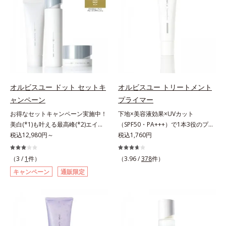
ら、水またはぬるま湯でよく洗い流
年齢サインについて研究を進めたと
原因に着目。加齢とともに現れる年
す。*1 メラニンの生成を抑え、シ
します。4.その後、洗顔料で洗顔し
ころ、弾力感のない状態である「ハ
齢サインについて研究を進めたとこ
ミ・ソバカスを防ぐ（ウォッシュを
てください。各商品の詳しい情報は
リのなさ」や、くすみ(*7)などが現
ろ、弾力感のない状態である「ハリ
除く）*2 オルビス内スキンケアシ
商品ページをご覧ください。・
れている状態である「透明感のな
のなさ」や、くすみ(*5)などが現れ
リーズの保湿力*3 年齢に応じたお
BEAUTY夏祭りは、こちら
さ」が、大人の肌印象に大きな影響
ている状態である「透明感のなさ」
手入れのこと*4 うるおいによる
を与えていることがわかりました。
が、大人の肌印象に大きな影響を与
*5 乾燥、ハリ・ツヤのなさ*6
そこでオルビスユー ドットシリー
えていることがわかりました。そこ
乾燥による*7 保湿成分*8 ロニ
ズは美容成分(*8)として「G.D.F.ア
でオルビスユー ドットシリーズは
セラカエルレア果汁、ノバラエキス
オルビスユー ドット セットキ
オルビスユー トリートメント
クティベーター(*9)」を配合。そし
美容成分(*9)として「G.D.F.アクテ
配合＝うるおいを与えハリと透明感
ャンペーン
プライマー
て、従来から配合している美白(*1)
ィベーター(*10)」を配合。そし
に満ちた肌へ導く保湿成分*9 メマ
お得なセットキャンペーン実施中！
下地×美容液効果×UVカット
有効成分「トラネキサム酸」を配合
て、従来から配合している美白(*1)
ツヨイグサ抽出液、スイカズラエキ
美白(*1)も叶える最高峰(*2)エイジ
（SPF50・PA+++）で1本3役のプラ
しました。さらに、シリーズ共通の
有効成分「トラネキサム酸」を配合
ス配合＝角層のすみずみまで水分・
ングケア(*3)。ハリも透明感(*4)も
税込12,980円～
イマー。凹凸をつるんとなめらかに
税込1,760円
美容成分「GLルートブースター
しました。さらに、シリーズ共通の
油分を保ち、ハリ・ツヤを与える保
結果主義。年齢サイン(*5)の因子に
(*1)整え、化粧ノリUPの高機能化粧
(*10)」を配合することで、肌のふ
美容成分「GLルートブースター
湿成分*10 気持ちのこと
着目した肌科学エイジングケア(*3)
下地。“塗るたび高まる、素肌の美
っくら感や透明感を叶えます。美白
(*11)」を配合することで、肌のふ
（3 /
1
件）
（3.96 /
378
件）
シリーズ。オルビスユー ドットシ
しさ” 肌本来の美しさを引き出す
ケアしながら多角的なエイジングケ
っくら感や透明感を叶えます。美白
キャンペーン
通販限定
リーズは、年齢による肌悩み一つ一
『オルビスユー』発想で、乾燥によ
アが叶うシリーズに。3ステップで
ケアしながら多角的なエイジングケ
つを対処するのではなく、肌で起き
る小ジワをカバーしてハリ肌に整え
上向き(*11)のハリと透明感を。効
アが叶うシリーズに。3ステップで
ていることの根本原因に着目。加齢
る高機能化粧下地毛穴や小ジワの凹
果的なシナジー設計で、あなたのエ
上向き(*12)のハリと透明感を。効
とともに現れる年齢サイン(*5)につ
凸をつるんとなめらかに(*1)。スキ
イジングケアを応援します。*1 メ
果的なシナジー設計で、あなたのエ
いて研究を進めたところ、弾力感の
ンケア発想の化粧下地です。保湿成
ラニンの生成を抑え、シミ・ソバカ
イジングケアを応援します。*1 メ