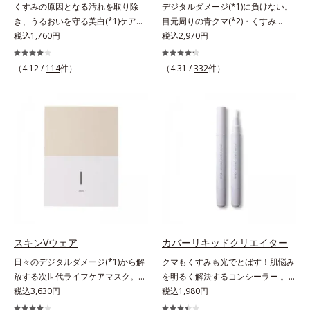
くすみの原因となる汚れを取り除
デジタルダメージ(*1)に負けない。
を食い止めます。またオルビス独自
ラニンの生成を食い止めます。また
き、うるおいを守る美白(*1)ケアシ
目元周りの青クマ(*2)・くすみ
成分の「ブライトVCコンプレック
オルビス独自成分の「ブライトVC
リーズの洗顔料。業界初(*2)知見
税込1,760円
(*3)・乾燥をケアする目元用スティ
税込2,970円
ス(*8)」が、透明感を阻害する原因
コンプレックス(*9)」が、透明感を
「メラニンの第三のルート」である
ック状美容液。目元周りにあらわれ
(*9)にアプローチします。さらに肌
阻害する原因(*10)にアプローチし
「横のひろがり」に着目して、全方
る青クマ(*2)・くすみ(*3)・乾燥
（4.12 /
114
件）
表面のなめらかさやみずみずしさを
（4.31 /
332
件）
ます。さらに肌表面のなめらかさや
位から透明肌(*3)を目指すブライト
に。メイクの上からでも使える目元
サポートするために、肌荒れ防止有
みずみずしさをサポートするため
ニングケア(*4)シリーズです。受け
用スティック状美容液です。今や手
効成分と速効性と持続性、2種の保
に、肌荒れ防止有効成分と速効性と
てしまった紫外線ダメージをきっか
放せない存在となったPCやスマー
湿成分も配合し、透明感を包括的に
持続性、2種の保湿成分も配合し、
けに、肌深く(*5)では「メラニンに
トフォンなどのデジタルデバイス。
サポート。全方位ケアのアプローチ
透明感を包括的にサポート。全方位
じみ(*6)」が発現。シミやそばかす
その液晶画面が発するブルーライト
によって、肌本来の輝きを生かして
ケアのアプローチによって、肌本来
という「点」だけでなく、透明感の
を浴び続けると、目元周りには青ク
澄み渡る、輝き透明肌を叶えます。
の輝きを生かして澄み渡る、輝き透
なさなどの「面」での透明感を阻害
マ・くすみ・乾燥が……。そこでデ
L＝さっぱりタイプ（脂性肌～普通
明肌を叶えます。L＝さっぱりタイ
する原因を引き起こしていることが
ジタルダメージの根本原因に着目
肌）M＝しっとりタイプ（普通肌～
プ（脂性肌～普通肌）M＝しっとり
わかりました。そこでオルビス ブ
し、目元スッキリ(*4)・くすみケ
乾性肌）*1 シミ・ソバカスが肌表
タイプ（普通肌～乾性肌）*1 γ－グ
ライト シリーズは「メラニンにじ
ア・ハイライト効果と、1本で3つの
面にあらわれること*2 メラニンの
ルタミン酸ポリペプチド、２－メタ
み」に着目して「高圧処理ビタミン
機能を兼ね備えた目元用美容液を開
生成を抑え、シミ・ソバカスを防ぐ
クリロイルオキシエチルホスホリル
C(*7)」を採用。肌奥(*5)まで浸透
発しました。保湿成分×マッサージ
スキンVウェア
カバーリキッドクリエイター
*3 うるおいにより透明感のある肌
コリン・メタクリル酸ブチル共重合
し、シミやソバカスの原因となるメ
効果で目元の巡りをスムーズにし、
*4 日本化粧品業界で初めてメラニ
体液*2 メラニンの生成を抑え、シ
日々のデジタルダメージ(*1)から解
クマもくすみも光でとばす！肌悩み
ラニンの生成を食い止めます。また
乾燥をケアして目元スッキリ。さら
ンの第三のルートに着目し、日本放
ミ・ソバカスを防ぐ*3 日本化粧品
放する次世代ライフケアマスク。手
を明るく解決するコンシーラー 。
オルビス独自成分の「ブライトVC
にワイルドタイムエキス(*5)が肌の
射線影響学会第53回大会で2010年
業界で初めてメラニンの第三のルー
放せない存在となったPCやスマー
税込3,630円
クマやくすみ(*)、年齢肌の抱えるお
税込1,980円
コンプレックス(*8)」が、透明感を
キメを整え、ブライトニングフィル
10月に初めて発表したこと*5 うる
トに着目し、日本放射線影響学会第
トフォンなどのデジタルデバイス。
悩みを、光で飛ばしてカバーするコ