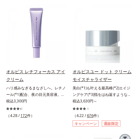
ることの根本原因に着目。加齢とと
り、一瞬で気持ちのいい素肌へ。ス
しくなる晴れやかな肌に導きます。
もに現れる年齢サイン(*5)について
キンケア0番目に、かつてないクレ
*1 ポーラ化成独自の（Ｃ１２－２
研究を進めたところ、弾力感のない
ンジング(*2)をご用意しました。ポ
０）アルキルグルコシド（保湿）で
状態である「ハリのなさ」や、くす
ーラ化成は独自の先端研究により、
形成するミセルから、汚れをはね返
み(*6)などが現れている状態である
ナノバブルよりも小さい超微粒子
す水の膜をつくる技術が日本初
「透明感のなさ」が現れることで大
(*3)をクレンジングに搭載すること
（2024年12月時点、J－GLOBALに
人の肌印象に大きな影響を与えてい
に成功。毛穴よりはるかに小さい超
よる自社調べ）*2 オルビス内でか
ることが分かりました。そこでオル
微粒子とオイルが肌と汚れの間に入
つてないオイルクレンジングのこと
ビスユー ドットシリーズは美容成
り込み、小さくばらけて肌表面にう
*3 ポーラ化成独自の（Ｃ１２－２
分(*7)として「G.D.F.アクティベー
るおいベールを形成。これにより、
０）アルキルグルコシド（保湿）で
ター(*8)」を配合。そして、従来か
洗い流した瞬間に汚れが肌に再付着
形成するミセル*4 炭酸ジカプリリ
オルビス レチフォーカス アイ
オルビスユー ドット クリーム
ら配合している美白有効成分「トラ
することを防止し、細かい毛穴汚れ
ル*5 乾燥や汚れによる*6 キメの乱
クリーム
モイスチャライザー
ネキサム酸」を配合しました。さら
をごっそりするん！角栓溶解オイル
れによる＜使用量目安＞適量＜使用
に、シリーズ共通の美容成分(*7)
(*4)が詰まりや黒ずみも溶かして、
ステップ＞オルビス ザ クレンジン
ハリ感みなぎるまなざしへ。レチノ
美白(*1)も叶える最高峰(*2)エイジ
「GLルートブースター(*9)」を配合
毛穴の目立ちにくいすべすべ肌に洗
グ オイル ⇒ 洗顔料 ⇒ 化粧
ール(*1)配合、夜の目元美容液。オ
ングケア(*3)指をはね返すような弾
することで、肌のふっくら感や透明
い上げます。大人肌のためのくすみ
水 ⇒ 保湿液 ※W洗顔が必要で
ルビスの目元技術を結集し、ハリ感
税込3,300円
力感が宿るハリ感 濃密フィットク
税込3,630円～
感を叶えます。美白ケアしながら多
(*5)を晴らすアプローチによって圧
す＜使用方法＞1.適量をとり、手の
みなぎるまなざしへ。レチノール
リーム。ハリも透明感(*4)も結果主
角的なエイジングケアが叶うシリー
巻の洗浄力と保湿力を叶え、毛穴目
ひら全体にさっと広げます。2.肌の
(*1)配合の目元美容液です。目元悩
義。年齢サイン(*5)の因子に着目し
（4.28 /
172
件）
（4.22 /
676
件）
ズに。3ステップで上向き(*10)のハ
立ち(*6)や乾燥によるくすみをケア
上で軽くらせんを描くように、メイ
みをマルチにケアするレチノール
た肌科学エイジングケア(*3)シリー
キャンペーン
通販限定
リと透明感を。効果的なシナジー設
し、毎日のメイクが楽しくなる晴れ
クとよくなじませます。※落ちにく
と、ハリ感をサポートするペプチド
ズ。オルビスユー ドットシリーズ
計で、あなたのエイジングケアを応
やかな肌に導きます。*1 ポーラ化
いメイクを落とす際は、乾いた手に
(*2)の2種の成分が深いうるおいを
は、年齢による肌悩み一つ一つを対