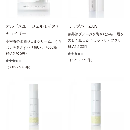
ンディショニング処方と、贅沢に配
れ防止有効成分として、「DF-パン
内スキンケアシリーズの保湿力*3
はしっかり残すことでカバー力を保
合された保湿成分。一瞬取り去るだ
テノール(*3)」を国内唯一(*4)、高
年齢に応じたお手入れのこと*4 う
ちます。*1 メイク効果による*2 角
けのケアに留まらず、洗うたびにく
濃度で配合。角層のバリア機能にア
るおいによる*5 乾燥、ハリ・ツヤ
層の範囲内*3 スキンプロテクト※
すみをため込まないすこやかな肌に
プローチして肌荒れを防ぎ、肌不調
のなさ*6 乾燥による*7 保湿成分*8
複合成分配合＝肌を保護し、乾燥を
整え、パールエキス(*3)とヒアルロ
にゆらがない肌を叶えます。そし
ロニセラカエルレア果汁、ノバラエ
防ぐ複合成分 ※ ビルベリー葉エ
オルビスユー ジェルモイスチ
リップバームUV
ン酸(*4)がうるおって透き通るよう
て、独自研究に基づいたアプローチ
キス配合＝うるおいを与えハリと透
キス、タベブイアインペチギノサ樹
ャライザー
紫外線ダメージを防ぎながら、唇を
な透明感を叶えます。顔色がどんよ
成分「MCアクティベーター
明感に満ちた肌へ導く保湿成分*9
皮エキス*4 グリセリルグルコシド
美しく見せるUVカットリップクリ
高密着の水感ジェルクリーム。うる
りしている、ファンデのノリがイマ
(*5)」。肌のうるおいを引き出し・
メマツヨイグサ抽出液、スイカズラ
（保湿成分）、（ジメチコン／ビニ
ーム。UV対策を忘れがちな唇に。
税込1,100円
おいを逃さずハリ感UP。7000種を
イチ、肌のざらつきやくすみが気に
高めて、ハリ感あふれる肌へと導き
エキス配合＝角層のすみずみまで水
ルジメチコン）クロスポリマー、ジ
紫外線をカットしながら、顔色をパ
超える成分から厳選し、「うるおい
税込2,970円～
なる、化粧水が肌になじまな
ます。うるおいに満ちたゆらがない
分・油分を保ち、ハリ・ツヤを与え
メチコン（カバー成分）*5 アクリ
ッと明るく見せるUVカットリップ
の質(*1)」に着目した初期エイジン
（3.89 /
270
件）
い……。こんなお悩みが気になると
肌をご体感いただくために設計され
る保湿成分*10 気持ちのこと各商品
レーツコポリマー
です。他の部位より角層が薄くバリ
グケア(*2)シリーズオルビスユーは
きに。週に1～4回、いつもの洗顔料
（3.85 /
526
件）
た3ステップで、いつも力強く美し
の詳しい情報は商品ページをご覧く
ア機能が低い唇は、紫外線の影響で
肌本来のうるおいやバリア機能にア
と置き換えてお使いください。*1
くあり続けるあなたを応援します。
ださい。・BEAUTY夏祭りは、こち
乾燥を引き起こしがち。そこで
プローチする初期エイジングケアシ
角層肥厚や乾燥などによる*2 汚れ
*1 肌にうるおいが満ち、維持され
ら
SPF25・PA++のUVカット効果のあ
リーズです。「うるおいの質」に着
を除去することで健やかな肌を保
ている状態*2 年齢に応じたお手入
るリップクリームで、顔だけでなく
目し、肌荒れを予防しながらうるお
ち、うるおいを保つことで肌を整え
れのこと*3 デクスパンテノール
唇もしっかりUV対策しましょう。2
いに満ちた美しい肌へと導きます。
ること*3 加水分解コンキオリン*4
W*4 2022年5月 Mintel社データベ
種類の保湿成分（加水分解コラーゲ
ポーラ・オルビスグループ独自の肌
ヒアルロン酸Na
ース及び先行技術調査による当社調
ン、ゲットウ葉エキス）を配合して
荒れ防止有効成分として、「DF-パ
べ*5 オトギリソウエキス配合＝肌
いるから、カサつき・くすみ(*)など
ンテノール(*3)」を国内唯一(*4)、
にうるおいを与え、うるおいに満ち
の乾燥悩みも解決＆うるおい長持
高濃度で配合。角層のバリア機能に
たハリツヤ肌へ導く保湿成分
ち。通常色は、どんな肌色にも似合
アプローチして肌荒れを防ぎ、肌不