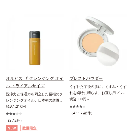
オルビス ザ クレンジング オイ
プレストパウダー
ル トライアルサイズ
くずれた午後の肌に。くすみ・くず
れを瞬時に晴らす、お直し用プレス
洗浄力と保湿力を両立した至福のク
トパウダー。くすみ・くずれを瞬時
税込330円～
レンジングオイル。日本初の超微粒
に晴らす、お直し用のプレストパウ
子技術(*1)が毛穴奥の微細な汚れに
税込1,210円
ダーです。朝のメイクから時間が経
アプローチ。圧倒的な洗浄力と毛穴
（4.11 /
46
件）
った肌は、どんよりくすんだ肌曇り
悩みに着目したクレンジングオイル
（3 /
2
件）
状態。そんな朝と午後の肌状態の違
のトライアルサイズです。日本初・
NEW
数量限定
いに着目しました。乾燥や皮脂分泌
超微粒子技術(*1)で、さっと塗り広