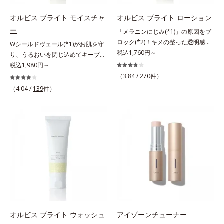
うカラーで、唇を美しく魅せながら
調にゆらがない肌を叶えます。そし
ケアします。マスクに色移りしにく
て、独自研究に基づいたアプローチ
オルビス ブライト モイスチャ
オルビス ブライト ローション
いので、気兼ねなく使えます。口紅
成分「MCアクティベーター
ー
「メラニンにじみ(*1)」の原因をブ
の下地としてもおすすめです。
(*5)」。肌のうるおいを引き出し・
ロック(*2)！キメの整った透明感
Wシールドヴェール(*1)がお肌を守
高めて、ハリ感あふれる肌へと導き
(*3)のある肌印象へ導く美白(*2)化
税込1,760円～
り、うるおいを閉じ込めてキープす
ます。うるおいに満ちたゆらがない
粧水。業界初(*4)知見「メラニンの
る美白(*2)保湿液。業界初(*3)知見
税込1,980円～
肌をご体感いただくために設計され
第三のルート」である「横のひろが
「メラニンの第三のルート」である
（3.84 /
270
件）
た3ステップで、いつも力強く美し
り」に着目して、全方位から透明肌
「横のひろがり」に着目して、全方
くあり続けるあなたを応援します。
（4.04 /
139
件）
を目指すブライトニングケア(*5)シ
位から透明肌(*4)を目指すブライト
*1 肌にうるおいが満ち、維持され
リーズです。受けてしまった紫外線
ニングケア(*5)シリーズです。受け
ている状態*2 年齢に応じたお手入
ダメージをきっかけに、肌深く(*6)
てしまった紫外線ダメージをきっか
れのこと*3 デクスパンテノール
では「メラニンにじみ(*1)」が発
けに、肌深く(*6)では「メラニンに
W*4 2022年5月 Mintel社データベ
現。シミやそばかすという「点」だ
じみ(*7)」が発現。シミやそばかす
ース及び先行技術調査による当社調
けでなく、透明感のなさなどの
という「点」だけでなく、透明感の
べ*5 オトギリソウエキス配合＝肌
「面」での透明感を阻害する原因を
なさなどの「面」での透明感を阻害
にうるおいを与え、うるおいに満ち
引き起こしていることがわかりまし
する原因を引き起こしていることが
たハリツヤ肌へ導く保湿成分
た。そこでオルビス ブライト シリ
わかりました。そこでオルビス ブ
ーズは「メラニンにじみ」に着目し
ライト シリーズは「メラニンにじ
て「高圧処理ビタミンC(*7)」を採
み」に着目して「高圧処理ビタミン
用。肌奥(*6)まで浸透し、シミやソ
C(*8)」を採用。肌奥(*6)まで浸透
オルビス ブライト ウォッシュ
アイゾーンチューナー
バカスの原因となるメラニンの生成
し、シミやソバカスの原因となるメ