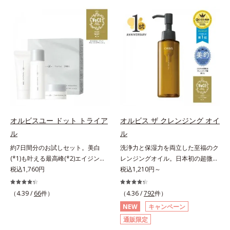
でくずれて毛穴に落ちたファンデー
げるだけで濃いメイクはもちろん毛
ションのすき間にフィットし、凹凸
穴悩みも取り去り、一瞬で気持ちの
や毛穴をフラットに整えます。また
いい素肌へ。スキンケア0番目に、
お直しと同時にうるおいを補給。さ
かつてないクレンジング(*2)をご用
らに余分な皮脂を吸着して、水分と
意しました。ポーラ化成は独自の先
皮脂のバランスをコントロールし、
端研究により、ナノバブルよりも小
メイクがくずれにくい肌へ。“立て
さい超微粒子(*3)をクレンジングに
直す”ことにこだわった設計で、メ
搭載することに成功。毛穴よりはる
イクがくずれた肌にすんなりなじ
かに小さい超微粒子とオイルが肌と
み、ポンポンするだけでキレイが復
汚れの間に入り込み、小さくばらけ
活します。リキッド、クッション、
て肌表面にうるおいベールを形成。
オルビスユー ドット トライア
オルビス ザ クレンジング オイ
パウダー、どんなファンデーション
これにより、洗い流した瞬間に汚れ
ル
ル
の上に重ねてもOK。携帯に便利な
が肌に再付着することを防止し、細
コンパクトタイプです。
約7日間分のお試しセット。美白
洗浄力と保湿力を両立した至福のク
かい毛穴汚れをごっそりするん！角
(*1)も叶える最高峰(*2)エイジング
レンジングオイル。日本初の超微粒
栓溶解オイル(*4)が詰まりや黒ずみ
ケア(*3)。ハリも透明感(*4)も結果
税込1,760円
子技術(*1)が毛穴奥の微細な汚れに
税込1,210円～
も溶かして、毛穴の目立ちにくいす
主義。年齢サイン(*5)の因子に着目
アプローチ。圧倒的な洗浄力と毛穴
べすべ肌に洗い上げます。大人肌の
した肌科学エイジングケア(*3)シリ
悩みに着目したクレンジングオイル
ためのくすみ(*5)を晴らすアプロー
（4.39 /
66
件）
（4.36 /
792
件）
ーズ。オルビスユー ドットシリー
です。日本初・超微粒子技術(*1)
チによって圧巻の洗浄力と保湿力を
NEW
キャンペーン
ズは、年齢による肌悩み一つ一つを
で、さっと塗り広げるだけで濃いメ
叶え、毛穴目立ち(*6)や乾燥による
通販限定
対処するのではなく、肌で起きてい
イクはもちろん毛穴悩みも取り去
くすみをケアし、毎日のメイクが楽