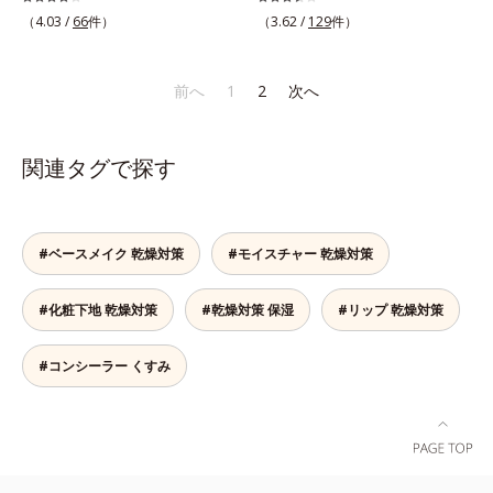
阻害する原因(*9)にアプローチしま
ター(*6)が光をコントロールして目
おいによる*6 メラノサイトまで*7
53回大会で2010年10月に初めて発
現代人のライフスタイルでは、1日
ンシーラーです。黄ぐすみをカバー
（4.03 /
66
件）
（3.62 /
129
件）
す。さらに肌表面のなめらかさやみ
元のくすみを払い、透明感のある目
L-アスコルビン酸 2-グルコシド*8
表したこと*4 うるおいにより透明
（平日）になんと平均約11.2時間
する赤色の粉体を配合した「光コン
ずみずしさをサポートするために、
元へ整えます。メイクの上からでも
L-アスコルビン酸 2-グルコシド、パ
感のある肌*5 うるおいによる*6 メ
(*2)も使用しているというデータ
トロールパウダー」配合。光を拡散
肌荒れ防止有効成分と速効性と持続
ＯＫだから、メイク直しのついでに
ウダルコ樹皮エキス、油溶性甘草エ
ラノサイトまで*7 シミ・ソバカス
も。PCやスマートフォンの液晶画
してアラを見せず、自然に肌悩みを
前へ
1
2
次へ
性、2種の保湿成分も配合し、透明
スティックをササッとすべらせるだ
キス(2)*9 乾燥など
が肌表面にあらわれること*8 L-ア
面が発する“ブルーライト”を浴び続
カバーします。筆タイプのやわらか
感を包括的にサポート。全方位ケア
けで、ほんのり血色感をONしてハ
スコルビン酸 2-グルコシド*9 L-ア
けると、乾燥やキメの乱れが引き起
なテクスチャーのリキッドコンシー
のアプローチによって、肌本来の輝
イライト効果も。お疲れ目元がスッ
スコルビン酸 2-グルコシド、パウダ
こされ、肌のバリア機能が低下して
ラーでのびがよく、凹凸のある目元
関連タグで探す
きを生かして澄み渡る、輝き透明肌
キリします。スキンケアにもメイク
ルコ樹皮エキス、油溶性甘草エキス
しまいます。また、肌のハリ感が失
や口元、シミやくすみの気になる頬
を叶えます。L＝さっぱりタイプ
直しにも使える、デジタルデバイス
(2)*10 乾燥など
われてしまう原因にもなります。そ
にもピタッと密着。薄づきなのにカ
（脂性肌～普通肌）M＝しっとりタ
が手放せない私たちにぴったりのア
こでオルビスはデジタルダメージの
バー力が高く、幅広く活躍します。
イプ（普通肌～乾性肌）*1 メラニ
イテムです。*1 肌の乾燥、キメの
根本原因に着目。「デバイスダメー
くすみに働きかける成分に2種のヒ
#ベースメイク 乾燥対策
#モイスチャー 乾燥対策
ンの生成を抑え、シミ・ソバカスを
乱れ*2 メイク効果による*3 乾燥に
ジ(*1)クリアエキス(*3)」を配合
アルロン酸を配合した肌にやさしい
防ぐ*2 日本化粧品業界で初めてメ
よる*4 マッサージ効果による*5 乾
し、ブルーライトを浴びても揺らぎ
処方で、うるおうハリ肌へと整えま
ラニンの第三のルートに着目し、日
燥によるくすみをケアする植物性保
#化粧下地 乾燥対策
#乾燥対策 保湿
#リップ 乾燥対策
にくい肌へ整えます。また、スター
す。* 乾燥による
本放射線影響学会第53回大会で
湿成分*6 ブライトニングフィルタ
フルーツ葉エキス(*4)、ヘスベリジ
2010年10月に初めて発表したこと
ー（酸化チタン、シリカ、マイカ、
ン(*5)配合で、ほうれい線やフェイ
#コンシーラー くすみ
*3 うるおいにより透明感のある肌
酸化鉄、トリメトキシシリルジメチ
スラインにアプローチ。さらに月桃
*4 うるおいによる*5 メラノサイト
コン）= 仕上がり向上粉体
葉エキス(*6)配合で肌のハリUPを目
まで*6 シミ・ソバカスが肌表面に
指します。マスクシートにもこだわ
あらわれること*7 L-アスコルビン
りました。引き上げるのに最適なオ
酸 2-グルコシド*8 L-アスコルビン
ルビスオリジナル形状のV字アタッ
酸 2-グルコシド、パウダルコ樹皮エ