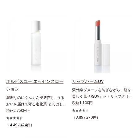
オルビスユー エッセンスロー
リップバームUV
ション
紫外線ダメージを防ぎながら、唇を
美しく見せるUVカットリップクリ
濃密なのにぐんぐん浸透(*1)。うる
ーム。UV対策を忘れがちな唇に。
税込1,100円
おいを届けて守る進化系"とろぱし
紫外線をカットしながら、顔色をパ
ゃ"ローション。7000種を超える成
税込2,750円～
ッと明るく見せるUVカットリップ
分から厳選し、「うるおいの質
（3.89 /
270
件）
です。他の部位より角層が薄くバリ
(*1)」に着目した初期エイジングケ
（4.49 /
474
件）
ア機能が低い唇は、紫外線の影響で
ア(*2)シリーズオルビスユーは肌本
乾燥を引き起こしがち。そこで
来のうるおいやバリア機能にアプロ