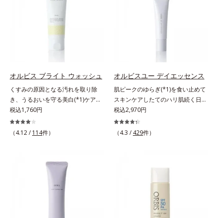
じみ(*7)」が発現。シミやそばかす
W*4 2022年5月 Mintel社データベ
けでなく、透明感のなさなどの
という「点」だけでなく、透明感の
ース及び先行技術調査による当社調
「面」での透明感を阻害する原因を
なさなどの「面」での透明感を阻害
べ*5 オトギリソウエキス配合＝肌
引き起こしていることがわかりまし
する原因を引き起こしていることが
にうるおいを与え、うるおいに満ち
た。そこでオルビス ブライト シリ
わかりました。そこでオルビス ブ
たハリツヤ肌へ導く保湿成分
ーズは「メラニンにじみ」に着目し
ライト シリーズは「メラニンにじ
て「高圧処理ビタミンC(*7)」を採
み」に着目して「高圧処理ビタミン
用。肌奥(*6)まで浸透し、シミやソ
C(*8)」を採用。肌奥(*6)まで浸透
オルビス ブライト ウォッシュ
オルビスユー デイエッセンス
バカスの原因となるメラニンの生成
し、シミやソバカスの原因となるメ
くすみの原因となる汚れを取り除
肌ピークのゆらぎ(*1)を食い止めて
を食い止めます。またオルビス独自
ラニンの生成を食い止めます。また
き、うるおいを守る美白(*1)ケアシ
スキンケアしたてのハリ肌続く日中
成分の「ブライトVCコンプレック
オルビス独自成分の「ブライトVC
リーズの洗顔料。業界初(*2)知見
税込1,760円
用美容液。起床直後にピークを迎
税込2,970円
ス(*8)」が、透明感を阻害する原因
コンプレックス(*9)」が、透明感を
「メラニンの第三のルート」である
え、夕方から夜にかけて徐々にダウ
(*9)にアプローチします。さらに肌
阻害する原因(*10)にアプローチし
「横のひろがり」に着目して、全方
ンするハリのバイオリズムに着目し
（4.12 /
114
件）
表面のなめらかさやみずみずしさを
（4.3 /
429
件）
ます。さらに肌表面のなめらかさや
位から透明肌(*3)を目指すブライト
た、オルビスユーシリーズの日中用
サポートするために、肌荒れ防止有
みずみずしさをサポートするため
ニングケア(*4)シリーズです。受け
美容液です。クチナシエキス配合の
効成分と速効性と持続性、2種の保
に、肌荒れ防止有効成分と速効性と
てしまった紫外線ダメージをきっか
ハリバリアエンハンサーが、肌の内
湿成分も配合し、透明感を包括的に
持続性、2種の保湿成分も配合し、
けに、肌深く(*5)では「メラニンに
側(*2)からバリア機能にアプローチ
サポート。全方位ケアのアプローチ
透明感を包括的にサポート。全方位
じみ(*6)」が発現。シミやそばかす
して、うるおいをキープ。さらに紫
によって、肌本来の輝きを生かして
ケアのアプローチによって、肌本来
という「点」だけでなく、透明感の
外線・近赤外線・大気汚染(*3)をカ
澄み渡る、輝き透明肌を叶えます。
の輝きを生かして澄み渡る、輝き透
なさなどの「面」での透明感を阻害
ットする成分を配合しており、外的
L＝さっぱりタイプ（脂性肌～普通
明肌を叶えます。L＝さっぱりタイ
する原因を引き起こしていることが
刺激から肌を守ります。肌の内側
肌）M＝しっとりタイプ（普通肌～
プ（脂性肌～普通肌）M＝しっとり