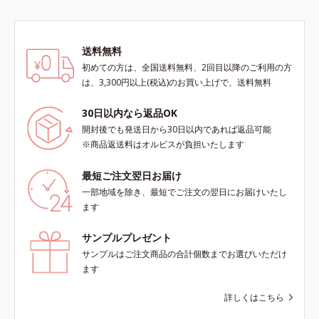
は初めて」「刺激が心配…」という
ます。※敏感肌対象パッチテスト済
方にもおすすめです。ピーリング後
（すべての人に皮膚刺激がおきない
の肌は、しっとりツルツルの触りご
というわけではありません）*1 ニ
こち。表面の角質を一枚脱いだ状態
キビ・肌荒れを防ぐ*2 うるおいに
送料無料
だから、化粧水の浸透力もいつもと
よる透明感のある肌
初めての方は、全国送料無料、2回目以降のご利用の方
手応えが変わります。お肌の状態に
は、3,300円以上(税込)のお買い上げで、送料無料
合わせて週1～2回の美肌ケア。なめ
らかで透明感あふれる素肌へ導きま
30日以内なら返品OK
す。* 乾燥や角質肥厚、キメの乱れ
開封後でも発送日から30日以内であれば返品可能
によるくすみ
※商品返送料はオルビスが負担いたします
最短ご注文翌日お届け
一部地域を除き、最短でご注文の翌日にお届けいたし
ます
サンプルプレゼント
サンプルはご注文商品の合計個数までお選びいただけ
ます
詳しくはこちら