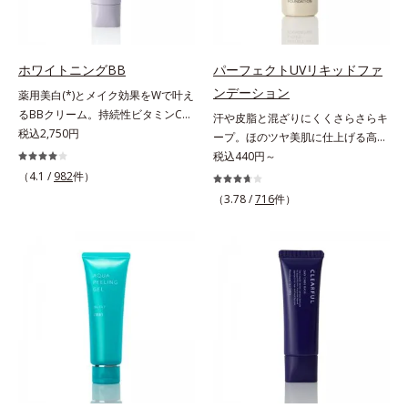
わかりました。そこでオルビス ブ
(*2)と外側、両方からのWアプロー
乾性肌）*1 シミ・ソバカスが肌表
タイプ（普通肌～乾性肌）*1 γ－グ
ライト シリーズは「メラニンにじ
チでゆらぎ(*1)を食い止め、夕方に
面にあらわれること*2 メラニンの
ルタミン酸ポリペプチド、２－メタ
み」に着目して「高圧処理ビタミン
かけてダウンしていくハリの低下を
生成を抑え、シミ・ソバカスを防ぐ
クリロイルオキシエチルホスホリル
C(*7)」を採用。肌奥(*5)まで浸透
予防。朝の“ピーク肌”が長時間続き
ホワイトニングBB
パーフェクトUVリキッドファ
*3 うるおいにより透明感のある肌
コリン・メタクリル酸ブチル共重合
し、シミやソバカスの原因となるメ
ます。UVカット効果と肌をトーン
*4 日本化粧品業界で初めてメラニ
ンデーション
体液*2 メラニンの生成を抑え、シ
薬用美白(*)とメイク効果をWで叶え
ラニンの生成を食い止めます。また
アップさせる効果(*4)があり、朝の
ンの第三のルートに着目し、日本放
ミ・ソバカスを防ぐ*3 日本化粧品
るBBクリーム。持続性ビタミンC誘
汗や皮脂と混ざりにくくさらさらキ
オルビス独自成分の「ブライトVC
メイク前のスキンケアにぴったり。
射線影響学会第53回大会で2010年
業界で初めてメラニンの第三のルー
導体で美白しながらくすみのない軽
税込2,750円
ープ。ほのツヤ美肌に仕上げる高
コンプレックス(*8)」が、透明感を
オイルカットでベタつかないので、
10月に初めて発表したこと*5 うる
トに着目し、日本放射線影響学会第
やか美肌を長時間キープ。メイクし
SPFファンデ。SPF50・PA++++で紫
税込440円～
阻害する原因(*9)にアプローチしま
すぐにメイクが始められます。*1
おいによる*6 メラノサイトまで*7
53回大会で2010年10月に初めて発
ながら日中美白(*)効果も発揮する、
外線を強力カットしながら、さらさ
（4.1 /
982
件）
す。さらに肌表面のなめらかさやみ
乾燥など *2 角層内 *3 ちり・ほこ
L-アスコルビン酸 2-グルコシド*8
表したこと*4 うるおいにより透明
薬用美白BBクリームです。BBとし
ら美肌が10時間(*)続くリキッドフ
ずみずしさをサポートするために、
り等 *4 メイクアップ効果による
（3.78 /
716
件）
L-アスコルビン酸 2-グルコシド、パ
感のある肌*5 うるおいによる*6 メ
ては珍しく、持続性ビタミンC誘導
ァンデーションです。汗・皮脂がフ
肌荒れ防止有効成分と速効性と持続
ウダルコ樹皮エキス、油溶性甘草エ
ラノサイトまで*7 シミ・ソバカス
体の配合に成功しました。“薬用美
ァンデと混ざらず放出されること
性、2種の保湿成分も配合し、透明
キス(2)*9 乾燥など
が肌表面にあらわれること*8 L-ア
白美容液に色をつける”製法で生ま
で、時間が経ってもくすみにくく、
感を包括的にサポート。全方位ケア
スコルビン酸 2-グルコシド*9 L-ア
れたBBだから、塗るだけで日中も
くずれにくく、軽やかにピタッとフ
のアプローチによって、肌本来の輝
スコルビン酸 2-グルコシド、パウダ
美白効果を発揮。さらに肌のくすみ
ィット。まるでつけたてのような美
きを生かして澄み渡る、輝き透明肌
ルコ樹皮エキス、油溶性甘草エキス
をパッと飛ばし、皮脂テカを防ぎな
肌をキープします。またドーナツ型
を叶えます。L＝さっぱりタイプ
(2)*10 乾燥など
がら明るい肌を長時間キープしま
の粉体を採用したことで、より多く
（脂性肌～普通肌）M＝しっとりタ
す。これ1つで、美白美容液・日焼
均一に光を拡散することを実現。毛
イプ（普通肌～乾性肌）*1 メラニ
け止め・化粧下地・ファンデ―ショ
穴やシミの目立ちにくい“ほのツヤ
ンの生成を抑え、シミ・ソバカスを
ン・コンシーラー・パウダーを兼ね
美肌”に仕上げます。ウォータープ
防ぐ*2 日本化粧品業界で初めてメ
る1本6役。時短メイクが叶います。
ルーフテスト済で、アウトドアにも