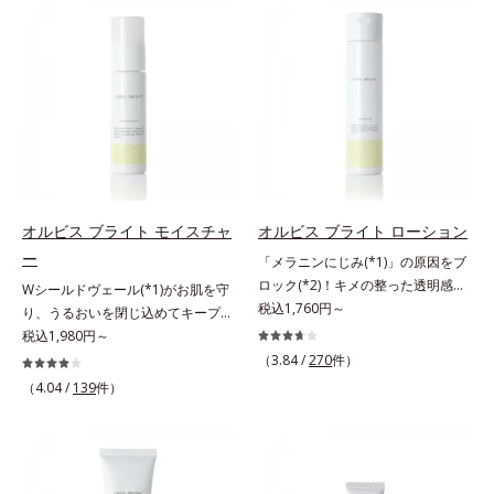
SPF25・PA++のUVカット効果のあ
ーチする初期エイジングケアシリー
るリップクリームで、顔だけでなく
ズです。「うるおいの質」に着目
唇もしっかりUV対策しましょう。2
し、肌荒れを予防しながらうるおい
種類の保湿成分（加水分解コラーゲ
に満ちた美しい肌へと導きます。ポ
ン、ゲットウ葉エキス）を配合して
ーラ・オルビスグループ独自の肌荒
いるから、カサつき・くすみ(*)など
れ防止有効成分として、「DF-パン
の乾燥悩みも解決＆うるおい長持
テノール(*3)」を国内唯一(*4)、高
ち。通常色は、どんな肌色にも似合
濃度で配合。角層のバリア機能にア
うカラーで、唇を美しく魅せながら
プローチして肌荒れを防ぎ、肌不調
ケアします。マスクに色移りしにく
にゆらがない肌を叶えます。そし
オルビス ブライト モイスチャ
オルビス ブライト ローション
いので、気兼ねなく使えます。口紅
て、独自研究に基づいたアプローチ
ー
「メラニンにじみ(*1)」の原因をブ
の下地としてもおすすめです。
成分「MCアクティベーター
ロック(*2)！キメの整った透明感
Wシールドヴェール(*1)がお肌を守
(*5)」。肌のうるおいを引き出し・
(*3)のある肌印象へ導く美白(*2)化
税込1,760円～
り、うるおいを閉じ込めてキープす
高めて、ハリ感あふれる肌へと導き
粧水。業界初(*4)知見「メラニンの
る美白(*2)保湿液。業界初(*3)知見
税込1,980円～
ます。うるおいに満ちたゆらがない
第三のルート」である「横のひろが
「メラニンの第三のルート」である
（3.84 /
270
件）
肌をご体感いただくために設計され
り」に着目して、全方位から透明肌
「横のひろがり」に着目して、全方
た3ステップで、いつも力強く美し
（4.04 /
139
件）
を目指すブライトニングケア(*5)シ
位から透明肌(*4)を目指すブライト
くあり続けるあなたを応援します。
リーズです。受けてしまった紫外線
ニングケア(*5)シリーズです。受け
*1 肌にうるおいが満ち、維持され
ダメージをきっかけに、肌深く(*6)
てしまった紫外線ダメージをきっか
ている状態*2 年齢に応じたお手入
では「メラニンにじみ(*1)」が発
けに、肌深く(*6)では「メラニンに
れのこと*3 デクスパンテノール
現。シミやそばかすという「点」だ