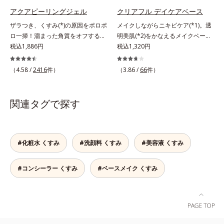
ラニンの第三のルートに着目し、日
* メラニンの生成を抑え、シミ・ソ
おすすめです。* 10時間化粧持ちデ
アクアピーリングジェル
クリアフル デイケアベース
本放射線影響学会第53回大会で
バカスを防ぐ
ータ取得済（当社調べ）効果には個
2010年10月に初めて発表したこと
ザラつき、くすみ(*)の原因をポロポ
メイクしながらニキビケア(*1)。透
人差があります。
*3 うるおいにより透明感のある肌
ロ一掃！溜まった角質をオフするピ
明美肌(*2)をかなえるメイクベー
*4 うるおいによる*5 メラノサイト
ーリングジェル。ミネラル豊富な水
税込1,886円
ス。ニキビがあると、メイクはニキ
税込1,320円
まで*6 シミ・ソバカスが肌表面に
80％とアンズ果汁で保湿効果も。化
ビに良くないのではないかと心配に
あらわれること*7 L-アスコルビン
粧のりの悪さやくすみなどを、一気
なりがち。しかし何も塗らないと、
（4.58 /
2416
件）
（3.86 /
66
件）
酸 2-グルコシド*8 L-アスコルビン
にケアできるお手入れが“角質ピー
刺激に弱いニキビ肌を紫外線にさら
酸 2-グルコシド、パウダルコ樹皮エ
リング”。「アクアピーリングジェ
してしまうことに……。クリアフル
キス、油溶性甘草エキス(2)*9 乾燥
ル」は毎日の洗顔では落とせない溜
デイケアベースは、ニキビケア(*1)
関連タグで探す
など※ウォッシュには高圧処理ビタ
まった角質を、くるくるなじませる
できる新発想のメイク下地。スキン
ミンCとブライトVCコンプレックス
だけで肌に負担をかけずに取り除き
ケアシリーズと同様のニキビケア成
は配合されていません。
ます。海洋深層水配合の水ベースと
分を配合した肌にやさしい処方なの
アンズ果汁で、角質を自然にはがれ
で、“ニキビをケアしたい”と“肌をキ
#化粧水 くすみ
#洗顔料 くすみ
#美容液 くすみ
やすく浮かせてから、「消しゴム」
レイに見せたい”が同時に叶えられ
のようにポロポロに巻き込んで取り
ます。ピンク味のあるベージュ色
#コンシーラー くすみ
#ベースメイク くすみ
除きます。水を利用して取り除く仕
で、塗るとくすみがさっと払われ、
組みなので、強い酸を使った科学的
肌が自然とトーンアップ。しっとり
なピーリングやゴシゴシこする方法
とした美しい仕上がりが続きます。
と違い、必要以上に角質を取り過ぎ
SPF28・PA+++で、ニキビ肌を紫外
る心配もありません。「ピーリング
線ダメージからもしっかりガードし