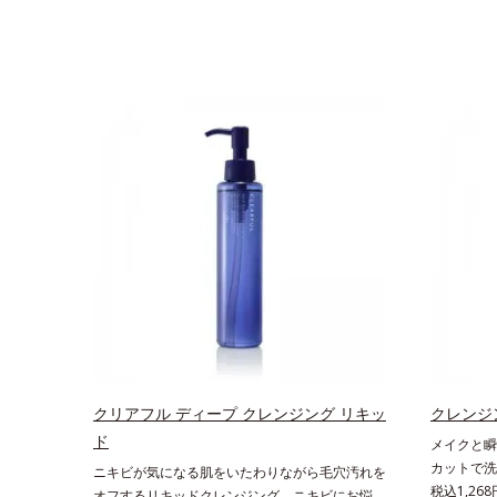
クリアフル ディープ クレンジング リキッ
クレンジ
ド
メイクと瞬
カットで洗
ニキビが気になる肌をいたわりながら毛穴汚れを
30％以上
税込1,26
オフするリキッドクレンジング。ニキビにお悩み