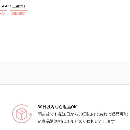
快適な洗い上がり」を叶える、アクア
（4.47 /
1146
件）
グ成分を採用。ファンデーションやポ
ーン
通販限定
クなど、それぞれの汚れに的を絞って
浄するので、あっという間にメイクオ
のようにとろみのあるテクスチャーで
と伸び広がります。さらに、成分の
が素肌のうるおいバランスを保つ保湿
、ヌルつきのないみずみずしい快適な
です。もちろん濡れた手OKです。ま
ュ部分が押しやすいボトルを採用して
で使ってもすべりにくく、濡れた手で
使いいただけます。
30日以内なら返品OK
開封後でも発送日から30日以内であれば返品可能
※商品返送料はオルビスが負担いたします