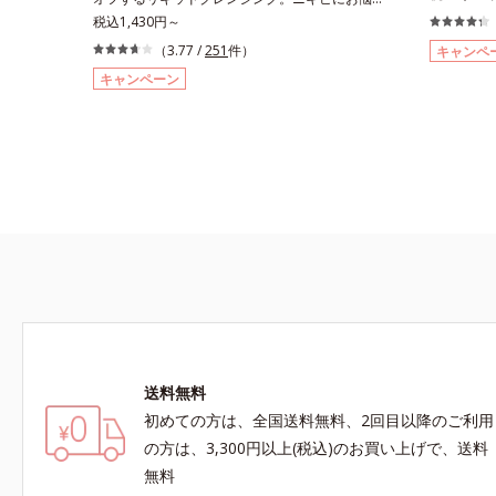
落ち」と「
の肌をいたわりながら、メイクをしっかりオフす
税込1,430円～
クレンジン
るリキッドクレンジングです。ファンデーショ
（3.77 /
251
件）
キャンペ
イントメイ
ン、ポイントメイクなどの個々の汚れに対応する
キャンペーン
効率的に洗
洗浄成分が、何度も肌をこすらなくてもメイク汚
フ。美容液
れをするんと落とします。ニキビの原因となる毛
肌にスーッ
穴の詰まりとメイク汚れにピタッと密着して落と
30％以上
す「毛穴クリア処方(*)」を採用。さらにオルビ
成分なので
スのニキビ対策スキンケア「クリアフルシリー
洗い上がり
ズ」と共通の成分も配合し、クリアな肌へ。肌へ
た、プッシ
の摩擦を軽減させるための厚みのあるテクスチャ
おり、浴室
ーと、たっぷり40％のうるおい成分、植物由来
も快適にお
の洗浄成分も配合し、繊細な肌をやさしく洗い上
げます。* 皮脂やメイクの油となじみ、毛穴の汚
れを落とす処方
送料無料
初めての方は、全国送料無料、2回目以降のご利用
の方は、3,300円以上(税込)のお買い上げで、送料
無料