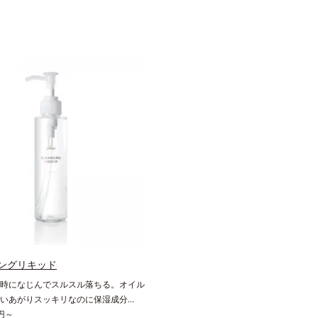
ングリキッド
時になじんでスルスル落ちる。オイル
いあがりスッキリなのに保湿成分
で後肌のうるおい感も抜群。「メイク
8円～