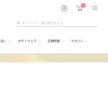
0
検
索
食品）
ボディウェア
店舗情報
マガジン