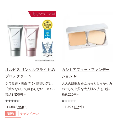
オルビス リンクルブライトUV
カシミアフィットファンデー
プロテクター N
ション N
シワ改善・美白(*1) × 防御力(*2)。
大人の肌悩みをふわっとしっかりカ
「焼かない」で終わらない、オルビ
バーして上質な大人肌へ(*1)。粉感
ス最高峰(*3)日焼け止め。シワ改
税込3,850円～
レスファンデーション。大人の肌悩
税込220円～
善・美白(*1) × 防御力(*2)「焼かな
みをふわっとしっかりカバーして、
い」で終わらないオルビス最高峰
上質な肌(*1)を演出するパウダーフ
（4.64 /
864
件）
（1.39 /
136
件）
(*3)顔用日焼け止めです。ポーラ化
ァンデーションです。毛穴もシミも
NEW
キャンペーン
成の独自研究による、紫外線に反応
くすみも“光”で飛ばし、なめらかに