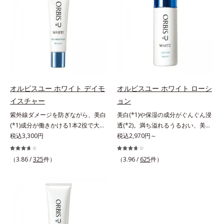
ージをご覧ください。・BEAUTY夏
上げを図ります。さらに、シミと年
上げを図ります。さらに、シミと年
ミ・ソバカスを防ぐ*2 肌にハリを
祭りは、こちら
齢の関係に着目。点在するシミだけ
齢の関係に着目。点在するシミだけ
与え若々しい印象*3 首のうるおい
でなく、メラニンが蓄積しがちな年
でなく、メラニンが蓄積しがちな年
ケアとして*4 ナイアシンアミド
齢肌の“メラニンメタボ(*2)”にアプ
齢肌の“メラニンメタボ(*2)”にアプ
ローチして、澄みわたる美肌を目指
ローチして、澄みわたる美肌を目指
します。*1 年齢を重ねた肌*2 メラ
します。*1 年齢を重ねた肌*2 メラ
ニンが過剰に生成する状態*3 メラ
ニンが過剰に生成する状態
ニンの生成を抑え、シミ・ソバカス
を防ぐ*4 コラーゲン・トリペプチ
オルビスユー ホワイト デイモ
オルビスユー ホワイト ローシ
ド Ｆ
イスチャー
ョン
紫外線ダメージを防ぎながら、美白
美白(*1)や保湿の成分がぐんぐん浸
(*1)成分が働きかける1本2役で大人
透(*2)。満ち溢れるうるおい、美肌
の肌を守りぬく。若々しく透明感の
税込3,300円
がやみつきに。若々しく透明感のあ
税込2,970円～
ある美肌を構成する要素と、年齢肌
る美肌を構成する要素と、年齢肌
(*2)のメラニン生成にアプローチし
(*3)のメラニン生成にアプローチし
（3.86 /
325
件）
（3.96 /
625
件）
て、明るくなめらかな肌へ導くスキ
て、明るくなめらかな肌へ導くスキ
ンケアシリーズです。「オルビスユ
ンケアシリーズです。「オルビスユ
ー」の理論を応用し、全方位的に肌
ー」の理論を応用し、全方位的に肌
の底上げを図ります。さらに、シミ
の底上げを図ります。さらに、シミ
と年齢の関係に着目。点在するシミ
と年齢の関係に着目。点在するシミ
だけでなく、メラニンが蓄積しがち
だけでなく、メラニンが蓄積しがち