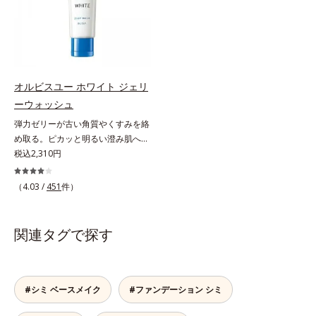
な年齢肌の“メラニンメタボ(*3)”に
な年齢肌の“メラニンメタボ(*4)”に
アプローチして、澄みわたる美肌を
アプローチして、澄みわたる美肌を
目指します。*1 メラニンの生成を
目指します。*1 メラニンの生成を
抑え、シミ・ソバカスを防ぐ*2 年
抑え、シミ・ソバカスを防ぐ*2 角
齢を重ねた肌*3 メラニンが過剰に
層まで*3 年齢を重ねた肌*4 メラニ
生成する状態
ンが過剰に生成する状態
オルビスユー ホワイト ジェリ
ーウォッシュ
弾力ゼリーが古い角質やくすみを絡
め取る。ピカッと明るい澄み肌へ。
若々しく透明感のある美肌を構成す
税込2,310円
る要素と、年齢肌(*1)のメラニン生
成にアプローチして、明るくなめら
（4.03 /
451
件）
かな肌へ導くスキンケアシリーズで
す。「オルビスユー」の理論を応用
し、全方位的に肌の底上げを図りま
関連タグで探す
す。さらに、シミと年齢の関係に着
目。点在するシミだけでなく、メラ
ニンが蓄積しがちな年齢肌の“メラ
ニンメタボ(*2)”にアプローチして、
#シミ ベースメイク
#ファンデーション シミ
澄みわたる美肌を目指します。*1