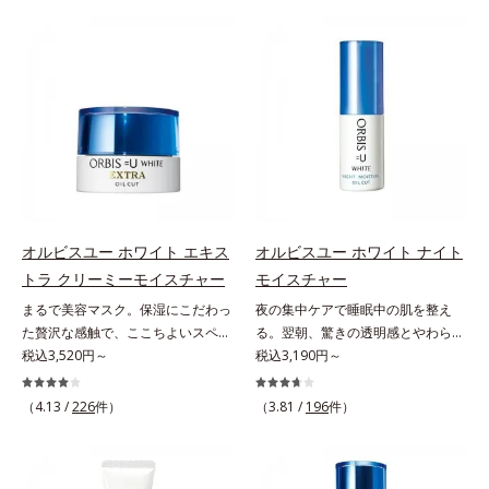
肌にぴったり密着し、SPF50+・
世代の肌に向き合い、手軽なお手入
て、明るくなめらかな肌へ導くスキ
PA++++という高い紫外線カット力
れで賢いケアを。ライフスタイルに
ンケアシリーズです。「オルビスユ
ながら、白浮きしにくい処方に。シ
なじむ、若々しい印象(*2)作りのサ
ー」の理論を応用し、全方位的に肌
ワ改善・美白を叶えながら、紫外線
ポートをします。オルビスアンバー
の底上げを図ります。さらに、シミ
を味方にしてあなたの肌を守る最高
ヴァイタルトリートメントクリーム
と年齢の関係に着目。点在するシミ
峰顔用日焼け止めです。*1 メラニ
「オルビスアンバー ヴァイタルト
だけでなく、メラニンが蓄積しがち
ンの生成を抑え、シミ・ソバカスを
リートメントクリーム」は、1品
な年齢肌(*2)の“メラニンメタボ
防ぐ*2 化粧膜のくずれにくさ、肌
で、化粧水、クリーム、シワ改善・
(*3)”にアプローチして、澄みわたる
をうるおして保護すること*3 オル
美白(*1)美容液、乳液・保湿液、ネ
美肌を目指します。*1 乾燥やキメ
ビス内最高の紫外線カットレベル*4
ッククリーム(*3)、パックの6役を
の乱れ、ハリ不足など*2 年齢を重
紫外線に瞬時に反応して、膜が厚く
担い、複合的にアプローチ。Wナイ
ねた肌*3 メラニンが過剰に生成す
オルビスユー ホワイト エキス
オルビスユー ホワイト ナイト
なり始めることおよび表面に新たな
アシン(*4)によるシワ改善・シミ予
る状態
トラ クリーミーモイスチャー
モイスチャー
膜ができ始めることで膜が強くくず
防に加え、複合成分コラーゲンコン
れにくくなり、密閉することで保湿
まるで美容マスク。保湿にこだわっ
夜の集中ケアで睡眠中の肌を整え
プレックスSPが肌のハリを徹底サポ
成分を浸透促進すること（角層ま
た贅沢な感触で、ここちよいスペシ
る。翌朝、驚きの透明感とやわらか
ート。肌なじみのよいクリーム構造
で）*5 保湿成分*6 角層まで＜使用
ャルケアを。若々しく透明感のある
税込3,520円～
さを感じて。若々しく透明感のある
税込3,190円～
で角層まで保湿成分が浸透し、うる
量目安＞大きめのパール1粒程度
美肌を構成する要素と、年齢肌(*1)
美肌を構成する要素と、年齢肌(*1)
おいをギュッと閉じ込めます。洗顔
※全顔使用の場合＜使用ステップ＞
のメラニン生成にアプローチして、
のメラニン生成にアプローチして、
の後、これ1品だけでマルチにケ
（4.13 /
226
件）
（3.81 /
196
件）
洗顔料 ⇒ 化粧水 ⇒ 保湿液 ⇒オル
明るくなめらかな肌へ導くスキンケ
明るくなめらかな肌へ導くスキンケ
ア。うるおいのベールで守られた、
ビス リンクルブライトUVプロテク
アシリーズです。「オルビスユー」
アシリーズです。「オルビスユー」
ハリ感のあるなめらかな肌を叶えま
ター N各商品の詳しい情報は商品ペ
の理論を応用し、全方位的に肌の底
の理論を応用し、全方位的に肌の底
す。*1 メラニンの生成を抑え、シ