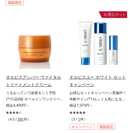
通販限定
して強固な膜を形成する技術「瞬間
仕上げる3種のパウダー（高いカバ
オートディフェンステクノロジー
ー力と艶を実現するパウダー・ムラ
(*4)」を搭載。紫外線を浴びた膜が
のないなめらかな肌に整えるパウダ
厚く強靭に進化することで、紫外線
ー・自然な血色感をプラスする(*1)
が強い環境でも汗やくずれから肌を
パウダー）を配合。さらに体温でと
守り、美容成分(*5)の浸透を促進
ろける保湿成分で粉体をコーティン
(*6)します。有効成分「ナイアシン
グ、スフレ状にする製法と美容液成
アミド」配合。真皮のコラーゲン産
分(*2)により、重ねてもふんわり軽
生を促進し今あるシワを改善。メラ
やかに密着してうるおいが続きま
ニンの受け渡しを抑制することで、
す。粉浮きや厚塗り感の少ない、リ
未来のシミ・ソバカスも予防しま
キッド派にもおすすめのパウダーフ
す。今あるシワも未来のシミにもア
ァンデーションです。*1 メイク効
オルビスアンバー ヴァイタル
オルビスユー ホワイト セット
プローチ。保湿成分が日中の肌にも
果による *2 保湿成分
トリートメントクリーム
キャンペーン
うるおいを与え、明るくなめらかな
肌へ導きます。さらに落ちにくくす
うるおってシワ改善＆シミ予防
お得なセットキャンペーン実施中！
るとキシキシし、塗りごこちを優先
(*1)1品6役 オールインワンクリー
年齢サイン(*1)もシミも気になる方
すると膜がくずれやすくなる日焼け
ム。オルビスアンバーは、いつも⾃
税込4,400円～
へ。ベニバナエキスとアルブチンの
税込7,970円～
止めのジレンマを解消すべく試作を
然体で美しくありたいと願う⼤⼈世
Wケアで、若々しい透明美肌へ導く
重ね、落ちにくくのびのよいみずみ
代に寄り添うブランドです。年齢印
スキンケアシリーズ。若々しく透明
（4.3 /
361
件）
（5 /
1
件）
ずしいテクスチャーを追求しまし
象研究に基づいた肌サイエンスで、
感のある美肌を構成する要素と、年
キャンペーン
通販限定
た。まるで美容液級のなめらかさで
複合的なお悩みにアプローチ。大人
齢肌のメラニン生成にアプローチし