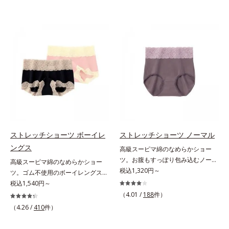
ストレッチショーツ ボーイレ
ストレッチショーツ ノーマル
ングス
高級スーピマ綿のなめらかショー
ツ。お腹もすっぽり包み込むノーマ
高級スーピマ綿のなめらかショー
ルタイプ。ぴったり密着して、くい
税込1,320円～
ツ。ゴム不使用のボーイレングス。
こまない座るとヒップの面積は広が
ぴったり密着して、くいこまない座
税込1,540円～
り、立つと元に戻ります。このよう
るとヒップの面積は広がり、立つと
（4.01 /
188
件）
な「面積の変化」にぴったりついて
元に戻ります。このような「面積の
（4.26 /
410
件）
くる立体設計。脚口を前寄りにつ
変化」にぴったりついてくる立体設
け、ヒップをたっぷり包み込む布分
計。脚口を前寄りにつけ、ヒップを