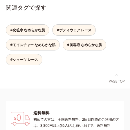
量を使いました。だからどんな動き
たっぷり包み込む布分量を使いまし
関連タグで探す
にも密着して、ズレやくいこみがあ
た。だからどんな動きにも密着し
りません。ヒップだけでなくお腹も
て、ズレやくいこみがありません。
すっぽり包み込むノーマルタイプで
股上浅めでローライズパンツもはき
す。うっとりするような肌ざわり
こなせるボーイレングスタイプで
#化粧水 なめらかな肌
#ボディウェア レース
「高級スーピマ綿」を贅沢に使用
す。うっとりするような肌ざわり
し、肌にぴたっと吸いつくようなこ
「高級スーピマ綿」を贅沢に使用
#モイスチャー なめらかな肌
#美容液 なめらかな肌
こちよさを感じます。ワンランク上
し、肌にぴたっと吸いつくようなこ
のなめらかな肌ざわりです。ふわふ
こちよさを感じます。ワンランク上
わ感触のレースウエストと脚口のレ
のなめらかな肌ざわりです。ふわふ
#ショーツ レース
ース肌側は、極細のマイクロパイル
わ感触のレースウエストと脚口のレ
を使った特別仕様で、ふわふわの肌
ース肌側は、極細のマイクロパイル
ざわり。レースが肌にあたってチク
を使った特別仕様で、ふわふわの肌
チク…という不快感がありません。
ざわり。レースが肌にあたってチク
※価格はサイズによって異なりま
チク…という不快感がありません。
す。
送料無料
初めての方は、全国送料無料、2回目以降のご利用の方
は、3,300円以上(税込)のお買い上げで、送料無料