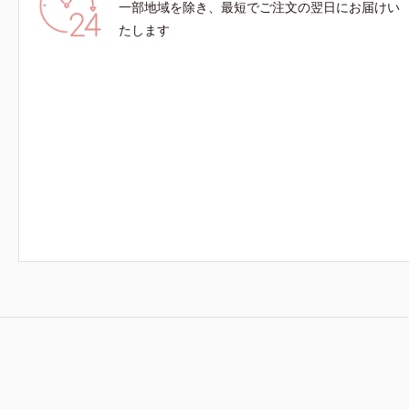
一部地域を除き、最短でご注文の翌日にお届けい
ちます。*1 メイク効果による*2 角層の範囲内*3
スキンプロテクト※複合成分配合＝肌を保護し、
たします
乾燥を防ぐ複合成分 ※ ビルベリー葉エキス、
タベブイアインペチギノサ樹皮エキス*4 グリセ
リルグルコシド（保湿成分）、（ジメチコン／ビ
ニルジメチコン）クロスポリマー、ジメチコン
（カバー成分）*5 アクリレーツコポリマー