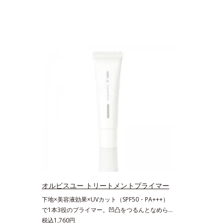
オルビスユー トリートメントプライマー
下地×美容液効果×UVカット（SPF50・PA+++）
で1本3役のプライマー。凹凸をつるんとなめら
かに(*1)整え、化粧ノリUPの高機能化粧下
税込1,760円