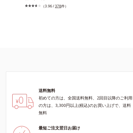
地。“塗るたび高まる、素肌の美しさ” 肌本来の美
（3.96 /
378
件）
しさを引き出す『オルビスユー』発想で、乾燥に
よる小ジワをカバーしてハリ肌に整える高機能化
粧下地毛穴や小ジワの凹凸をつるんとなめらかに
(*1)。スキンケア発想の化粧下地です。保湿成分
が肌全層(*2)に働きかけて、肌のうるおいをグン
とアップ＆リッチなクリームのようにぴたっと密
着。乾燥による小ジワを目立たなく(*1)し、つる
んとしたハリ肌に仕上げます。むやみに隠すので
はなくふわりと光を拡散させ、メイク×スキンケ
アのW効果で軽やかな美肌を印象づけます。紫外
線吸収剤フリーなのに高SPF値、さらにスキンプ
ロテクト複合成分(*3)が、ブルーライト、紫外
線、大気中の微粒子汚れなどの外的ダメージから
送料無料
肌表面をガードします。【カバー効果】保湿性凹
初めての方は、全国送料無料、2回目以降のご利用
凸カバー複合成分(*4)肌悩みが気になる時でも、
ただ隠すだけでなく、乾きやすい肌にうるおいを
の方は、3,300円以上(税込)のお買い上げで、送料
届けながら、光拡散効果で乾燥小ジワや毛穴もカ
無料
バーします。【ラスティング効果】皮脂選択テカ
リ防止成分(*5)テカリの主成分を選択的に吸収
最短ご注文翌日お届け
し、うるおいはしっかり残すことでカバー力を保