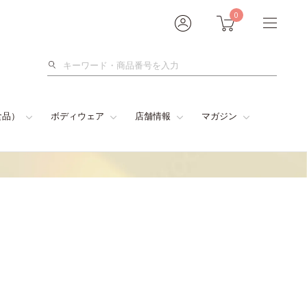
0
検
索
食品）
ボディウェア
店舗情報
マガジン