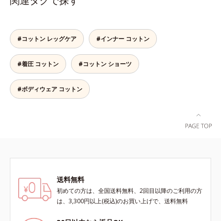
関連タグで探す
ポカポカ。脇には縫い目がないの
で、気になる肌への当たりもありま
せん。S～LLサイズの幅広い体型に
対応します。
#コットン レッグケア
#インナー コットン
#着圧 コットン
#コットン ショーツ
#ボディウェア コットン
送料無料
初めての方は、全国送料無料、2回目以降のご利用の方
は、3,300円以上(税込)のお買い上げで、送料無料