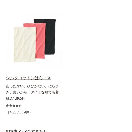
シルクコットンはらまき
あったかい、ひびかない、はらま
き。薄いから、タイトな服でも着こ
なしスマート。贅沢なダブル素材
税込1,865円
で、薄手なのに驚くほどポカポカ肌
側はシルク100％、表側はコットン
（4.35 /
339
件）
100％の贅沢なはらまきです。2つ
の生地の間に温かい空気をたっぷり
ためこむから、薄手なのに驚くほど