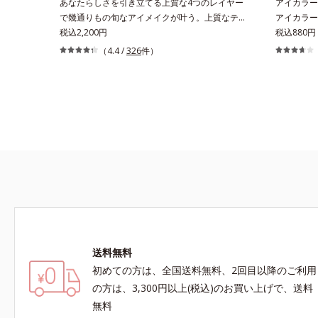
あなたらしさを引き立てる上質な4つのレイヤー
アイカラー
で幾通りもの旬なアイメイクが叶う。上質なテク
アイカラー
スチャーと多様なカラーリングで、似合うを知る
税込2,200円
を最大限に
税込880円
＆楽しさを引き出す、4色のアイカラーパレット
ラーベース
（4.4 /
326
件）
です。ふんわり溶け込みやすい多様な質感と計算
ば、目元の
された配色だから重ねてもくすまず、簡単に印象
ップ。アイ
的な目元が完成します。2色だけを使って簡単
させます。
に。3色使って印象的に。4色全部使えば可能性
ラーのもち
は無限大。もちろん単色使いもOK！あなたらし
OK！ 繊
さを引き立てる4つのレイヤーで、幾通りもの旬
立体的に見
なアイメイクをお楽しみください。
送料無料
初めての方は、全国送料無料、2回目以降のご利用
の方は、3,300円以上(税込)のお買い上げで、送料
無料