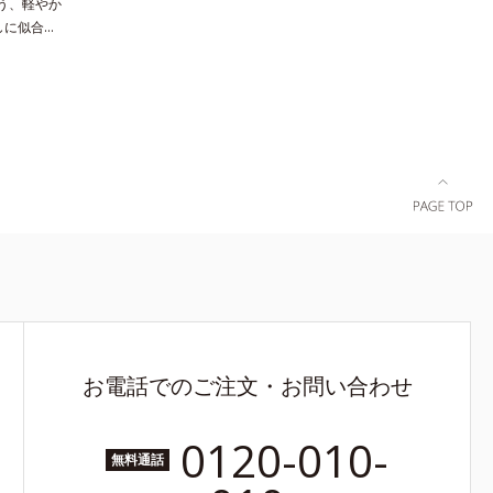
う、軽やか
しに似合
デイリーアイ
組み合わせ
美しいグラ
にUP。重
能で、毎日
れぞれの肌
冒険カラー
かな目元に
た粉体が、
粉体になる
ました。肌
っとのび広
お電話でのご注文・お問い合わせ
0120-010-
無料通話