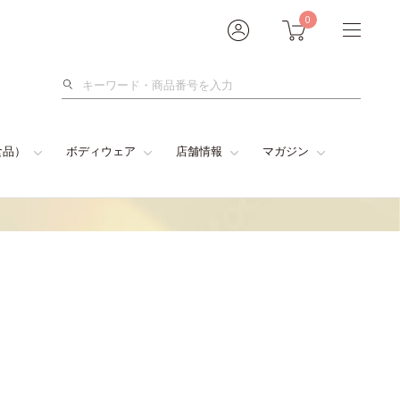
0
検
索
食品）
ボディウェア
店舗情報
マガジン