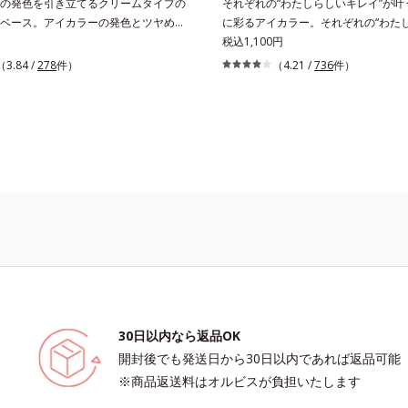
の発色を引き立てるクリームタイプの
それぞれの“わたしらしいキレイ”が叶
ベース。アイカラーの発色とツヤめき
に彩るアイカラー。それぞれの“わた
引き立てる、クリームタイプのアイカ
う！”を叶える、絶妙な2色セットの
税込1,100円
です。アイカラーのベースに仕込め
カラーです。自由に使い回せる濃淡の
（3.84 /
278
件）
（4.21 /
736
件）
くすみを払ってナチュラルにトーンア
は、指でササッとラフに重ねるだけで
カラーの発色を高め、化粧のりをUP
デーションが作れて、瞳の印象を確実
さらに肌にしっかり密着して、アイカ
ね方次第で印象の異なる仕上がりが可
も高めます。単品使いももちろん
のメイクがもっと楽しくなります。そ
細なパールが角度によって瞬き、目元を
色を考えたこだわりの色設計だから、
せてくれます。
も肌にすんなりなじみ、立体的で華や
仕上がります。容器の中でプレスされ
塗布時にプレス圧から解放されて丸い
「バウンスロールパウダー」を採用し
の上で転がりやすく、ひと塗りでふわ
がります。
30日以内なら返品OK
開封後でも発送日から30日以内であれば返品可能
※商品返送料はオルビスが負担いたします