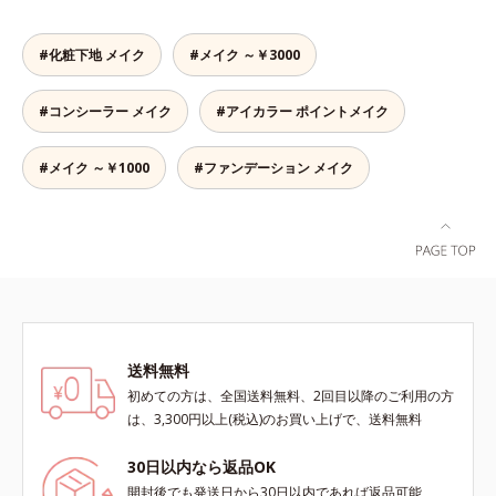
上がりが可能で、毎日のメイクがも
っと楽しくなります。それぞれの肌
色を考えたこだわりの色設計だか
#化粧下地 メイク
#メイク ～￥3000
ら、冒険カラーも肌にすんなりなじ
み、立体的で華やかな目元に仕上が
#コンシーラー メイク
#アイカラー ポイントメイク
ります。容器の中でプレスされた粉
体が、塗布時にプレス圧から解放さ
れて丸い粉体になる「バウンスロー
#メイク ～￥1000
#ファンデーション メイク
ルパウダー」を採用しました。肌の
上で転がりやすく、ひと塗りでふわ
っとのび広がります。
送料無料
初めての方は、全国送料無料、2回目以降のご利用の方
は、3,300円以上(税込)のお買い上げで、送料無料
30日以内なら返品OK
開封後でも発送日から30日以内であれば返品可能