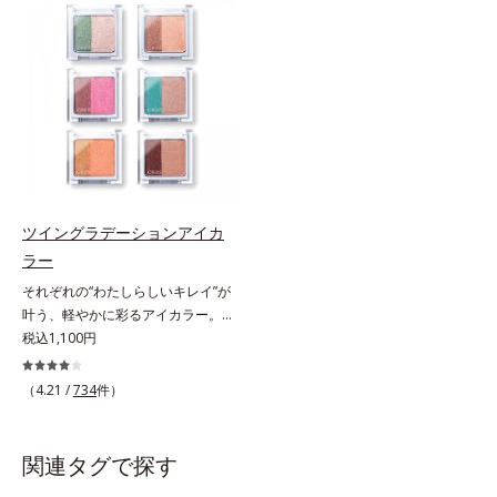
をUPさせます。さらに肌にしっか
た配色だから重ねてもくすまず、簡
り密着して、アイカラーのもちも高
単に印象的な目元が完成します。2
めます。単品使いももちろんOK！
色だけを使って簡単に。3色使って
繊細なパールが角度によって瞬き、
印象的に。4色全部使えば可能性は
目元を立体的に見せてくれます。
無限大。もちろん単色使いもOK！
あなたらしさを引き立てる4つのレ
イヤーで、幾通りもの旬なアイメイ
クをお楽しみください。
ツイングラデーションアイカ
ラー
それぞれの“わたしらしいキレイ”が
叶う、軽やかに彩るアイカラー。そ
れぞれの“わたしに似合う！”を叶え
税込1,100円
る、絶妙な2色セットのデイリーア
イカラーです。自由に使い回せる濃
（4.21 /
734
件）
淡の組み合わせは、指でササッとラ
フに重ねるだけで美しいグラデーシ
ョンが作れて、瞳の印象を確実に
関連タグで探す
UP。重ね方次第で印象の異なる仕