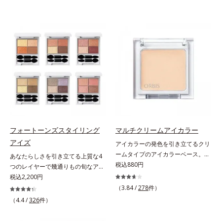
フォートーンズスタイリング
マルチクリームアイカラー
アイズ
アイカラーの発色を引き立てるクリ
ームタイプのアイカラーベース。ア
あなたらしさを引き立てる上質な4
イカラーの発色とツヤめきを最大限
税込880円
つのレイヤーで幾通りもの旬なアイ
に引き立てる、クリームタイプのア
メイクが叶う。上質なテクスチャー
税込2,200円
イカラーベースです。アイカラーの
と多様なカラーリングで、似合うを
（3.84 /
278
件）
ベースに仕込めば、目元のくすみを
知る＆楽しさを引き出す、4色のア
（4.4 /
326
件）
払ってナチュラルにトーンアップ。
イカラーパレットです。ふんわり溶
アイカラーの発色を高め、化粧のり
け込みやすい多様な質感と計算され