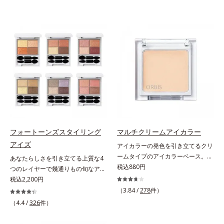
フォートーンズスタイリング
マルチクリームアイカラー
アイズ
アイカラーの発色を引き立てるクリ
ームタイプのアイカラーベース。ア
あなたらしさを引き立てる上質な4
イカラーの発色とツヤめきを最大限
税込880円
つのレイヤーで幾通りもの旬なアイ
に引き立てる、クリームタイプのア
メイクが叶う。上質なテクスチャー
税込2,200円
イカラーベースです。アイカラーの
と多様なカラーリングで、似合うを
（3.84 /
278
件）
ベースに仕込めば、目元のくすみを
知る＆楽しさを引き出す、4色のア
（4.4 /
326
件）
払ってナチュラルにトーンアップ。
イカラーパレットです。ふんわり溶
アイカラーの発色を高め、化粧のり
け込みやすい多様な質感と計算され