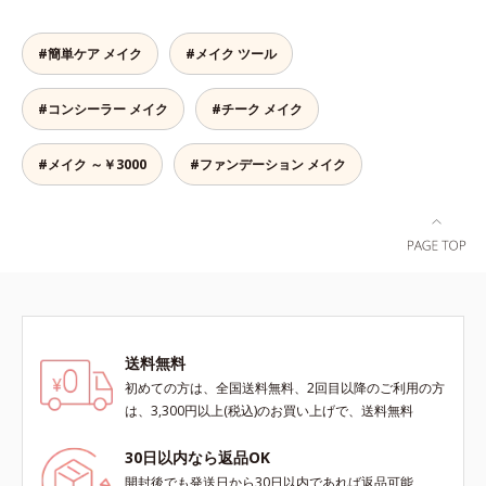
上がりが可能で、毎日のメイクがも
っと楽しくなります。それぞれの肌
色を考えたこだわりの色設計だか
#簡単ケア メイク
#メイク ツール
ら、冒険カラーも肌にすんなりなじ
み、立体的で華やかな目元に仕上が
#コンシーラー メイク
#チーク メイク
ります。容器の中でプレスされた粉
体が、塗布時にプレス圧から解放さ
れて丸い粉体になる「バウンスロー
#メイク ～￥3000
#ファンデーション メイク
ルパウダー」を採用しました。肌の
上で転がりやすく、ひと塗りでふわ
っとのび広がります。
送料無料
初めての方は、全国送料無料、2回目以降のご利用の方
は、3,300円以上(税込)のお買い上げで、送料無料
30日以内なら返品OK
開封後でも発送日から30日以内であれば返品可能