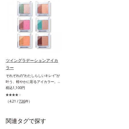
をUPさせます。さらに肌にしっか
た配色だから重ねてもくすまず、簡
り密着して、アイカラーのもちも高
単に印象的な目元が完成します。2
めます。単品使いももちろんOK！
色だけを使って簡単に。3色使って
繊細なパールが角度によって瞬き、
印象的に。4色全部使えば可能性は
目元を立体的に見せてくれます。
無限大。もちろん単色使いもOK！
あなたらしさを引き立てる4つのレ
イヤーで、幾通りもの旬なアイメイ
クをお楽しみください。
ツイングラデーションアイカ
ラー
それぞれの“わたしらしいキレイ”が
叶う、軽やかに彩るアイカラー。そ
れぞれの“わたしに似合う！”を叶え
税込1,100円
る、絶妙な2色セットのデイリーア
イカラーです。自由に使い回せる濃
（4.21 /
736
件）
淡の組み合わせは、指でササッとラ
フに重ねるだけで美しいグラデーシ
ョンが作れて、瞳の印象を確実に
関連タグで探す
UP。重ね方次第で印象の異なる仕