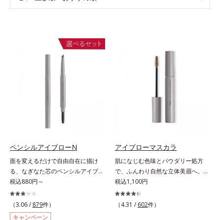
ペンシルアイブローN
アイブローマスカラ
面を変えるだけで自由自在に描け
肌になじむ色味とパウダリー処方
る、なぎなた芯のペンシルアイブロ
で、ふんわり自然な立体美眉へ。使
ー。角度を変えるだけで自由自在に
税込880円～
いやすさと仕上がりの美しさを追求
税込1,100円
描けるペンシルアイブローです。な
した眉マスカラです。日本人の肌に
ぎなた芯だから、接地面を変えるだ
自然になじむ、色調と彩度にこだわ
（3.06 /
879
件）
（4.31 /
602
件）
けで太い線から細い線まで、テクニ
った絶妙な色展開。自眉をササッと
キャンペーン