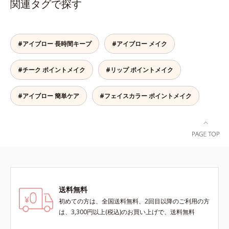
関連タグで探す
す。速乾性のサラッとした透明の液
ぐっとアカ抜けた印象になります。
なので、塗ったことを忘れてしまう
また、粉とびせず眉に溶け込むよう
くらい自然な仕上がり。毎日使うも
なフィット感は、「なめらか密着パ
のだから、肌へのやさしさも考慮
ウダー」の成せるワザ。軽くブラシ
#アイブロー 長時間キープ
#アイブロー メイク
し、植物性保湿成分・ユリエキスを
を引くだけで、眉尻ラインまでキレ
配合しています。
イに描け、仕上がりはどこまでもナ
#チーク ポイントメイク
#リップ ポイントメイク
チュラル。汗、皮脂にも強く、描き
たての美しい眉を1日中持続しま
す。
#アイブロー 簡単ケア
#フェイスカラー ポイントメイク
送料無料
初めての方は、全国送料無料、2回目以降のご利用の方
は、3,300円以上(税込)のお買い上げで、送料無料