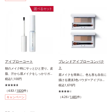
ックいらずで簡単に。スムースライ
なぞるだけで、ふんわり質感と自然
ン成分(*)配合で、毛の1本1本まで
な眉色のあか抜け美人眉が完成しま
軽やかに描けます。ペンシルの後ろ
す。
にはスクリューブラシが付いている
ので、毛流れを整えたり、色をなじ
ませたり、ラインをぼかしたりと大
活躍。これ1本で完成度の高い、ふ
んわり眉に仕上がります。※中身を
取り替えられるリフィルをご用意し
ています。* ダイマージリノール酸
ダイマージレイルビス（ベヘニル/
イソステアリル/フィトステリル）
アイブローコート
ブレンドアイブローコンパク
配合＝感触向上成分
ト
朝のメイク時にサッとひと塗り。皮
脂、汗から眉メイクをしっかりガー
眉メイクを簡単に。色も形も自在に
ド！。メイク時に描いた眉の上から
税込1,100円
描ける濃淡3色パウダーアイブロ
サッとひと塗りするだけで、描いた
ー。眉は髪の色に合わせると自然。
税込1,676円
ままの美しい眉を長時間キープしま
濃淡3色セットなら、混ぜ方次第で
（4.83 /
1830
件）
す。汗、皮脂、こすれなどから美し
自分にぴったりの眉色が作れます。
（4.26 /
1485
件）
キャンペーン
い眉をしっかり守るウォータープル
さらに眉頭は薄く、眉山〜眉尻は濃
ーフタイプながら、通常のクレンジ
いめの自然なグラデーションもお手
ングで簡単に落とすことができま
のもの。眉を立体的に描くだけで、