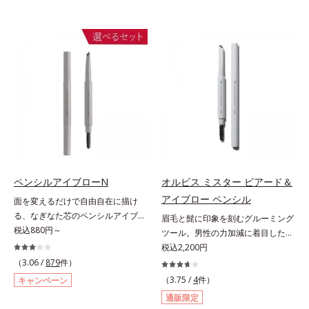
ペンシルアイブローN
オルビス ミスター ビアード＆
アイブロー ペンシル
面を変えるだけで自由自在に描け
る、なぎなた芯のペンシルアイブロ
眉毛と髭に印象を刻むグルーミング
ー。角度を変えるだけで自由自在に
税込880円～
ツール。男性の力加減に着目した絶
描けるペンシルアイブローです。な
妙な柔らかさと肌なじみ・密着感を
税込2,200円
ぎなた芯だから、接地面を変えるだ
計算したフィックスブレード処方
（3.06 /
879
件）
けで太い線から細い線まで、テクニ
と、テクニック不要で太い部分も細
（3.75 /
4
件）
キャンペーン
ックいらずで簡単に。スムースライ
い部分も自由自在に描き足せるマル
通販限定
ン成分(*)配合で、毛の1本1本まで
チブレード処方を採用。眉毛を描き