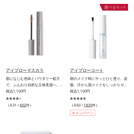
軽やかに描けます。ペンシルの後ろ
慣れていない男性でも簡単に理想の
にはスクリューブラシが付いている
眉毛を描くことができます。なりた
ので、毛流れを整えたり、色をなじ
い印象や髪色に合わせて選べる2色
ませたり、ラインをぼかしたりと大
展開。ブレイブグレー：きりっとし
活躍。これ1本で完成度の高い、ふ
た精悍な印象に導くシックグレー。
んわり眉に仕上がります。※中身を
黒髪の人におすすめ。スタイリッシ
取り替えられるリフィルをご用意し
ュブラウン：柔らかい印象に導くス
ています。* ダイマージリノール酸
タイリッシュブラウン。茶色味がか
ダイマージレイルビス（ベヘニル/
った髪色の人におすすめ。【ご使用
イソステアリル/フィトステリル）
方法】■眉毛に使用する場合①付属
配合＝感触向上成分
のスクリューブラシで毛流れを整え
アイブローマスカラ
アイブローコート
た後、中央から眉山に向かって眉毛
肌になじむ色味とパウダリー処方
朝のメイク時にサッとひと塗り。皮
の隙間を埋めるように描きます。②
で、ふんわり自然な立体美眉へ。使
脂、汗から眉メイクをしっかりガー
眉山から眉尻へ描き、眉頭を整えま
いやすさと仕上がりの美しさを追求
税込1,100円
ド！。メイク時に描いた眉の上から
税込1,100円
す。③最後に、スクリューブラシで
した眉マスカラです。日本人の肌に
サッとひと塗りするだけで、描いた
全体を軽くぼかします。■ヒゲやも
自然になじむ、色調と彩度にこだわ
ままの美しい眉を長時間キープしま
（4.31 /
602
件）
みあげに使用する場合①付属のスク
（4.83 /
1830
件）
った絶妙な色展開。自眉をササッと
す。汗、皮脂、こすれなどから美し
リューブラシで毛流れを整えた後、
キャンペーン
なぞるだけで、ふんわり質感と自然
い眉をしっかり守るウォータープル
軸先の細い方を使って毛を一本ずつ
な眉色のあか抜け美人眉が完成しま
ーフタイプながら、通常のクレンジ
書き足すように足りない部分や整え
す。
ングで簡単に落とすことができま
たい部分を描きます。②最後に毛流