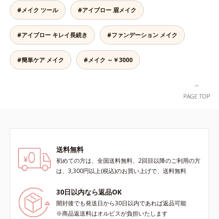
ウダー」の成せるワザ。軽くブラシ
#メイク ツール
#アイブロー 眉メイク
を引くだけで、眉尻ラインまでキレ
イに描け、仕上がりはどこまでもナ
#アイブロー キレイ長続き
#ファンデーション メイク
チュラル。汗、皮脂にも強く、描き
たての美しい眉を1日中持続しま
す。
#簡単ケア メイク
#メイク ～￥3000
送料無料
初めての方は、全国送料無料、2回目以降のご利用の方
は、3,300円以上(税込)のお買い上げで、送料無料
30日以内なら返品OK
開封後でも発送日から30日以内であれば返品可能
※商品返送料はオルビスが負担いたします