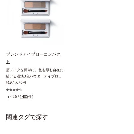
す。速乾性のサラッとした透明の液
れに沿ってスクリューブラシで軽く
なので、塗ったことを忘れてしまう
ぼかします。
くらい自然な仕上がり。毎日使うも
のだから、肌へのやさしさも考慮
し、植物性保湿成分・ユリエキスを
配合しています。
ブレンドアイブローコンパク
ト
眉メイクを簡単に。色も形も自在に
描ける濃淡3色パウダーアイブロ
ー。眉は髪の色に合わせると自然。
税込1,676円
濃淡3色セットなら、混ぜ方次第で
自分にぴったりの眉色が作れます。
（4.26 /
1485
件）
さらに眉頭は薄く、眉山〜眉尻は濃
いめの自然なグラデーションもお手
のもの。眉を立体的に描くだけで、
関連タグで探す
ぐっとアカ抜けた印象になります。
また、粉とびせず眉に溶け込むよう
なフィット感は、「なめらか密着パ