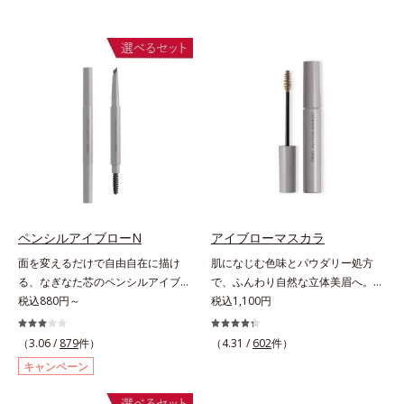
ペンシルアイブローN
アイブローマスカラ
面を変えるだけで自由自在に描け
肌になじむ色味とパウダリー処方
る、なぎなた芯のペンシルアイブロ
で、ふんわり自然な立体美眉へ。使
ー。角度を変えるだけで自由自在に
税込880円～
いやすさと仕上がりの美しさを追求
税込1,100円
描けるペンシルアイブローです。な
した眉マスカラです。日本人の肌に
ぎなた芯だから、接地面を変えるだ
自然になじむ、色調と彩度にこだわ
（3.06 /
879
件）
（4.31 /
602
件）
けで太い線から細い線まで、テクニ
った絶妙な色展開。自眉をササッと
キャンペーン
ックいらずで簡単に。スムースライ
なぞるだけで、ふんわり質感と自然
ン成分(*)配合で、毛の1本1本まで
な眉色のあか抜け美人眉が完成しま