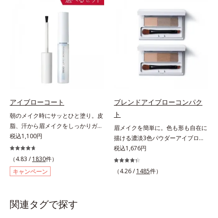
軽やかに描けます。ペンシルの後ろ
す。
にはスクリューブラシが付いている
ので、毛流れを整えたり、色をなじ
ませたり、ラインをぼかしたりと大
活躍。これ1本で完成度の高い、ふ
んわり眉に仕上がります。※中身を
取り替えられるリフィルをご用意し
ています。* ダイマージリノール酸
ダイマージレイルビス（ベヘニル/
イソステアリル/フィトステリル）
アイブローコート
ブレンドアイブローコンパク
配合＝感触向上成分
ト
朝のメイク時にサッとひと塗り。皮
脂、汗から眉メイクをしっかりガー
眉メイクを簡単に。色も形も自在に
ド！。メイク時に描いた眉の上から
税込1,100円
描ける濃淡3色パウダーアイブロ
サッとひと塗りするだけで、描いた
ー。眉は髪の色に合わせると自然。
税込1,676円
ままの美しい眉を長時間キープしま
濃淡3色セットなら、混ぜ方次第で
（4.83 /
1830
件）
す。汗、皮脂、こすれなどから美し
自分にぴったりの眉色が作れます。
（4.26 /
1485
件）
キャンペーン
い眉をしっかり守るウォータープル
さらに眉頭は薄く、眉山〜眉尻は濃
ーフタイプながら、通常のクレンジ
いめの自然なグラデーションもお手
ングで簡単に落とすことができま
のもの。眉を立体的に描くだけで、
関連タグで探す
す。速乾性のサラッとした透明の液
ぐっとアカ抜けた印象になります。
なので、塗ったことを忘れてしまう