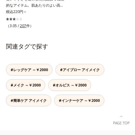
的なアイテム。肌あたりのよい高品
質なパフ。オルビスのすべてのリキ
税込220円～
ッドファンデーションにお使いいた
だけるパフや、それぞれのファンデ
（3.05 /
207
件）
ーションに合わせて作られた専用の
パフなど、ファンデーション、パウ
ダーの特性に合わせて開発された機
関連タグで探す
能的なパフです。用途に合わせてお
選びください。■ファンデーション
一覧はこちら
#レッグケア ～￥2000
#アイブロー アイメイク
#メイク ～￥2000
#オルビス ～￥2000
#簡単ケア アイメイク
#インナーケア ～￥2000