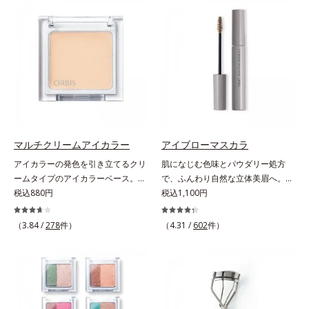
ラスできます。アイラインを描いた
軽やかに描けます。ペンシルの後ろ
後に、後ろに付いているチップでま
にはスクリューブラシが付いている
つ毛の間を埋めるようにぼかせば、
ので、毛流れを整えたり、色をなじ
ぱっちりと際立つナチュラルな目元
ませたり、ラインをぼかしたりと大
が完成します。汗や涙、皮脂にも強
活躍。これ1本で完成度の高い、ふ
く、美しい仕上がりを長時間キー
んわり眉に仕上がります。※中身を
プ。目元ケア成分(*)で目元の負担も
取り替えられるリフィルをご用意し
軽減します。※中身を取り替えられ
ています。* ダイマージリノール酸
るリフィルをご用意しています。*
ダイマージレイルビス（ベヘニル/
パンテノール配合＝保湿成分
イソステアリル/フィトステリル）
マルチクリームアイカラー
アイブローマスカラ
配合＝感触向上成分
アイカラーの発色を引き立てるクリ
肌になじむ色味とパウダリー処方
ームタイプのアイカラーベース。ア
で、ふんわり自然な立体美眉へ。使
イカラーの発色とツヤめきを最大限
税込880円
いやすさと仕上がりの美しさを追求
税込1,100円
に引き立てる、クリームタイプのア
した眉マスカラです。日本人の肌に
イカラーベースです。アイカラーの
自然になじむ、色調と彩度にこだわ
（3.84 /
278
件）
（4.31 /
602
件）
ベースに仕込めば、目元のくすみを
った絶妙な色展開。自眉をササッと
払ってナチュラルにトーンアップ。
なぞるだけで、ふんわり質感と自然
アイカラーの発色を高め、化粧のり
な眉色のあか抜け美人眉が完成しま
をUPさせます。さらに肌にしっか
す。
り密着して、アイカラーのもちも高
めます。単品使いももちろんOK！