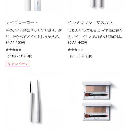
み、立体的で華やかな目元に仕上が
ります。容器の中でプレスされた粉
体が、塗布時にプレス圧から解放さ
れて丸い粉体になる「バウンスロー
アイブローコート
イルミラッシュマスカラ
ルパウダー」を採用しました。肌の
朝のメイク時にサッとひと塗り。皮
つるんと“レフ板まつ毛”で瞳に輝き
上で転がりやすく、ひと塗りでふわ
脂、汗から眉メイクをしっかりガー
を。イキイキと魅力的な印象の目元
っとのび広がります。
ド！。メイク時に描いた眉の上から
税込1,100円
へ。“レフ板まつ毛”で瞳に光を映り
税込1,430円
サッとひと塗りするだけで、描いた
込ませ、印象的な目元に魅せるマス
ままの美しい眉を長時間キープしま
カラです。特殊な板状の粉体がまつ
（4.83 /
1830
件）
（3.06 /
302
件）
す。汗、皮脂、こすれなどから美し
毛に均一に密着することで、つるん
キャンペーン
い眉をしっかり守るウォータープル
とダマのない仕上がりに。まるでレ
ーフタイプながら、通常のクレンジ
フ板のように瞳に輝きを映し込みま
ングで簡単に落とすことができま
す。さらに、ロングとボリューム、
す。速乾性のサラッとした透明の液
服や気分に合わせて1本で2つの仕上
なので、塗ったことを忘れてしまう
がりが楽しめる2wayブラシを採用
くらい自然な仕上がり。毎日使うも
しました。ひと塗りでまつ毛を根元
のだから、肌へのやさしさも考慮
から持ち上げて、美しくセパレート
し、植物性保湿成分・ユリエキスを
させ、瞳への輝きをサポートしま
配合しています。
す。しなやかにカールをキープし、
汗や皮脂に強いウォータープルーフ
タイプながら、お湯だけで簡単にオ