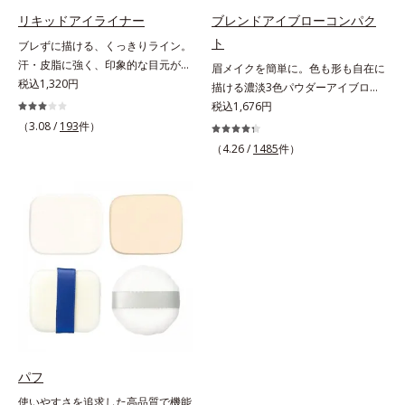
フできます。
リキッドアイライナー
ブレンドアイブローコンパク
ト
ブレずに描ける、くっきりライン。
汗・皮脂に強く、印象的な目元が続
眉メイクを簡単に。色も形も自在に
く。なめらかなタッチでブレずに美
税込1,320円
描ける濃淡3色パウダーアイブロ
しいラインが簡単に描ける、リキッ
ー。眉は髪の色に合わせると自然。
税込1,676円
ドタイプのアイライナーです。シャ
濃淡3色セットなら、混ぜ方次第で
（3.08 /
193
件）
ープなラインで印象的な目元を演出
自分にぴったりの眉色が作れます。
（4.26 /
1485
件）
します。毛の太さ・長さ・量と、最
さらに眉頭は薄く、眉山〜眉尻は濃
も描きやすいバランスの筆を採用。
いめの自然なグラデーションもお手
長い持ち手＆短めの軸で、目の際ギ
のもの。眉を立体的に描くだけで、
リギリのラインも簡単に描けます。
ぐっとアカ抜けた印象になります。
汗や皮脂にも強く、落ちにくい処方
また、粉とびせず眉に溶け込むよう
ながら、お湯でらくらくオフ(*)でき
なフィット感は、「なめらか密着パ
て手間要らず！* クレンジングの
ウダー」の成せるワザ。軽くブラシ
際、お湯で落とせます。
を引くだけで、眉尻ラインまでキレ
イに描け、仕上がりはどこまでもナ
チュラル。汗、皮脂にも強く、描き
たての美しい眉を1日中持続しま
す。
パフ
使いやすさを追求した高品質で機能