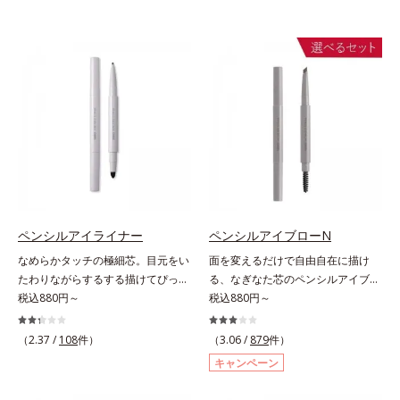
ペンシルアイライナー
ペンシルアイブローN
なめらかタッチの極細芯。目元をい
面を変えるだけで自由自在に描け
たわりながらするする描けてぴった
る、なぎなた芯のペンシルアイブロ
り密着。するする描けてぴったり密
税込880円～
ー。角度を変えるだけで自由自在に
税込880円～
着。なめらかタッチの極細芯アイラ
描けるペンシルアイブローです。な
イナーです。繊細な目のキワにも優
ぎなた芯だから、接地面を変えるだ
（2.37 /
108
件）
（3.06 /
879
件）
しいタッチでするっと描けて、どん
けで太い線から細い線まで、テクニ
キャンペーン
なラインも自由自在。難しいテクニ
ックいらずで簡単に。スムースライ
ックなしで、目元に自然な陰影をプ
ン成分(*)配合で、毛の1本1本まで