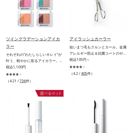
繊細なパールが角度によって瞬き、
目元を立体的に見せてくれます。
ツイングラデーションアイカ
アイラッシュカーラー
ラー
短いまつ毛もクルンとカール。金属
アレルギー防止＆抗菌コートのやさ
それぞれの“わたしらしいキレイ”が
しさ設計。短いまつげもクルンとカ
税込105円～
叶う、軽やかに彩るアイカラー。そ
ール。まぶたの丸み、目の幅を徹底
れぞれの“わたしに似合う！”を叶え
税込1,100円
研究したオリジナルフレーム。くる
る、絶妙な2色セットのデイリーア
（4.2 /
405
件）
んとキレイにカールできる、適度な
イカラーです。自由に使い回せる濃
（4.21 /
736
件）
弾力のシリコンゴムを採用しまし
淡の組み合わせは、指でササッとラ
た。金属アレルギー防止＆抗菌コー
フに重ねるだけで美しいグラデーシ
ト加工。肌に直接金属が触れないよ
ョンが作れて、瞳の印象を確実に
うに配慮しました。
UP。重ね方次第で印象の異なる仕
上がりが可能で、毎日のメイクがも
っと楽しくなります。それぞれの肌
色を考えたこだわりの色設計だか
ら、冒険カラーも肌にすんなりなじ