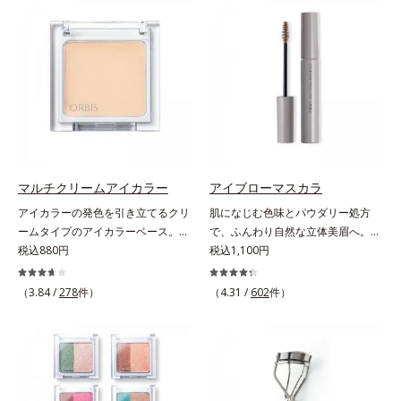
ラスできます。アイラインを描いた
軽やかに描けます。ペンシルの後ろ
後に、後ろに付いているチップでま
にはスクリューブラシが付いている
つ毛の間を埋めるようにぼかせば、
ので、毛流れを整えたり、色をなじ
ぱっちりと際立つナチュラルな目元
ませたり、ラインをぼかしたりと大
が完成します。汗や涙、皮脂にも強
活躍。これ1本で完成度の高い、ふ
く、美しい仕上がりを長時間キー
んわり眉に仕上がります。※中身を
プ。目元ケア成分(*)で目元の負担も
取り替えられるリフィルをご用意し
軽減します。※中身を取り替えられ
ています。* ダイマージリノール酸
るリフィルをご用意しています。*
ダイマージレイルビス（ベヘニル/
パンテノール配合＝保湿成分
イソステアリル/フィトステリル）
マルチクリームアイカラー
アイブローマスカラ
配合＝感触向上成分
アイカラーの発色を引き立てるクリ
肌になじむ色味とパウダリー処方
ームタイプのアイカラーベース。ア
で、ふんわり自然な立体美眉へ。使
イカラーの発色とツヤめきを最大限
税込880円
いやすさと仕上がりの美しさを追求
税込1,100円
に引き立てる、クリームタイプのア
した眉マスカラです。日本人の肌に
イカラーベースです。アイカラーの
自然になじむ、色調と彩度にこだわ
（3.84 /
278
件）
（4.31 /
602
件）
ベースに仕込めば、目元のくすみを
った絶妙な色展開。自眉をササッと
払ってナチュラルにトーンアップ。
なぞるだけで、ふんわり質感と自然
アイカラーの発色を高め、化粧のり
な眉色のあか抜け美人眉が完成しま
をUPさせます。さらに肌にしっか
す。
り密着して、アイカラーのもちも高
めます。単品使いももちろんOK！