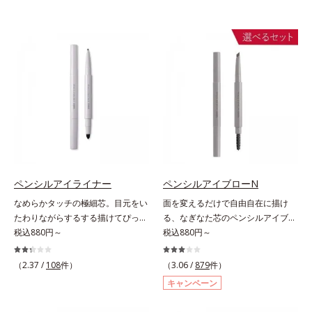
ペンシルアイライナー
ペンシルアイブローN
なめらかタッチの極細芯。目元をい
面を変えるだけで自由自在に描け
たわりながらするする描けてぴった
る、なぎなた芯のペンシルアイブロ
り密着。するする描けてぴったり密
税込880円～
ー。角度を変えるだけで自由自在に
税込880円～
着。なめらかタッチの極細芯アイラ
描けるペンシルアイブローです。な
イナーです。繊細な目のキワにも優
ぎなた芯だから、接地面を変えるだ
（2.37 /
108
件）
（3.06 /
879
件）
しいタッチでするっと描けて、どん
けで太い線から細い線まで、テクニ
キャンペーン
なラインも自由自在。難しいテクニ
ックいらずで簡単に。スムースライ
ックなしで、目元に自然な陰影をプ
ン成分(*)配合で、毛の1本1本まで