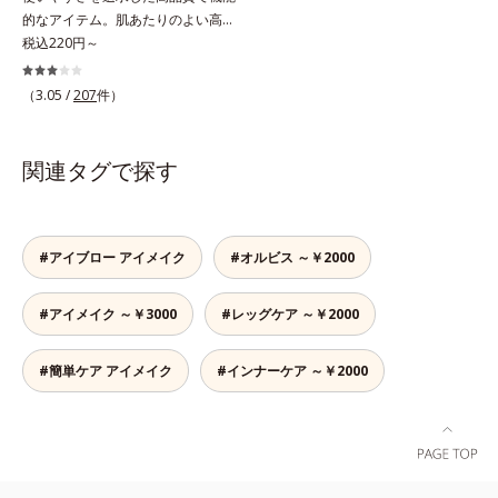
的なアイテム。肌あたりのよい高品
質なパフ。オルビスのすべてのリキ
税込220円～
ッドファンデーションにお使いいた
だけるパフや、それぞれのファンデ
（3.05 /
207
件）
ーションに合わせて作られた専用の
パフなど、ファンデーション、パウ
ダーの特性に合わせて開発された機
関連タグで探す
能的なパフです。用途に合わせてお
選びください。■ファンデーション
一覧はこちら
#アイブロー アイメイク
#オルビス ～￥2000
#アイメイク ～￥3000
#レッグケア ～￥2000
#簡単ケア アイメイク
#インナーケア ～￥2000