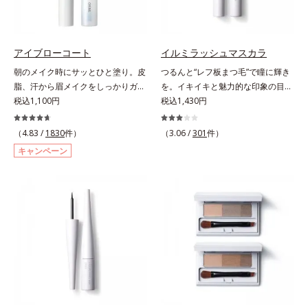
み、立体的で華やかな目元に仕上が
ります。容器の中でプレスされた粉
体が、塗布時にプレス圧から解放さ
れて丸い粉体になる「バウンスロー
アイブローコート
イルミラッシュマスカラ
ルパウダー」を採用しました。肌の
朝のメイク時にサッとひと塗り。皮
つるんと“レフ板まつ毛”で瞳に輝き
上で転がりやすく、ひと塗りでふわ
脂、汗から眉メイクをしっかりガー
を。イキイキと魅力的な印象の目元
っとのび広がります。
ド！。メイク時に描いた眉の上から
税込1,100円
へ。“レフ板まつ毛”で瞳に光を映り
税込1,430円
サッとひと塗りするだけで、描いた
込ませ、印象的な目元に魅せるマス
ままの美しい眉を長時間キープしま
カラです。特殊な板状の粉体がまつ
（4.83 /
1830
件）
（3.06 /
301
件）
す。汗、皮脂、こすれなどから美し
毛に均一に密着することで、つるん
キャンペーン
い眉をしっかり守るウォータープル
とダマのない仕上がりに。まるでレ
ーフタイプながら、通常のクレンジ
フ板のように瞳に輝きを映し込みま
ングで簡単に落とすことができま
す。さらに、ロングとボリューム、
す。速乾性のサラッとした透明の液
服や気分に合わせて1本で2つの仕上
なので、塗ったことを忘れてしまう
がりが楽しめる2wayブラシを採用
くらい自然な仕上がり。毎日使うも
しました。ひと塗りでまつ毛を根元
のだから、肌へのやさしさも考慮
から持ち上げて、美しくセパレート
し、植物性保湿成分・ユリエキスを
させ、瞳への輝きをサポートしま
配合しています。
す。しなやかにカールをキープし、
汗や皮脂に強いウォータープルーフ
タイプながら、お湯だけで簡単にオ