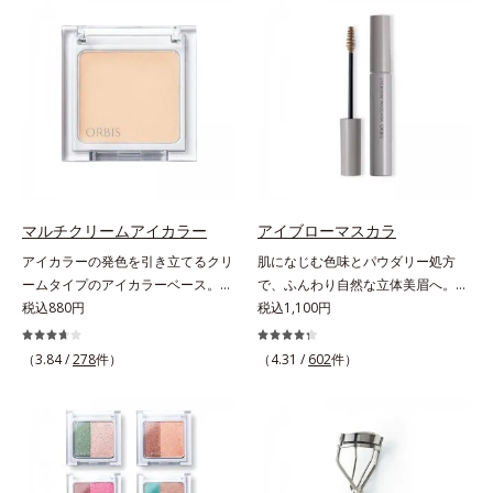
ラスできます。アイラインを描いた
軽やかに描けます。ペンシルの後ろ
後に、後ろに付いているチップでま
にはスクリューブラシが付いている
つ毛の間を埋めるようにぼかせば、
ので、毛流れを整えたり、色をなじ
ぱっちりと際立つナチュラルな目元
ませたり、ラインをぼかしたりと大
が完成します。汗や涙、皮脂にも強
活躍。これ1本で完成度の高い、ふ
く、美しい仕上がりを長時間キー
んわり眉に仕上がります。※中身を
プ。目元ケア成分(*)で目元の負担も
取り替えられるリフィルをご用意し
軽減します。※中身を取り替えられ
ています。* ダイマージリノール酸
るリフィルをご用意しています。*
ダイマージレイルビス（ベヘニル/
パンテノール配合＝保湿成分
イソステアリル/フィトステリル）
マルチクリームアイカラー
アイブローマスカラ
配合＝感触向上成分
アイカラーの発色を引き立てるクリ
肌になじむ色味とパウダリー処方
ームタイプのアイカラーベース。ア
で、ふんわり自然な立体美眉へ。使
イカラーの発色とツヤめきを最大限
税込880円
いやすさと仕上がりの美しさを追求
税込1,100円
に引き立てる、クリームタイプのア
した眉マスカラです。日本人の肌に
イカラーベースです。アイカラーの
自然になじむ、色調と彩度にこだわ
（3.84 /
278
件）
（4.31 /
602
件）
ベースに仕込めば、目元のくすみを
った絶妙な色展開。自眉をササッと
払ってナチュラルにトーンアップ。
なぞるだけで、ふんわり質感と自然
アイカラーの発色を高め、化粧のり
な眉色のあか抜け美人眉が完成しま
をUPさせます。さらに肌にしっか
す。
り密着して、アイカラーのもちも高
めます。単品使いももちろんOK！