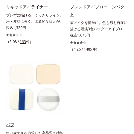
フできます。
リキッドアイライナー
ブレンドアイブローコンパク
ト
ブレずに描ける、くっきりライン。
汗・皮脂に強く、印象的な目元が続
眉メイクを簡単に。色も形も自在に
く。なめらかなタッチでブレずに美
税込1,320円
描ける濃淡3色パウダーアイブロ
しいラインが簡単に描ける、リキッ
ー。眉は髪の色に合わせると自然。
税込1,676円
ドタイプのアイライナーです。シャ
濃淡3色セットなら、混ぜ方次第で
（3.08 /
193
件）
ープなラインで印象的な目元を演出
自分にぴったりの眉色が作れます。
（4.26 /
1485
件）
します。毛の太さ・長さ・量と、最
さらに眉頭は薄く、眉山〜眉尻は濃
も描きやすいバランスの筆を採用。
いめの自然なグラデーションもお手
長い持ち手＆短めの軸で、目の際ギ
のもの。眉を立体的に描くだけで、
リギリのラインも簡単に描けます。
ぐっとアカ抜けた印象になります。
汗や皮脂にも強く、落ちにくい処方
また、粉とびせず眉に溶け込むよう
ながら、お湯でらくらくオフ(*)でき
なフィット感は、「なめらか密着パ
て手間要らず！* クレンジングの
ウダー」の成せるワザ。軽くブラシ
際、お湯で落とせます。
を引くだけで、眉尻ラインまでキレ
イに描け、仕上がりはどこまでもナ
チュラル。汗、皮脂にも強く、描き
たての美しい眉を1日中持続しま
す。
パフ
使いやすさを追求した高品質で機能