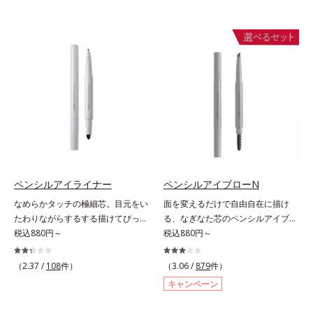
ペンシルアイライナー
ペンシルアイブローN
なめらかタッチの極細芯。目元をい
面を変えるだけで自由自在に描け
たわりながらするする描けてぴった
る、なぎなた芯のペンシルアイブロ
り密着。するする描けてぴったり密
税込880円～
ー。角度を変えるだけで自由自在に
税込880円～
着。なめらかタッチの極細芯アイラ
描けるペンシルアイブローです。な
イナーです。繊細な目のキワにも優
ぎなた芯だから、接地面を変えるだ
（2.37 /
108
件）
（3.06 /
879
件）
しいタッチでするっと描けて、どん
けで太い線から細い線まで、テクニ
キャンペーン
なラインも自由自在。難しいテクニ
ックいらずで簡単に。スムースライ
ックなしで、目元に自然な陰影をプ
ン成分(*)配合で、毛の1本1本まで