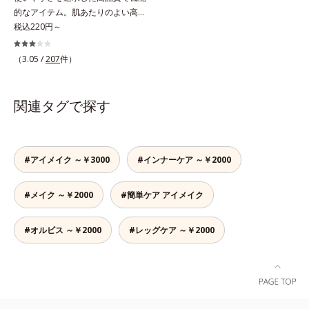
的なアイテム。肌あたりのよい高品
質なパフ。オルビスのすべてのリキ
税込220円～
ッドファンデーションにお使いいた
だけるパフや、それぞれのファンデ
（3.05 /
207
件）
ーションに合わせて作られた専用の
パフなど、ファンデーション、パウ
ダーの特性に合わせて開発された機
関連タグで探す
能的なパフです。用途に合わせてお
選びください。■ファンデーション
一覧はこちら
#アイメイク ～￥3000
#インナーケア ～￥2000
#メイク ～￥2000
#簡単ケア アイメイク
#オルビス ～￥2000
#レッグケア ～￥2000