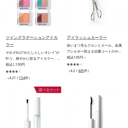
繊細なパールが角度によって瞬き、
目元を立体的に見せてくれます。
ツイングラデーションアイカ
アイラッシュカーラー
ラー
短いまつ毛もクルンとカール。金属
アレルギー防止＆抗菌コートのやさ
それぞれの“わたしらしいキレイ”が
しさ設計。短いまつげもクルンとカ
税込105円～
叶う、軽やかに彩るアイカラー。そ
ール。まぶたの丸み、目の幅を徹底
れぞれの“わたしに似合う！”を叶え
税込1,100円
研究したオリジナルフレーム。くる
る、絶妙な2色セットのデイリーア
（4.2 /
405
件）
んとキレイにカールできる、適度な
イカラーです。自由に使い回せる濃
（4.21 /
734
件）
弾力のシリコンゴムを採用しまし
淡の組み合わせは、指でササッとラ
た。金属アレルギー防止＆抗菌コー
フに重ねるだけで美しいグラデーシ
ト加工。肌に直接金属が触れないよ
ョンが作れて、瞳の印象を確実に
うに配慮しました。
UP。重ね方次第で印象の異なる仕
上がりが可能で、毎日のメイクがも
っと楽しくなります。それぞれの肌
色を考えたこだわりの色設計だか
ら、冒険カラーも肌にすんなりなじ